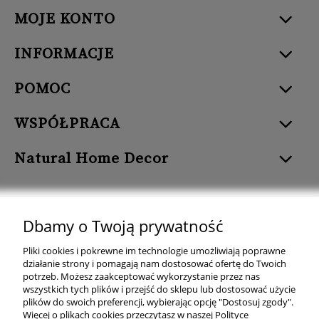
MOJE KONTO
INFORMACJE
POMOC
WSPÓŁPRACA
Natural Home Decor
Dbamy o Twoją prywatność
Natural Home Decor | E-mail: sklep at naturalhomedecor.pl | Tel.:
Pliki cookies i pokrewne im technologie umożliwiają poprawne
507 707 299
| NIP: 7971800592 | REGON: 381429127
działanie strony i pomagają nam dostosować ofertę do Twoich
potrzeb. Możesz zaakceptować wykorzystanie przez nas
Copyright © 2026 - Naturalhomedecor.pl
wszystkich tych plików i przejść do sklepu lub dostosować użycie
plików do swoich preferencji, wybierając opcję "Dostosuj zgody".
Więcej o plikach cookies przeczytasz w naszej Polityce