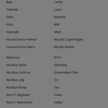
Bala
Le Roi
Colonial
Luna
Delia
Maxime
Echo
Mib
Hannelin
Mien
House Doctor Hempi
Muubs Copenhagen
House Doctor Mara
Muubs Mame
Mykonos
NY11
Nordlux Artist
Sandrine
Nordlux Contina
Shoemaker Chair
Nordlux Lilly
S'il
Nordlux Strap
Tao
Norr11 Elephant
Tokio
Norr11 Mammoth
Valley