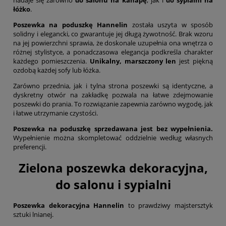
łóżko
.
Poszewka na poduszkę Hannelin
została uszyta w sposób
solidny i elegancki, co gwarantuje jej długą żywotność. Brak wzoru
na jej powierzchni sprawia, że doskonale uzupełnia ona wnętrza o
różnej stylistyce, a ponadczasowa elegancja podkreśla charakter
każdego pomieszczenia.
Unikalny, marszczony len
jest piękną
ozdobą każdej sofy lub łóżka.
Zarówno przednia, jak i tylna strona poszewki są identyczne, a
dyskretny otwór na zakładkę pozwala na łatwe zdejmowanie
poszewki do prania. To rozwiązanie zapewnia zarówno wygodę, jak
i łatwe utrzymanie czystości.
Poszewka na poduszkę sprzedawana jest bez wypełnienia.
Wypełnienie można skompletować oddzielnie według własnych
preferencji.
Zielona poszewka dekoracyjna,
do salonu i sypialni
Poszewka dekoracyjna Hannelin
to prawdziwy majstersztyk
sztuki lnianej.