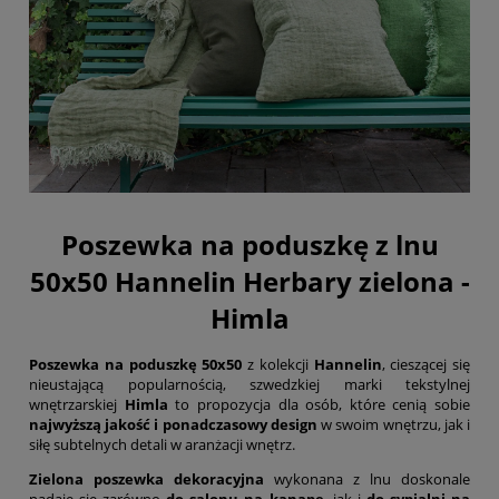
Poszewka na poduszkę z lnu
50x50 Hannelin Herbary zielona -
Himla
Poszewka na poduszkę 50x50
z kolekcji
Hannelin
, cieszącej się
nieustającą popularnością, szwedzkiej marki tekstylnej
wnętrzarskiej
Himla
to propozycja dla osób, które cenią sobie
najwyższą jakość i ponadczasowy design
w swoim wnętrzu, jak i
siłę subtelnych detali w aranżacji wnętrz.
Zielona poszewka dekoracyjna
wykonana z lnu doskonale
nadaje się zarówno
do salonu na kanapę
, jak i
do sypialni na