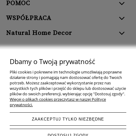
POMOC
WSPÓŁPRACA
Natural Home Decor
Dbamy o Twoją prywatność
Natural Home Decor | E-mail: sklep at naturalhomedecor.pl | Tel.:
Pliki cookies i pokrewne im technologie umożliwiają poprawne
507 707 299
| NIP: 7971800592 | REGON: 381429127
działanie strony i pomagają nam dostosować ofertę do Twoich
potrzeb. Możesz zaakceptować wykorzystanie przez nas
Copyright © 2026 - Naturalhomedecor.pl
wszystkich tych plików i przejść do sklepu lub dostosować użycie
plików do swoich preferencji, wybierając opcję "Dostosuj zgody".
Więcej o plikach cookies przeczytasz w naszej Polityce
prywatności.
pokaż pełną wersję strony
ZAAKCEPTUJ TYLKO NIEZBĘDNE
Sklep internetowy Shoper.pl
DOSTOSUJ ZGODY