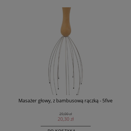
Masażer głowy, z bambusową rączką - 5five
Sz
29,00 zł
20,30 zł