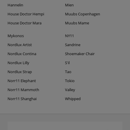
Hannelin
Mien
House Doctor Hempi
Muubs Copenhagen
House Doctor Mara
Muubs Mame
Mykonos
NY11
Nordlux Artist
Sandrine
Nordlux Contina
Shoemaker Chair
Nordlux Lilly
S'il
Nordlux Strap
Tao
Norr11 Elephant
Tokio
Norr11 Mammoth
Valley
Norr11 Shanghai
Whipped