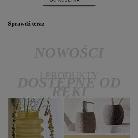
DO KOSZYKA
Sprawdź teraz
NOWOŚCI
I PRODUKTY
DOSTĘPNE OD
RĘKI