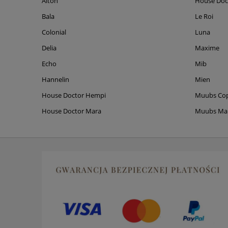
Alton
House Doc
Bala
Le Roi
Colonial
Luna
Delia
Maxime
Echo
Mib
Hannelin
Mien
House Doctor Hempi
Muubs Co
House Doctor Mara
Muubs M