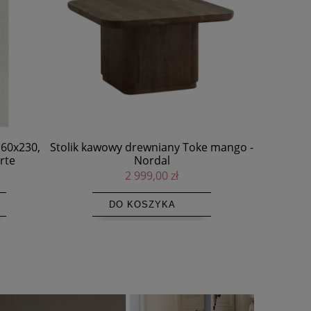
e mango -
Stolik kawowy drewniany Montreal Mid
Stolik 
- Pomax
1 799,00 zł
DO KOSZYKA