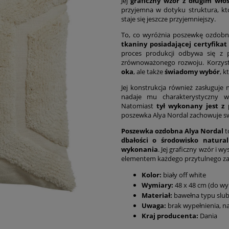
Jej
graficzny wzór z długim wło
przyjemna w dotyku struktura, któ
staje się jeszcze przyjemniejszy.
To, co wyróżnia poszewkę ozdobną
tkaniny posiadającej certyfika
proces produkcji odbywa się z 
zrównoważonego rozwoju. Korzyst
oka
, ale także
świadomy wybór
, k
Jej konstrukcja również zasługuje
nadaje mu charakterystyczny w
Natomiast
tył wykonany jest z
poszewka Alya Nordal zachowuje swó
Poszewka ozdobna Alya Nordal
t
dbałości o środowisko natura
wykonania
. Jej graficzny wzór i w
elementem każdego przytulnego zak
Kolor:
biały off white
Wymiary:
48 x 48 cm (do wy
Materiał:
bawełna typu slub
Uwaga:
brak wypełnienia, n
Kraj producenta:
Dania