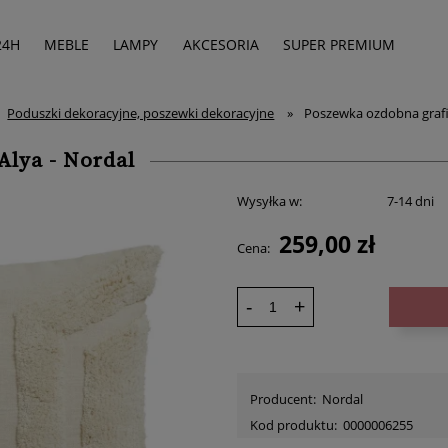
24H
MEBLE
LAMPY
AKCESORIA
SUPER PREMIUM
Poduszki dekoracyjne, poszewki dekoracyjne
»
Poszewka ozdobna grafi
Alya - Nordal
Wysyłka w:
7-14 dni
259,00 zł
Cena:
-
+
Producent:
Nordal
Kod produktu:
0000006255