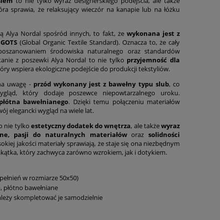
siem
to nie tylko wyraz designerskiego podejścia, ale także
ra sprawia, że relaksujący wieczór na kanapie lub na łóżku
 Alya Nordal spośród innych, to fakt, że
wykonana jest z
t GOTS
(Global Organic Textile Standard). Oznacza to, że cały
poszanowaniem środowiska naturalnego oraz standardów
anie z poszewki Alya Nordal to nie tylko
przyjemność dla
tóry wspiera ekologiczne podejście do produkcji tekstyliów.
 na uwagę -
przód wykonany jest z bawełny typu slub
, co
ygląd, który dodaje poszewce niepowtarzalnego uroku.
 płótna bawełnianego
. Dzięki temu połączeniu materiałów
j elegancki wygląd na wiele lat.
o nie tylko
estetyczny dodatek do wnętrza
, ale także
wyraz
lne, pasji do naturalnych materiałów
oraz
solidności
ysokiej jakości materiały sprawiają, że staje się ona niezbędnym
ątka, który zachwyca zarówno wzrokiem, jak i dotykiem.
pełnień w rozmiarze 50x50)
, płótno bawełniane
ależy skompletować je samodzielnie