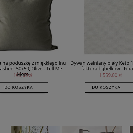
ełniany biały Keto 160x230,
Stolik kawowy drewniany Tok
ktura bąbelków - Finarte
Nordal
1 559,00 zł
2 999,00 zł
DO KOSZYKA
DO KOSZYKA