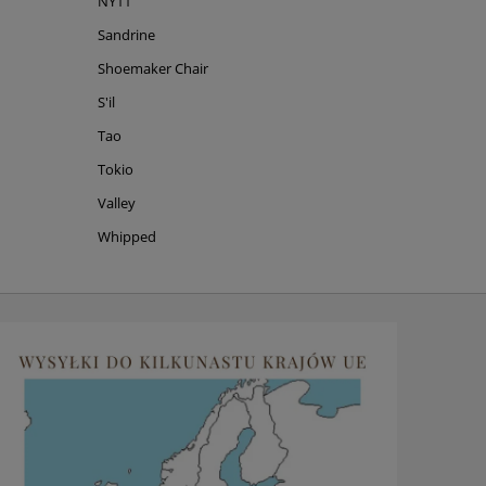
NY11
Sandrine
Shoemaker Chair
S'il
Tao
Tokio
Valley
Whipped