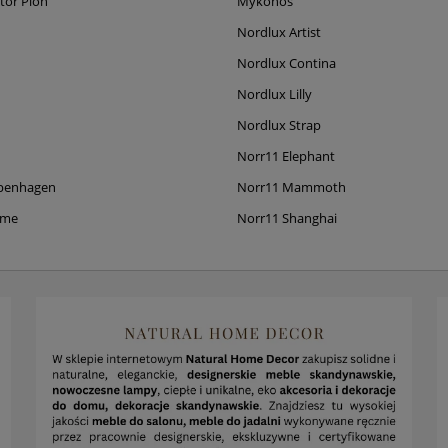
tor Pion
Mykonos
Nordlux Artist
Nordlux Contina
Nordlux Lilly
Nordlux Strap
Norr11 Elephant
penhagen
Norr11 Mammoth
ame
Norr11 Shanghai