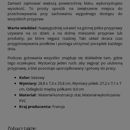
Zamiast zajmować większą powierzchnię blatu, wykorzystujesz
wysokość. To prosty sposób na zwiększenie miejsca do
przechowywania przy zachowaniu wygodnego dostępu do
wszystkich przypraw.
Warto wiedzieć:
Najwygodniej ustawić na górnej półce przyprawy
używane na co dzień, a na dolnej mieszanki przypraw lub
produkty, po które sięgasz rzadziej. Taki układ skraca czas
przygotowywania posiłków i pomaga utrzymać porządek każdego
dnia.
Podczas gotowania wszystko znajduje się dokładnie tam, gdzie
tego oczekujesz. Wystarczy jeden ruch, aby sięgnąć po ulubioną
przyprawę, a blat pozostaje uporządkowany i gotowy do pracy.
Kolor:
beżowy
Wymiary:
28,8 x 7,3 x 25,8 cm, Wymiary półek: 27,2 x 7,1 x 7
cm, Odległość między półkami: 9,0 cm
Materiał:
Materiał konstrukcji: stal, Materiał wykończenia:
PVC
Kraj producenta:
Francja
Zobacz także: