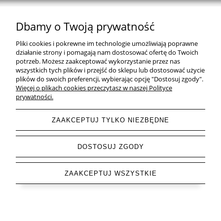
Dbamy o Twoją prywatność
Natural Home Decor | E-mail: sklep at naturalhomedecor.pl | Tel.:
Pliki cookies i pokrewne im technologie umożliwiają poprawne
507 707 299
| NIP: 7971800592 | REGON: 381429127
działanie strony i pomagają nam dostosować ofertę do Twoich
potrzeb. Możesz zaakceptować wykorzystanie przez nas
Copyright © 2026 - Naturalhomedecor.pl
wszystkich tych plików i przejść do sklepu lub dostosować użycie
plików do swoich preferencji, wybierając opcję "Dostosuj zgody".
Więcej o plikach cookies przeczytasz w naszej Polityce
prywatności.
pokaż pełną wersję strony
ZAAKCEPTUJ TYLKO NIEZBĘDNE
Sklep internetowy Shoper.pl
DOSTOSUJ ZGODY
ZAAKCEPTUJ WSZYSTKIE
Letnia Wyprzedaż do -85 % trwa ▶ odkryj swoje