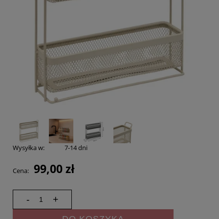
Wysyłka w:
7-14 dni
99,00 zł
Cena:
-
+
DO KOSZYKA