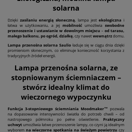
solarna
Dzięki
zasilaniu energią słoneczną
, lampa jest
ekologiczna
i
łatwa w użytkowaniu, a jej
mobilność
umożliwia
swobodne
przenoszenie i ustawianie w dowolnym miejscu
–
od tarasu,
małego balkonu, po ogród, działkę
, czy nawet
wewnątrz
domu.
Lampa przenośna solarna Saulio
ładuje się w ciągu dnia dzięki
promieniom słonecznym, co eliminuje konieczność korzystania z
tradycyjnych źródeł energii.
Lampa przenośna solarna, ze
stopniowanym ściemniaczem –
stwórz idealny klimat do
wieczornego wypoczynku
Funkcja 3-stopniowego ściemniania Moodmaker™
pozwala
na dopasowanie intensywności światła do potrzeb chwili – od
nastrojowego półmroku po pełne oświetlenie.
Praktyczny
uchwyt
umożliwia łatwe przenoszenie lampy, co czyni ją idealnym
wyborem
na wieczorne spotkania na świeżym powietrzu
czy