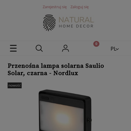
Zarejestruj się
Zaloguj się
PL
EN
Przenośna lampa solarna Saulio
Solar, czarna - Nordlux
nowość