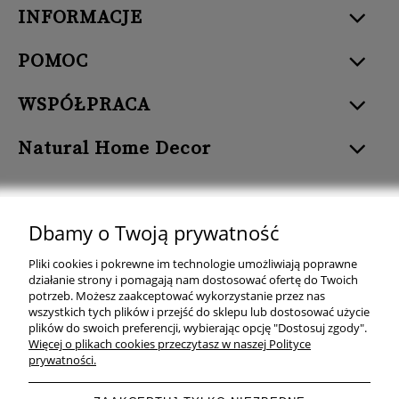
INFORMACJE
POMOC
WSPÓŁPRACA
Natural Home Decor
Dbamy o Twoją prywatność
Natural Home Decor | E-mail: sklep at naturalhomedecor.pl | Tel.:
Pliki cookies i pokrewne im technologie umożliwiają poprawne
507 707 299
| NIP: 7971800592 | REGON: 381429127
działanie strony i pomagają nam dostosować ofertę do Twoich
potrzeb. Możesz zaakceptować wykorzystanie przez nas
Copyright © 2026 - Naturalhomedecor.pl
wszystkich tych plików i przejść do sklepu lub dostosować użycie
plików do swoich preferencji, wybierając opcję "Dostosuj zgody".
Więcej o plikach cookies przeczytasz w naszej Polityce
prywatności.
pokaż pełną wersję strony