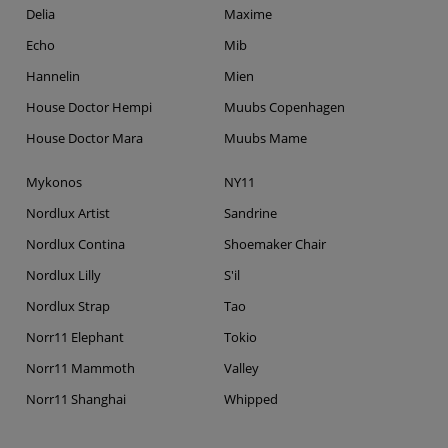
Delia
Maxime
Echo
Mib
Hannelin
Mien
House Doctor Hempi
Muubs Copenhagen
House Doctor Mara
Muubs Mame
Mykonos
NY11
Nordlux Artist
Sandrine
Nordlux Contina
Shoemaker Chair
Nordlux Lilly
S'il
Nordlux Strap
Tao
Norr11 Elephant
Tokio
Norr11 Mammoth
Valley
Norr11 Shanghai
Whipped