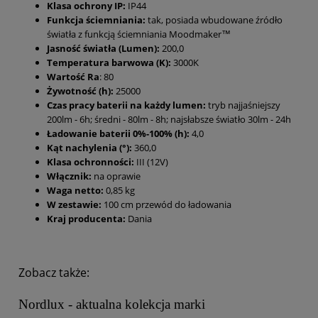
Klasa ochrony IP:
IP44
Funkcja ściemniania:
tak, posiada wbudowane źródło
światła z funkcją ściemniania Moodmaker™
Jasność światła (Lumen):
200,0
Temperatura barwowa (K):
3000K
Wartość Ra
: 80
Żywotność (h):
25000
Czas pracy baterii na każdy lumen:
tryb najjaśniejszy
200lm - 6h; średni - 80lm - 8h; najsłabsze światło 30lm - 24h
Ładowanie baterii 0%-100% (h):
4,0
Kąt nachylenia (°):
360,0
Klasa ochronności:
III (12V)
Włącznik:
na oprawie
Waga netto:
0,85 kg
W zestawie:
100 cm przewód do ładowania
Kraj producenta:
Dania
Zobacz także:
Nordlux - aktualna kolekcja marki