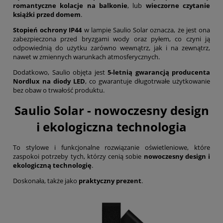
romantyczne kolacje na balkonie
, lub
wieczorne czytanie
książki przed domem
.
Stopień ochrony IP44
w lampie Saulio Solar oznacza, że jest ona
zabezpieczona przed bryzgami wody oraz pyłem, co czyni ją
odpowiednią do użytku zarówno wewnątrz, jak i na zewnątrz,
nawet w zmiennych warunkach atmosferycznych.
Dodatkowo, Saulio objęta jest
5-letnią gwarancją producenta
Nordlux na diody LED
, co gwarantuje długotrwałe użytkowanie
bez obaw o trwałość produktu.
Saulio Solar - nowoczesny design
i ekologiczna technologia
To stylowe i funkcjonalne rozwiązanie oświetleniowe, które
zaspokoi potrzeby tych, którzy cenią sobie
nowoczesny design i
ekologiczną technologię
.
Doskonała, także jako
praktyczny prezent
.