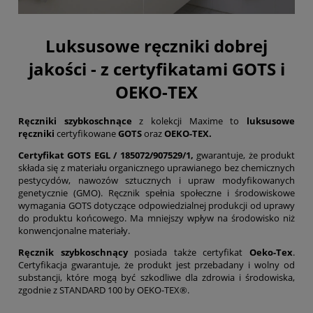
Luksusowe ręczniki dobrej
jakości - z certyfikatami GOTS i
OEKO-TEX
Ręczniki szybkoschnące
z kolekcji Maxime to
luksusowe
ręczniki
certyfikowane
GOTS
oraz
OEKO-TEX.
Certyfikat GOTS EGL / 185072/907529/1,
gwarantuje, że produkt
składa się z materiału organicznego uprawianego bez chemicznych
pestycydów, nawozów sztucznych i upraw modyfikowanych
genetycznie (GMO). Ręcznik spełnia społeczne i środowiskowe
wymagania GOTS dotyczące odpowiedzialnej produkcji od uprawy
do produktu końcowego. Ma mniejszy wpływ na środowisko niż
konwencjonalne materiały.
Ręcznik szybkoschnący
posiada także certyfikat
Oeko-Tex
.
Certyfikacja gwarantuje, że produkt jest przebadany i wolny od
substancji, które mogą być szkodliwe dla zdrowia i środowiska,
zgodnie z STANDARD 100 by OEKO-TEX®.