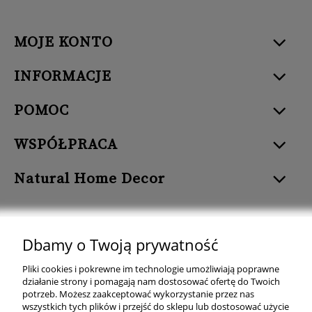
MOJE KONTO
INFORMACJE
POMOC
WSPÓŁPRACA
Natural Home Decor
Dbamy o Twoją prywatność
Natural Home Decor | E-mail: sklep at naturalhomedecor.pl | Tel.:
Pliki cookies i pokrewne im technologie umożliwiają poprawne
507 707 299
| NIP: 7971800592 | REGON: 381429127
działanie strony i pomagają nam dostosować ofertę do Twoich
potrzeb. Możesz zaakceptować wykorzystanie przez nas
Copyright © 2026 - Naturalhomedecor.pl
wszystkich tych plików i przejść do sklepu lub dostosować użycie