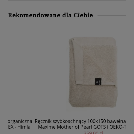
Rekomendowane dla Ciebie
zna
Ręcznik szybkoschnący 100x150 bawełna organiczna
la
Maxime Mother of Pearl GOTS i OEKO-TEX - Himla
o
359,00 zł