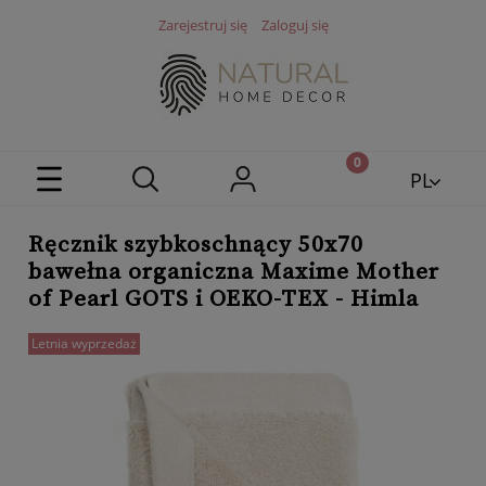
Zarejestruj się
Zaloguj się
PL
EN
Ręcznik szybkoschnący 50x70
bawełna organiczna Maxime Mother
of Pearl GOTS i OEKO-TEX - Himla
Letnia wyprzedaż