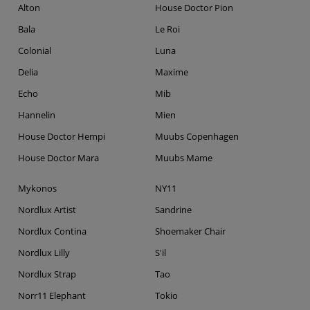
Alton
House Doctor Pion
Bala
Le Roi
Colonial
Luna
Delia
Maxime
Echo
Mib
Hannelin
Mien
House Doctor Hempi
Muubs Copenhagen
House Doctor Mara
Muubs Mame
Mykonos
NY11
Nordlux Artist
Sandrine
Nordlux Contina
Shoemaker Chair
Nordlux Lilly
S'il
Nordlux Strap
Tao
Norr11 Elephant
Tokio