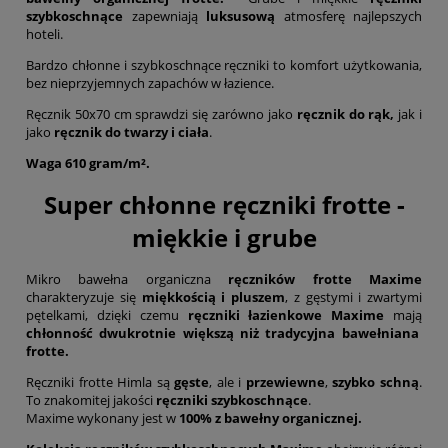
szybkoschnące
zapewniają
luksusową
atmosferę najlepszych
hoteli.
Bardzo chłonne i szybkoschnące ręczniki to komfort użytkowania,
bez nieprzyjemnych zapachów w łazience.
Ręcznik 50x70 cm sprawdzi się zarówno jako
ręcznik do rąk,
jak i
jako
ręcznik do twarzy i ciała
.
Waga 610 gram/m².
Super chłonne ręczniki frotte -
miękkie i grube
Mikro bawełna organiczna
ręczników frotte Maxime
charakteryzuje się
miękkością i pluszem
, z gęstymi i zwartymi
pętelkami, dzięki czemu
ręczniki łazienkowe Maxime
mają
chłonność dwukrotnie większą niż tradycyjna bawełniana
frotte.
Ręczniki frotte Himla są
gęste
, ale i
przewiewne
,
szybko schną
.
To znakomitej jakości
ręczniki szybkoschnące
.
Maxime wykonany jest w
100% z bawełny organicznej.