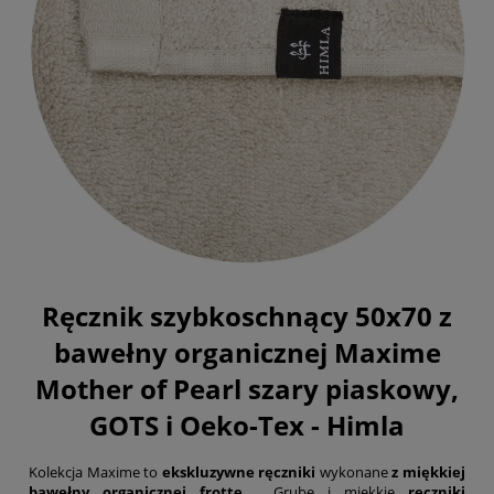
Ręcznik szybkoschnący 50x70 z
bawełny organicznej Maxime
Mother of Pearl szary piaskowy,
GOTS i Oeko-Tex - Himla
Kolekcja Maxime to
ekskluzywne ręczniki
wykonane
z miękkiej
bawełny organicznej frotte.
Grube i miękkie
ręczniki