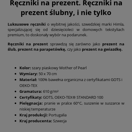
Ręczniki na prezent. Ręczniki na
prezent ślubny, i nie tylko
Luksusowe ręczniki
o wybitnej jakości, szwedzkiej marki Himla,
specjalizującej się od dziesięcioleci w domowych tekstyliach
premium, to doskonały wybór na podarunek.
Ręczniki na prezent
sprawdzą się zarówno jako
prezent na
ślub, prezent na parapetówkę,
czy jako
prezent na gwiazdkę
.
Kolor:
szary piaskowy Mother of Pearl
Wymiary:
50 x 70 cm
Materiał:
100% bawełna organiczna z certyfikatami GOTS i
OEKO-TEX
Gramatura:
610 g/m²
Certyfikaty:
GOTS, OEKO-TEX® STANDARD 100
Pielęgnacja:
pranie w pralce 60°C, suszenie w suszarce w
niskiej temperaturze
Kraj produkcji:
Portugalia
Kraj producenta:
Szwecja