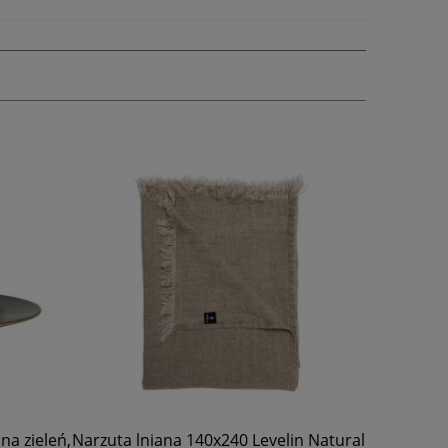
in Natural
Lampion jutowy Douli 36 - Pomax