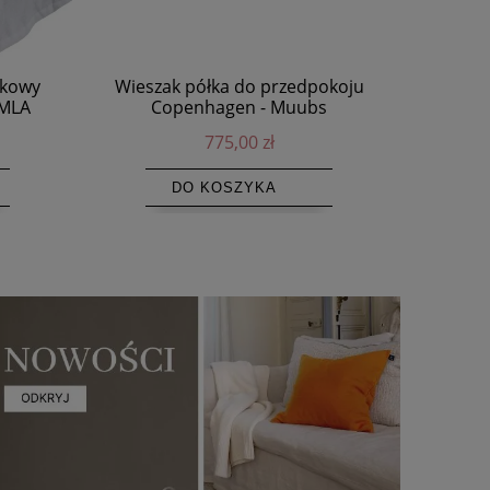
żkowy
Wieszak półka do przedpokoju
Dywanik ł
IMLA
Copenhagen - Muubs
5
775,00 zł
DO KOSZYKA