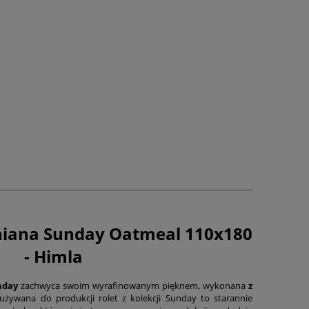
niana Sunday Oatmeal 110x180
- Himla
nday
zachwyca swoim wyrafinowanym pięknem, wykonana
z
 używana do produkcji rolet z kolekcji Sunday to starannie