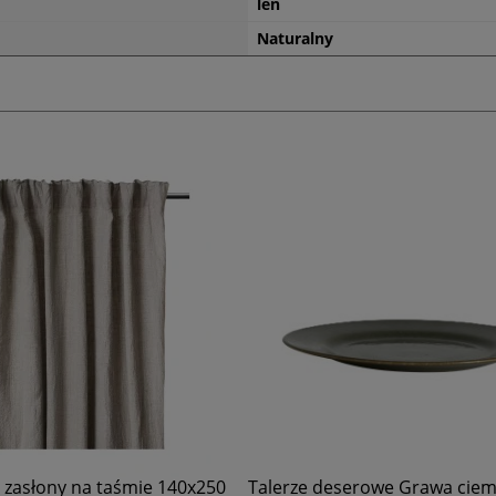
len
Naturalny
deserowe Grawa ciemna zieleń,
Narzuta lniana 140x240 Level