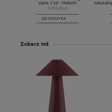
ch
naturalny Sunshine Premium Natural 1
szt HIMLA
659,00 zł
DO KOSZYKA
Zobacz też