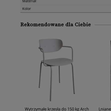
Materiał
Kolor
Rekomendowane dla Ciebie
0 kg Arch
Lniane zasłony na taśmie 140x250
Talerze 