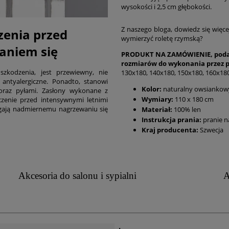
wysokości i 2,5 cm głębokości.
Z naszego bloga, dowiedz się więce
zenia przed
wymierzyć roletę rzymską?
aniem się
PRODUKT NA ZAMÓWIENIE, podan
rozmiarów do wykonania przez 
zkodzenia, jest przewiewny, nie
130x180, 140x180, 150x180, 160x180
i antyalergiczne. Ponadto, stanowi
Kolor:
naturalny owsiankow
oraz pyłami. Zasłony wykonane z
Wymiary:
110 x 180 cm
czenie przed intensywnymi letnimi
egają nadmiernemu nagrzewaniu się
Materiał:
100% len
Instrukcja prania:
pranie n
Kraj producenta:
Szwecja
Akcesoria do salonu i sypialni
A