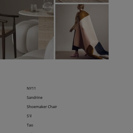
NY11
Sandrine
Shoemaker Chair
S'il
Tao