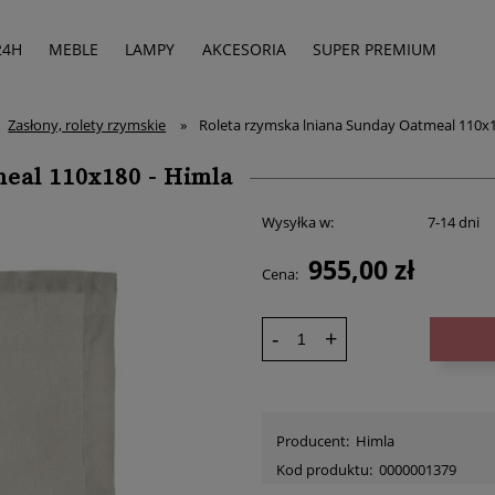
24H
MEBLE
LAMPY
AKCESORIA
SUPER PREMIUM
Zasłony, rolety rzymskie
»
Roleta rzymska lniana Sunday Oatmeal 110x1
meal 110x180 - Himla
Wysyłka w:
7-14 dni
955,00 zł
Cena:
-
+
Producent:
Himla
Kod produktu:
0000001379