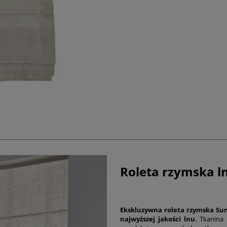
Roleta rzymska l
Ekskluzywna roleta rzymska Su
najwyższej jakości lnu
. Tkanina