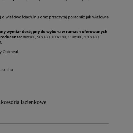
j o właściwościach lnu oraz przeczytaj poradnik
:
Jak właściwie
y wymiar dostępny do wyboru w ramach oferowanych
producenta:
80x180, 90x180, 100x180, 110x180, 120x180,
.
y Oatmeal
a sucho
kcesoria łazienkowe