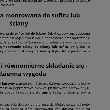
sty len, który nie jest prany w procesie produkcji, co dodaje
charakteru.
a montowana do sufitu lub
ściany
wana do sufitu
lub
do ściany
. Dzięki rzepowi znajdującemu
 montaż jest wyjątkowo łatwy, a podnoszenie oraz opuszczanie
ych sznurków. W komplecie znajduje się również drążek,
zymocowanie rolety do ściany lub sufitu
. Wszystko to
ay
stanowi doskonałą
harmonię stylu, funkcjonalności i
i równomierne składanie się -
dzienna wygoda
ć kurtyny wynosi ok.
15-20 cm. Kurtyna wyposażona jest w
az kilka poprzecznych cienkich plastikowych prętów z tyłu.
nie opada
i
składa się starannie i równomiernie
, gdy ją
u znajdują się dyskretne przeszycia. Metalową szynę i pręty
na, za pomocą której montowana jest kurtyna, ma 2 cm