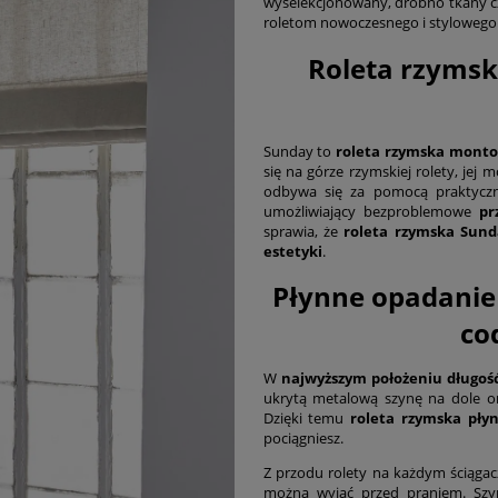
wyselekcjonowany, drobno tkany czy
roletom nowoczesnego i stylowego 
Roleta rzymsk
Sunday to
roleta rzymska monto
się na górze rzymskiej rolety, jej
odbywa się za pomocą praktyczn
umożliwiający bezproblemowe
pr
sprawia, że
roleta rzymska Sund
estetyki
.
Płynne opadanie 
co
W
najwyższym położeniu długoś
ukrytą metalową szynę na dole or
Dzięki temu
roleta rzymska pły
pociągniesz.
Z przodu rolety na każdym ściągacz
można wyjąć przed praniem. Szy