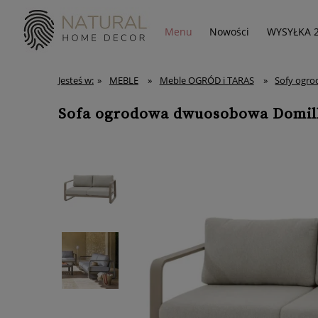
Menu
Nowości
WYSYŁKA 
Jesteś w:
»
MEBLE
»
Meble OGRÓD i TARAS
»
Sofy ogr
Sofa ogrodowa dwuosobowa Domill