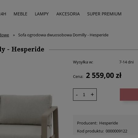
24H
MEBLE
LAMPY
AKCESORIA
SUPER PREMIUM
odowe
»
Sofa ogrodowa dwuosobowa Domilly - Hesperide
y - Hesperide
Wysyłka w:
7-14 dni
2 559,00 zł
Cena:
-
+
Producent:
Hesperide
Kod produktu:
0000009122