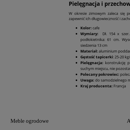
Pielęgnacja i przecho
W okresie zimowym zaleca się p
zapewnić ich długowieczność i zach
Kolor:
cafe
Wymiary:
Dł. 154 x sze
podłokietnika: 61 cm. Wy
siedzenia 13 cm
Materiał:
aluminium poddan
Gęstość tapicerki
: 25-20 k
Pielęgnacja:
konstrukcję p
suchym miejscu, nie pozosta
Polecany pokrowiec:
polec
Uwaga:
do samodzielnego 
Kraj producenta:
Francja
Meble ogrodowe
A