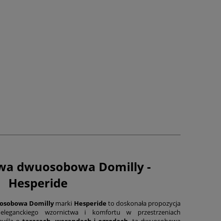
wa dwuosobowa Domilly -
Hesperide
osobowa Domilly
marki
Hesperide
to doskonała propozycja
eleganckiego wzornictwa i komfortu w przestrzeniach
myślą o
tarasach, werandach i ogrodach
, ta dwuosobowa