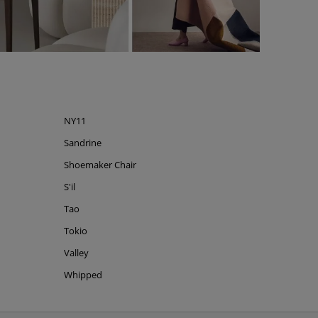
NY11
Sandrine
Shoemaker Chair
S'il
Tao
Tokio
Valley
Whipped