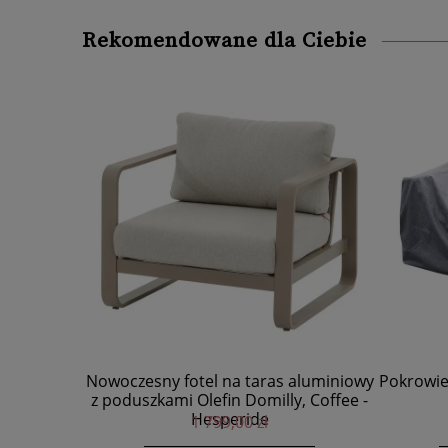
Rekomendowane dla Ciebie
Nowoczesny fotel na taras aluminiowy
Pokrowie
z poduszkami Olefin Domilly, Coffee -
Hesperide
1 799,00 zł