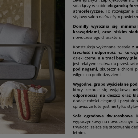
sofa łączy w sobie
elegancką for
atmosferyczne
. To rozwiązanie 
stylowy salon na świeżym powietrzu
Domilly wyróżnia się minimal
krawędziami, oraz niskim sied
nowoczesnego charakteru.
Konstrukcja wykonana została
z 
trwałość i odporność na korozj
dzięki czemu
nie traci barwy (nie
jest relatywnie łatwa do przestawia
pod nogami,
skutecznie chroni po
wilgoci na podłodze, ziemi.
Wygodne, grubo wyściełane pod
który cechuje się wyjątkową
odp
odpornością na deszcz oraz bl
dodaje całości elegancji i przytul
sprawia, że fotel jest nie tylko styl
Sofa ogrodowa dwuosobowa Do
wypoczynkowy na nowoczesnym taras
trwałości zaleca się stosowanie 
letnim.