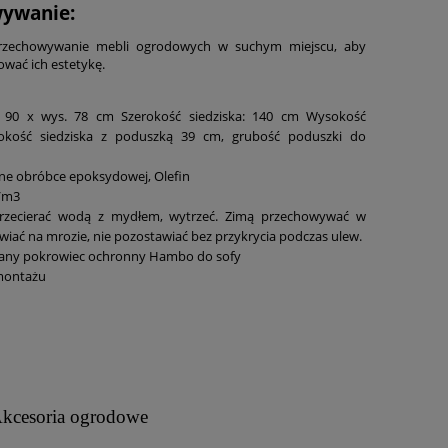
wywanie:
rzechowywanie mebli ogrodowych w suchym miejscu, aby
ować ich estetykę.
r. 90 x wys. 78 cm Szerokość siedziska: 140 cm Wysokość
sokość siedziska z poduszką 39 cm, grubość poduszki do
e obróbce epoksydowej, Olefin
g/m3
rzecierać wodą z mydłem, wytrzeć. Zimą przechowywać w
wiać na mrozie, nie pozostawiać bez przykrycia podczas ulew.
any pokrowiec ochronny Hambo do sofy
montażu
kcesoria ogrodowe