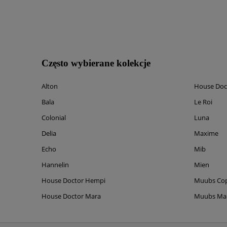
Często wybierane kolekcje
Alton
House Doc
Bala
Le Roi
Colonial
Luna
Delia
Maxime
Echo
Mib
Hannelin
Mien
House Doctor Hempi
Muubs Co
House Doctor Mara
Muubs M