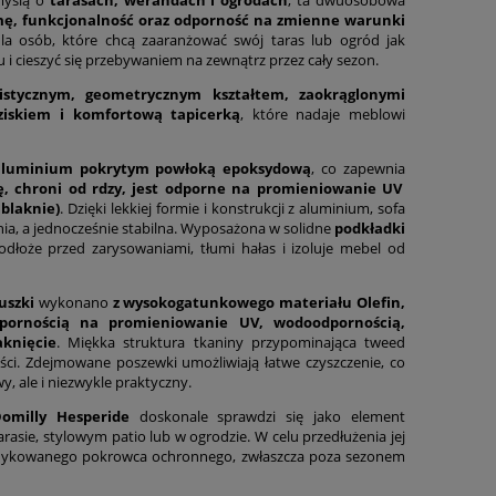
mę, funkcjonalność oraz odporność na zmienne warunki
dla osób, które chcą zaaranżować swój taras lub ogród jak
 i cieszyć się przebywaniem na zewnątrz przez cały sezon.
istycznym, geometrycznym kształtem, zaokrąglonymi
ziskiem i komfortową tapicerką
, które nadaje meblowi
aluminium pokrytym powłoką epoksydową
, co zapewnia
ę, chroni od rdzy, jest odporne na promieniowanie UV
 blaknie)
. Dzięki lekkiej formie i konstrukcji z aluminium, sofa
nia, a jednocześnie stabilna. Wyposażona w solidne
podkładki
dłoże przed zarysowaniami, tłumi hałas i izoluje mebel od
uszki
wykonano
z wysokogatunkowego materiału Olefin,
ornością na promieniowanie UV, wodoodpornością,
aknięcie
. Miękka struktura tkaniny przypominająca tweed
ności. Zdejmowane poszewki umożliwiają łatwe czyszczenie, co
owy, ale i niezwykle praktyczny.
milly Hesperide
doskonale sprawdzi się jako element
ie, stylowym patio lub w ogrodzie. W celu przedłużenia jej
dedykowanego pokrowca ochronnego, zwłaszcza poza sezonem