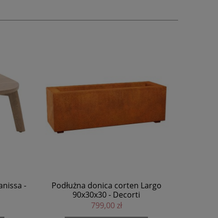
nissa -
Podłużna donica corten Largo
Grill pale
90x30x30 - Decorti
799,00 zł