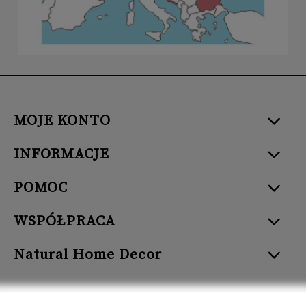
MOJE KONTO
INFORMACJE
POMOC
WSPÓŁPRACA
Natural Home Decor