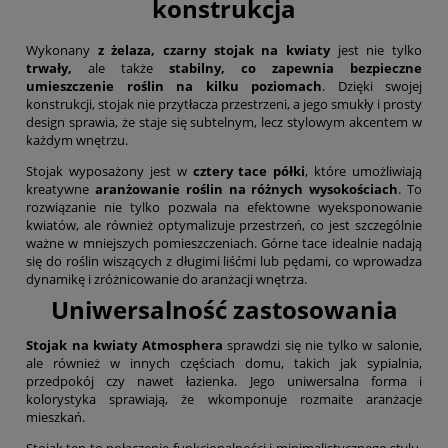
konstrukcja
Wykonany
z żelaza, czarny stojak na kwiaty
jest nie tylko
trwały,
ale także
stabilny, co zapewnia bezpieczne
umieszczenie roślin na kilku poziomach
. Dzięki swojej
konstrukcji, stojak nie przytłacza przestrzeni, a jego smukły i prosty
design sprawia, że staje się subtelnym, lecz stylowym akcentem w
każdym wnętrzu.
Stojak wyposażony jest w
cztery tace półki
, które umożliwiają
kreatywne
aranżowanie roślin na różnych wysokościach
. To
rozwiązanie nie tylko pozwala na efektowne wyeksponowanie
kwiatów, ale również optymalizuje przestrzeń, co jest szczególnie
ważne w mniejszych pomieszczeniach. Górne tace idealnie nadają
się do roślin wiszących z długimi liśćmi lub pędami, co wprowadza
dynamikę i zróżnicowanie do aranżacji wnętrza.
Uniwersalność zastosowania
Stojak na kwiaty Atmosphera
sprawdzi się nie tylko w salonie,
ale również w innych częściach domu, takich jak sypialnia,
przedpokój czy nawet łazienka. Jego uniwersalna forma i
kolorystyka sprawiają, że wkomponuje rozmaite aranżacje
mieszkań.
Stojak ten to połączenie funkcjonalności i minimalistycznego stylu,