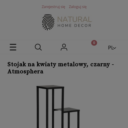
Zarejestruj się
Zaloguj się
PL
EN
Stojak na kwiaty metalowy, czarny -
Atmosphera