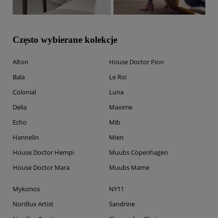
Często wybierane kolekcje
Alton
House Doctor Pion
Bala
Le Roi
Colonial
Luna
Delia
Maxime
Echo
Mib
Hannelin
Mien
House Doctor Hempi
Muubs Copenhagen
House Doctor Mara
Muubs Mame
Mykonos
NY11
Nordlux Artist
Sandrine