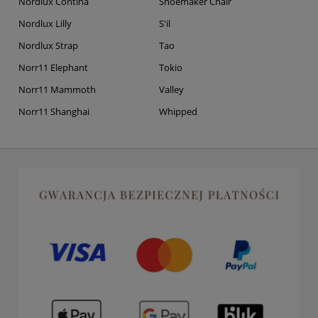
Nordlux Contina
Shoemaker Chair
Nordlux Lilly
S'il
Nordlux Strap
Tao
Norr11 Elephant
Tokio
Norr11 Mammoth
Valley
Norr11 Shanghai
Whipped