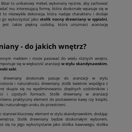
 Bizar to unikatowy mebel, wykonany ręcznie, aby zachować
nadać mu interesującą formę, która doskonale wpasuje się w
st to niezwykła dekoracja, która nadaje charakteru i dodaje
a go wykorzystać jako
stolik nocny drewniany w sypialni
,
 jest także piękną ozdobą, która urozmaici aranżację
niany - do jakich wnętrz?
ronnym meblem i może pasować do wielu różnych wnętrz,
omponuje się w większość aranżacji
w stylu skandynawskim
,
wabi sabi
.
 drewniany doskonale pasuje do aranżacji w stylu
ostocie i naturalności, drewniany stolik świetnie współgra z
óre skupia się na wyeliminowaniu zbędnych ozdobników i
ści i czystych formach. Stolik drewniany w aranżacji
arówno praktyczny element do postawienia kawy czy książki,
pła i naturalnego uroku do przestrzeni.
o stanowi kluczowy element w stylu skandynawskim, dodając
wnętrza. Stolik drewniany będzie doskonałym wyborem,
sz się na jego wykorzystanie jako stolika kawowego, stolika