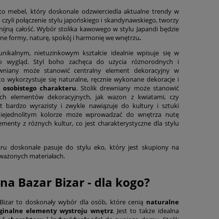
to mebel, który doskonale odzwierciedla aktualne trendy w
, czyli połączenie stylu japońskiego i skandynawskiego, tworzy
nijną całość. Wybór stolika kawowego w stylu Japandi będzie
zne formy, naturę, spokój i harmonię we wnętrzu
.
nikalnym, nietuzinkowym kształcie idealnie wpisuje się w
ho wygląd. Styl boho zachęca do użycia różnorodnych i
rewniany może stanowić centralny element dekoracyjny w
o wykorzystuje się naturalne, ręcznie wykonane dekoracje i
a
osobistego charakteru
. Stolik drewniany może stanowić
ich elementów dekoracyjnych, jak wazon z kwiatami, czy
t bardzo wyrazisty i zwykle nawiązuje do kultury i sztuki
 niejednolitym kolorze może wprowadzać do wnętrza nutę
menty z różnych kultur, co jest charakterystyczne dla stylu
ru doskonale pasuje do stylu eko, który jest skupiony na
ażonych materiałach.
wna Bazar Bizar - dla kogo?
 Bizar to doskonały wybór dla osób, które cenią
naturalne
yginalne elementy wystroju wnętrz
. Jest to także idealna