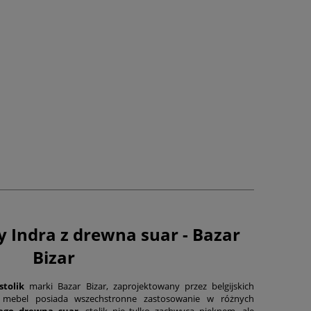
y Indra z drewna suar - Bazar
Bizar
tolik
marki Bazar Bizar, zaprojektowany przez belgijskich
 mebel posiada wszechstronne zastosowanie w różnych
tego drewna suar
, stolik nie tylko zachwyca pięknem, ale