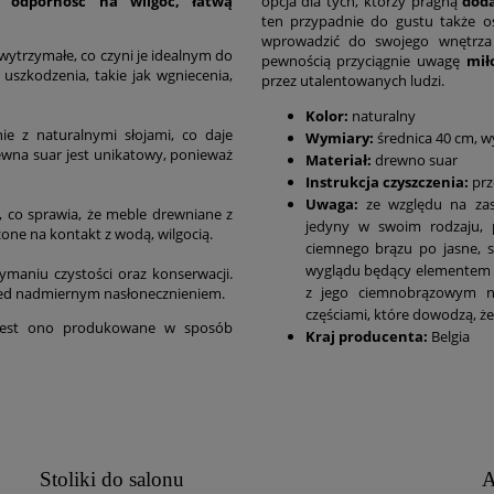
ę, odporność na wilgoć, łatwą
opcja dla tych, którzy pragną
doda
ten przypadnie do gustu także o
wprowadzić do swojego wnętrza 
wytrzymałe, co czyni je idealnym do
pewnością przyciągnie uwagę
mił
uszkodzenia, takie jak wgniecenia,
przez utalentowanych ludzi.
Kolor:
naturalny
e z naturalnymi słojami, co daje
Wymiary:
średnica 40 cm, w
ewna suar jest unikatowy, ponieważ
Materiał:
drewno suar
Instrukcja czyszczenia:
prz
Uwaga:
ze względu na zast
 co sprawia, że meble drewniane z
jedyny w swoim rodzaju, p
one na kontakt z wodą, wilgocią.
ciemnego brązu po jasne, s
wyglądu będący elementem 
maniu czystości oraz konserwacji.
z jego ciemnobrązowym n
przed nadmiernym nasłonecznieniem.
częściami, które dowodzą, ż
 jest ono produkowane w sposób
Kraj producenta:
Belgia
Stoliki do salonu
A