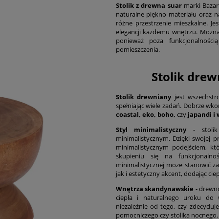
Stolik z drewna suar
marki Bazar
naturalne piękno materiału oraz 
różne przestrzenie mieszkalne. Je
elegancji każdemu wnętrzu. Możn
ponieważ poza funkcjonalnością
pomieszczenia.
Stolik drew
Stolik drewniany
jest wszechst
spełniając wiele zadań. Dobrze wk
coastal, eko, boho,
czy
japandi i 
Styl minimalistyczny
- stolik
minimalistycznym. Dzięki swojej pr
minimalistycznym podejściem, kt
skupieniu się na funkcjonalno
minimalistycznej może stanowić z
jak i estetyczny akcent, dodając cie
Wnętrza skandynawskie
- drewn
ciepła i naturalnego uroku do 
niezależnie od tego, czy zdecyduje
pomocniczego czy stolika nocnego.