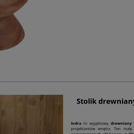
Stolik drewnian
Indra
to wyjątkowy
drewniany s
projektantów wnętrz. Ten mały
pomieszczeniach. Wykonany
z li