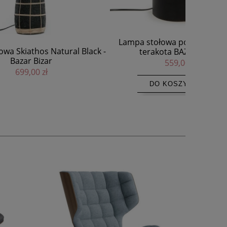
Lampa stołowa podstawa czarna
Lampa s
al Black -
terakota BAZAR BIZAR
559,00 zł
DO KOSZYKA