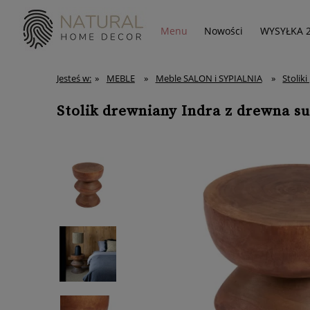
Menu
Nowości
WYSYŁKA 
Jesteś w:
»
MEBLE
»
Meble SALON i SYPIALNIA
»
Stolik
Stolik drewniany Indra z drewna su