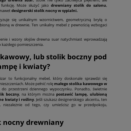
 funkcję. Może służyć jako
drewniany stolik do salonu
,
 nawet
designerski stolik nocny w sypialni.
yzuje się unikalnym wzornictwem, geometryczną bryłą o
eźbioną w drewnie. Ten unikalny mebel z pewnością wzbogaci
dcienie i wzory słojów drewna suar natychmiast wprowadzają
o każdego pomieszczenia.
 kawowy, lub stolik boczny pod
ampę i kwiaty?
zar to funkcjonalny mebel, który doskonale sprawdzi się
ieszczeniach. Może pełnić rolę
małego stolika kawowego w
 do przestrzeni dziennego wypoczynku. Ponadto, świetnie
lik boczny
, na którym można
postawić lampę, ulubioną
e kwiaty i rośliny
. Jeśli szukasz designerskiego akcentu, ten
, niezależnie od tego, czy umieścisz go w przedpokoju,
ik nocny drewniany