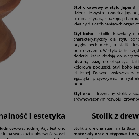
Stolik kawowy w stylu Japandi
dziedzinie wystroju wnętrz. Japandi
minimalistyczną, spokojną i harmo
idealny dla osób ceniących organic
Styl boho
- stolik drewniany o u
charakterystyczny dla stylu bo
oryginalnych mebli, a stolik d
pomieszczeniu. W stylu boho częst
dodatki, które dodają do wnętrz
idealną bazę
do ekspozycji tak
kolorowe poduszki. Styl boho jes
etnicznej. Drewno, zwłaszcza w
egzotyki i przywoływać na myśl ele
boho.
Styl eko
- drewniany stolik z sua
zrównoważonym rozwoju i zrównow
nalność i estetyka
Stolik z dre
dniowo-wschodniej Azji. Jest ono
Stolik z drewna suar marki Bazar
ędu na swoją naturalne właściwości.
materiały oraz nietypowe i or