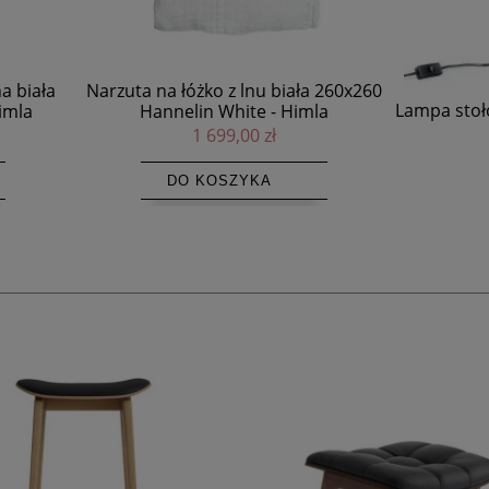
 na łóżko z lnu biała 260x260
Lampa stołowa Skiathos Natur
annelin White - Himla
Bazar Bizar
1 699,00 zł
699,00 zł
DO KOSZYKA