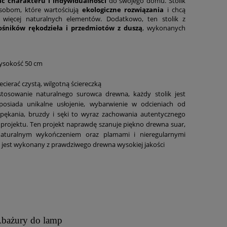
ć charakteru i indywidualności
do swojego domu. Stolik
sobom, które wartościują
ekologiczne rozwiązania
i chcą
więcej naturalnych elementów. Dodatkowo, ten stolik z
ośników rękodzieła i przedmiotów z duszą
, wykonanych
ysokość 50 cm
ecierać czystą, wilgotną ściereczką
osowanie naturalnego surowca drewna, każdy stolik jest
osiada unikalne usłojenie, wybarwienie w odcieniach od
pękania, bruzdy i sęki to wyraz zachowania autentycznego
projektu.
Ten projekt naprawdę szanuje piękno drewna suar,
aturalnym wykończeniem oraz plamami i nieregularnymi
e jest wykonany z prawdziwego drewna wysokiej jakości
bażury do lamp