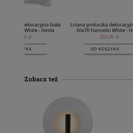
jna biała
Lniana poduszka dekoracyjna biała
Narzuta
 Himla
50x70 Hannelin White - Himla
H
559,00 zł
DO KOSZYKA
Zobacz też