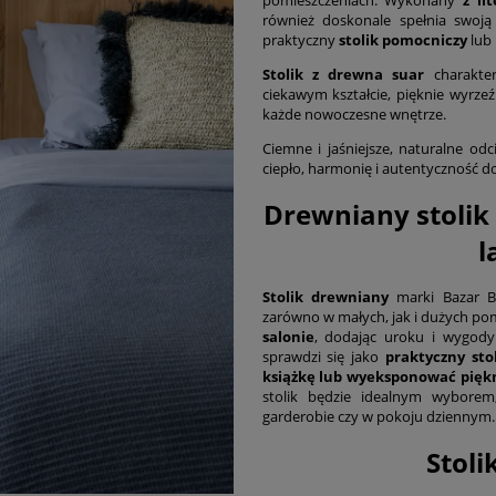
również doskonale spełnia swoją
praktyczny
stolik pomocniczy
lub
Stolik z drewna suar
charakter
ciekawym kształcie, pięknie wyrz
każde nowoczesne wnętrze.
Ciemne i jaśniejsze, naturalne o
ciepło, harmonię i autentyczność d
Drewniany stolik
l
Stolik drewniany
marki Bazar Bi
zarówno w małych, jak i dużych pom
salonie
, dodając uroku i wygody
sprawdzi się jako
praktyczny sto
książkę lub wyeksponować piękn
stolik będzie idealnym wyborem
garderobie czy w pokoju dziennym.
Stol