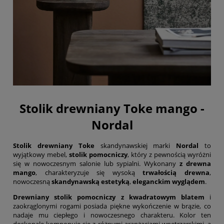
Stolik drewniany Toke mango -
Nordal
Stolik drewniany Toke
skandynawskiej marki
Nordal
to
wyjątkowy mebel,
stolik pomocniczy
, który z pewnością wyróżni
się w nowoczesnym salonie lub sypialni. Wykonany
z drewna
mango
, charakteryzuje się wysoką
trwałością drewna
,
nowoczesną
skandynawską estetyką
,
eleganckim wyglądem
.
Drewniany stolik pomocniczy z kwadratowym blatem
i
zaokrąglonymi rogami posiada piękne wykończenie w brązie, co
nadaje mu ciepłego i nowoczesnego charakteru. Kolor ten
doskonale komponuje się z różnymi aranżacjami wnętrzarskimi, a