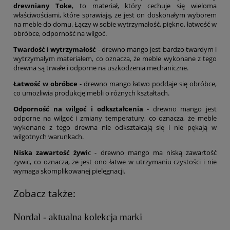
drewniany Toke
, to materiał, który cechuje się wieloma
właściwościami, które sprawiają, że jest on doskonałym wyborem
na meble do domu. Łączy w sobie wytrzymałość, piękno, łatwość w
obróbce, odporność na wilgoć.
Twardość i wytrzymałość
- drewno mango jest bardzo twardym i
wytrzymałym materiałem, co oznacza, że meble wykonane z tego
drewna są trwałe i odporne na uszkodzenia mechaniczne.
Łatwość w obróbce
- drewno mango łatwo poddaje się obróbce,
co umożliwia produkcję mebli o różnych kształtach.
Odporność na wilgoć i odkształcenia
- drewno mango jest
odporne na wilgoć i zmiany temperatury, co oznacza, że meble
wykonane z tego drewna nie odkształcają się i nie pękają w
wilgotnych warunkach.
Niska zawartość żywi
c - drewno mango ma niską zawartość
żywic, co oznacza, że jest ono łatwe w utrzymaniu czystości i nie
wymaga skomplikowanej pielęgnacji.
Zobacz także:
Nordal - aktualna kolekcja marki