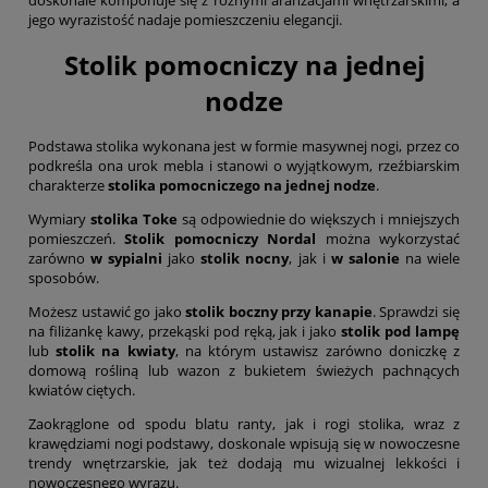
jego wyrazistość nadaje pomieszczeniu elegancji.
Stolik pomocniczy na jednej
nodze
Podstawa stolika wykonana jest w formie masywnej nogi, przez co
podkreśla ona urok mebla i stanowi o wyjątkowym, rzeźbiarskim
charakterze
stolika pomocniczego na jednej nodze
.
Wymiary
stolika Toke
są odpowiednie do większych i mniejszych
pomieszczeń.
Stolik pomocniczy Nordal
można wykorzystać
zarówno
w sypialni
jako
stolik nocny
, jak i
w salonie
na wiele
sposobów.
Możesz ustawić go jako
stolik boczny przy kanapie
. Sprawdzi się
na filiżankę kawy, przekąski pod ręką, jak i jako
stolik pod lampę
lub
stolik na kwiaty
, na którym ustawisz zarówno doniczkę z
domową rośliną lub wazon z bukietem świeżych pachnących
kwiatów ciętych.
Zaokrąglone od spodu blatu ranty, jak i rogi stolika, wraz z
krawędziami nogi podstawy, doskonale wpisują się w nowoczesne
trendy wnętrzarskie, jak też dodają mu wizualnej lekkości i
nowoczesnego wyrazu.