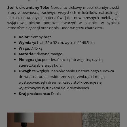
Stolik drewniany Toke
Nordal to ciekawy mebel skandynawski,
który z pewnością zachwyci wszystkich miłośników naturalnego
piękna, naturalnych materiałów, jak i nowoczesnych mebli. Jego
wyjątkowe piękno pomoże stworzyć w salonie, w sypialni
atmosferę elegancji oraz ciepła. Doda wnętrzu charakteru.
Kolor:
ciemny brąz
Wymiary:
blat: 32 x 32 cm, wysokość 48,5 cm
Waga:
7,45 kg
Materiał:
drewno mango
Pielęgnacja:
przecierać suchą lub wilgotną czystą
ściereczką zbierającą kurz
Uwagi:
ze względu na wykonanie z naturalnego surowca
drewna, naturalnie widoczne są łączenia, jak i mogą
występować sęki drewna. Każdy stolik cechuje się
wyjątkowymi rysunkami słoi drewnianych
Kraj producenta:
Dania