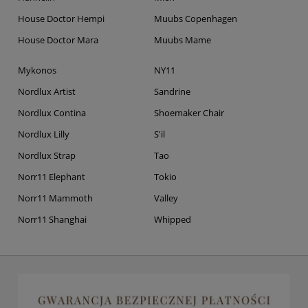
House Doctor Hempi
Muubs Copenhagen
House Doctor Mara
Muubs Mame
Mykonos
NY11
Nordlux Artist
Sandrine
Nordlux Contina
Shoemaker Chair
Nordlux Lilly
S'il
Nordlux Strap
Tao
Norr11 Elephant
Tokio
Norr11 Mammoth
Valley
Norr11 Shanghai
Whipped