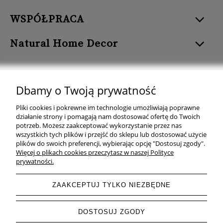
WSPÓŁPRACA
Natural Home Decor
Dbamy o Twoją prywatność
Natural Home Decor | E-mail: sklep at naturalhomedecor.pl | Tel.:
Pliki cookies i pokrewne im technologie umożliwiają poprawne
507 707 299
| NIP: 7971800592 | REGON: 381429127
działanie strony i pomagają nam dostosować ofertę do Twoich
potrzeb. Możesz zaakceptować wykorzystanie przez nas
Copyright © 2026 - Naturalhomedecor.pl
wszystkich tych plików i przejść do sklepu lub dostosować użycie
plików do swoich preferencji, wybierając opcję "Dostosuj zgody".
Więcej o plikach cookies przeczytasz w naszej Polityce
prywatności.
pokaż pełną wersję strony
ZAAKCEPTUJ TYLKO NIEZBĘDNE
Sklep internetowy Shoper.pl
DOSTOSUJ ZGODY