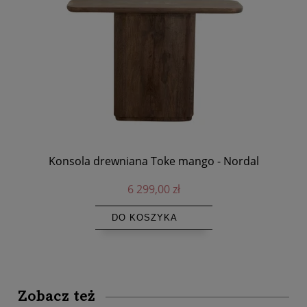
l
Konsola drewniana Toke mango - Nordal
Wy
6 299,00 zł
DO KOSZYKA
Zobacz też