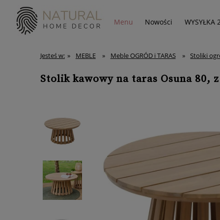
Menu
Nowości
WYSYŁKA 
Jesteś w:
»
MEBLE
»
Meble OGRÓD i TARAS
»
Stoliki o
Stolik kawowy na taras Osuna 80, z