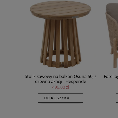
suna 50, z
Fotel ogrodowy Deona - Hesperide
Duże do
eride
s
2 499,00 zł
DO KOSZYKA