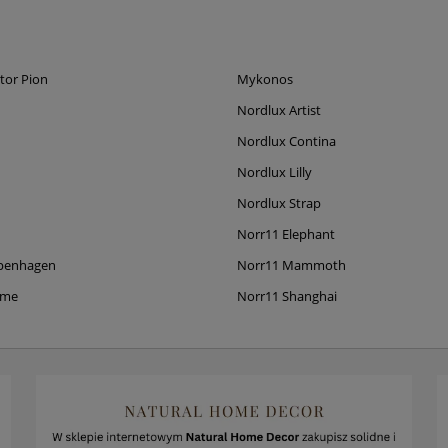
tor Pion
Mykonos
Nordlux Artist
Nordlux Contina
Nordlux Lilly
Nordlux Strap
Norr11 Elephant
penhagen
Norr11 Mammoth
ame
Norr11 Shanghai