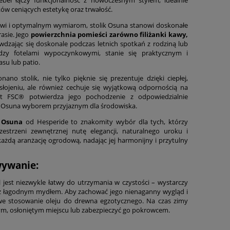
ów ceniących estetykę oraz trwałość.
owi i optymalnym wymiarom, stolik Osuna stanowi doskonałe
asie. Jego
powierzchnia pomieści zarówno filiżanki kawy,
awdzając się doskonale podczas letnich spotkań z rodziną lub
ędzy fotelami wypoczynkowymi, stanie się praktycznym i
su lub patio.
no stolik, nie tylko pięknie się prezentuje dzięki ciepłej,
słojeniu, ale również cechuje się wyjątkową odpornością na
kat FSC® potwierdza jego pochodzenie z odpowiedzialnie
ik Osuna wyborem przyjaznym dla środowiska.
i Osuna
od Hesperide to znakomity wybór dla tych, którzy
estrzeni zewnętrznej nutę elegancji, naturalnego uroku i
 każdą aranżację ogrodową, nadając jej harmonijny i przytulny
wywanie:
est niezwykle łatwy do utrzymania w czystości – wystarczy
 z łagodnym mydłem. Aby zachować jego nienaganny wygląd i
nowe stosowanie oleju do drewna egzotycznego. Na czas zimy
m, osłoniętym miejscu lub zabezpieczyć go pokrowcem.