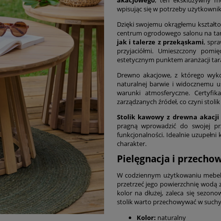
wpisując się w potrzeby użytkownik
Dzięki swojemu okrągłemu kształt
centrum ogrodowego salonu na tar
jak i talerze z przekąskami
, spr
przyjaciółmi. Umieszczony pomi
estetycznym punktem aranżacji tara
Drewno akacjowe, z którego wykona
naturalnej barwie i widocznemu u
warunki atmosferyczne. Certyfi
zarządzanych źródeł, co czyni stol
Stolik kawowy z drewna akacj
pragną wprowadzić do swojej prz
funkcjonalności. Idealnie uzupełni
charakter.
Pielęgnacja i przecho
W codziennym użytkowaniu mebel j
przetrzeć jego powierzchnię wodą
kolor na dłużej, zaleca się sezo
stolik warto przechowywać w suchy
Kolor:
naturalny