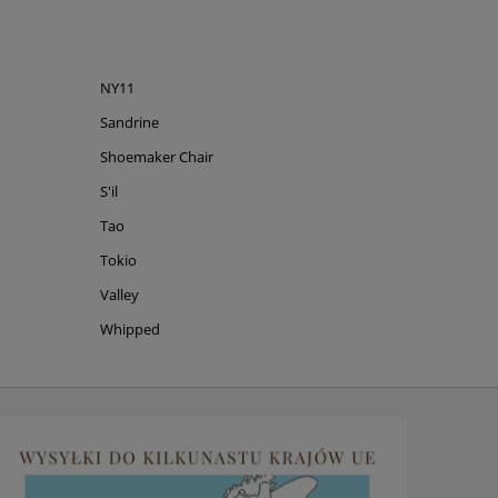
NY11
Sandrine
Shoemaker Chair
S'il
Tao
Tokio
Valley
Whipped