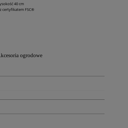
wysokość 40 cm
z certyfikatem FSC®
kcesoria ogrodowe