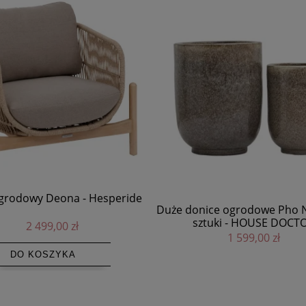
Grill palenisko FireSpot, stal
nice ogrodowe Pho Nougat, 2
Eva Solo
ztuki - HOUSE DOCTOR
3 599,00 zł
1 599,00 zł
DO KOSZYKA