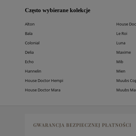
Często wybierane kolekcje
Alton
House Doc
Bala
Le Roi
Colonial
Luna
Delia
Maxime
Echo
Mib
Hannelin
Mien
House Doctor Hempi
Muubs Co
House Doctor Mara
Muubs M