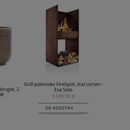
 corten -
Palenisko ogrodowe FireGlobe - Eva
Lam
Solo
bezprz
1 599,00 zł
DO KOSZYKA