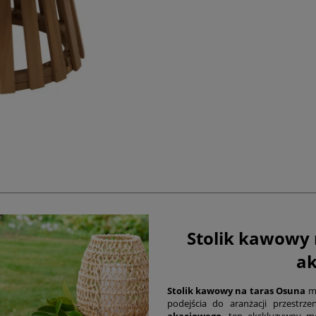
Stolik kawowy 
ak
Stolik kawowy na taras Osuna
m
podejścia do aranżacji przestrz
akacjowego
, ten ekskluzywny me