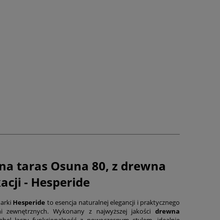
na taras Osuna 80, z drewna
acji - Hesperide
arki
Hesperide
to esencja naturalnej elegancji i praktycznego
eni zewnętrznych. Wykonany z najwyższej jakości
drewna
bel łączy funkcjonalność z nowoczesnym stylem, idealnie