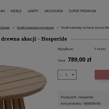
24H
MEBLE
LAMPY
AKCESORIA
SUPER PREMIUM
grodowe
»
Stoliki kawowe ogrodowe
»
Stolik kawowy na taras Osuna 80,
 drewna akacji - Hesperide
Wysyłka w:
7-14 dni
789,00 zł
Cena:
-
+
Producent:
Hesperide
Kod produktu:
0000009183