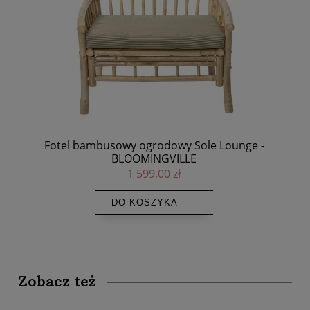
Lampa przenośna solarna Led bambusowa Bob To
La
Go NORDLUX
499,00 zł
DO KOSZYKA
Zobacz też