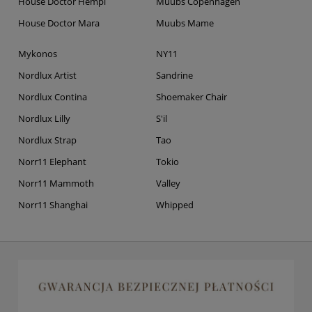
House Doctor Hempi
Muubs Copenhagen
House Doctor Mara
Muubs Mame
Mykonos
NY11
Nordlux Artist
Sandrine
Nordlux Contina
Shoemaker Chair
Nordlux Lilly
S'il
Nordlux Strap
Tao
Norr11 Elephant
Tokio
Norr11 Mammoth
Valley
Norr11 Shanghai
Whipped