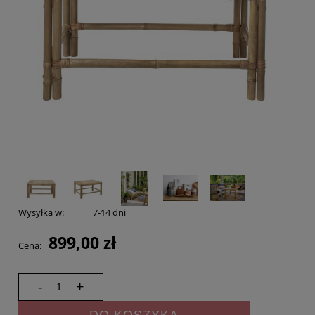
Wysyłka w:
7-14 dni
899,00 zł
Cena:
-
+
DO KOSZYKA