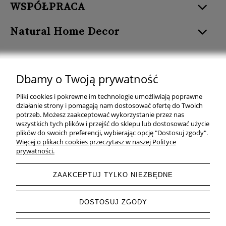
WSPÓŁPRACA
Natural Home Decor
Dbamy o Twoją prywatność
Natural Home Decor | E-mail: sklep at naturalhomedecor.pl | Tel.:
Pliki cookies i pokrewne im technologie umożliwiają poprawne
507 707 299
| NIP: 7971800592 | REGON: 381429127
działanie strony i pomagają nam dostosować ofertę do Twoich
potrzeb. Możesz zaakceptować wykorzystanie przez nas
Copyright © 2026 - Naturalhomedecor.pl
wszystkich tych plików i przejść do sklepu lub dostosować użycie
plików do swoich preferencji, wybierając opcję "Dostosuj zgody".
Więcej o plikach cookies przeczytasz w naszej Polityce
prywatności.
pokaż pełną wersję strony
ZAAKCEPTUJ TYLKO NIEZBĘDNE
Sklep internetowy Shoper.pl
DOSTOSUJ ZGODY