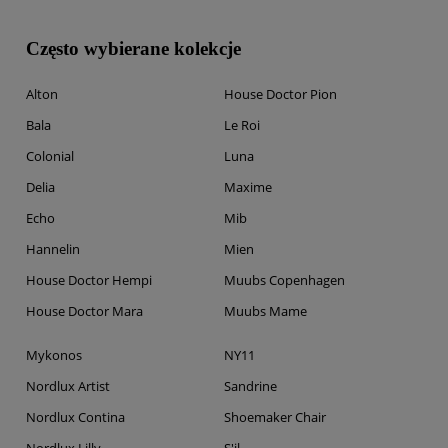
Często wybierane kolekcje
Alton
House Doctor Pion
Bala
Le Roi
Colonial
Luna
Delia
Maxime
Echo
Mib
Hannelin
Mien
House Doctor Hempi
Muubs Copenhagen
House Doctor Mara
Muubs Mame
Mykonos
NY11
Nordlux Artist
Sandrine
Nordlux Contina
Shoemaker Chair
Nordlux Lilly
S'il