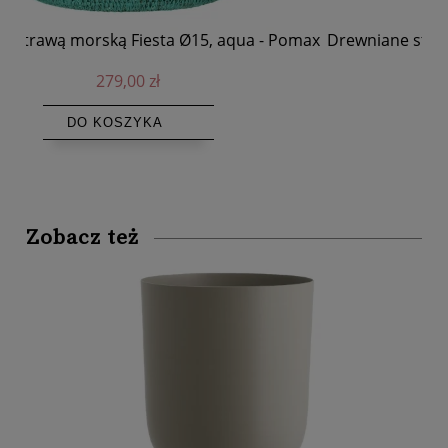
max
Drewniane stoliki kawowe wsuwane pod siebie Paco,
Wa
2 elementy - Pomax
1 199,00 zł
DO KOSZYKA
Zobacz też