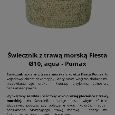
Świecznik z trawą morską Fiesta
Ø10, aqua - Pomax
Świecznik szklany z trawą morską
z kolekcji
Fiesta Pomax
to
wyjątkowy akcent dekoracyjny, który ożywi wnętrze, dodając mu
niepowtarzalnego uroku i tworząc przyjemną atmosferę
naturalnego piękna.
Wytwarzany
ze szkła
i osadzony
w kolorowej plecionce z trawy
morskiej
, ten świecznik emanuje niesamowitym efektem
wizualnym, podczas gdy połączenie dwóch kolorów - aqua i
naturalnego ożywiającego trawę morską - nadaje mu
fascynującego, nowoczesnego charakteru.