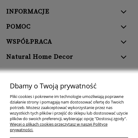
INFORMACJE
POMOC
WSPÓŁPRACA
Natural Home Decor
Dbamy o Twoją prywatność
Natural Home Decor | E-mail: sklep at naturalhomedecor.pl | Tel.:
Pliki cookies i pokrewne im technologie umożliwiają poprawne
507 707 299
| NIP: 7971800592 | REGON: 381429127
działanie strony i pomagają nam dostosować ofertę do Twoich
potrzeb. Możesz zaakceptować wykorzystanie przez nas
Copyright © 2026 - Naturalhomedecor.pl
wszystkich tych plików i przejść do sklepu lub dostosować użycie
plików do swoich preferencji, wybierając opcję "Dostosuj zgody".
Więcej o plikach cookies przeczytasz w naszej Polityce
prywatności.
pokaż pełną wersję strony