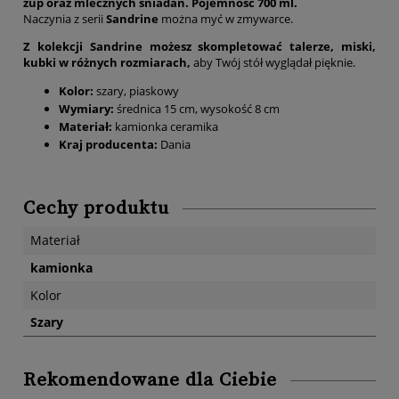
zup oraz mlecznych śniadań.
Pojemność 700 ml.
Naczynia z serii
Sandrine
można myć w zmywarce.
Z kolekcji Sandrine możesz skompletować talerze, miski,
kubki w różnych rozmiarach,
aby Twój stół wyglądał pięknie.
Kolor:
szary, piaskowy
Wymiary:
średnica 15 cm, wysokość 8 cm
Materiał:
kamionka ceramika
Kraj producenta:
Dania
Cechy produktu
Materiał
kamionka
Kolor
Szary
Rekomendowane dla Ciebie