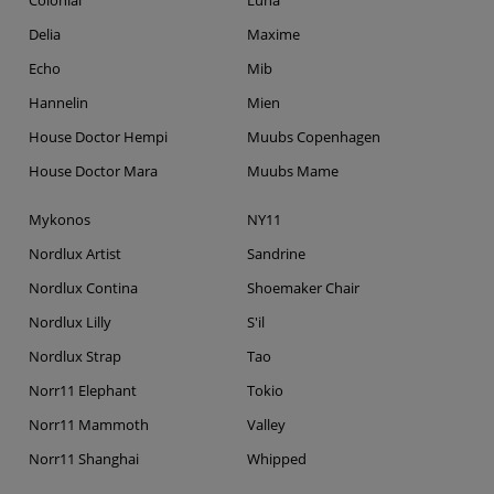
Colonial
Luna
Delia
Maxime
Echo
Mib
Hannelin
Mien
House Doctor Hempi
Muubs Copenhagen
House Doctor Mara
Muubs Mame
Mykonos
NY11
Nordlux Artist
Sandrine
Nordlux Contina
Shoemaker Chair
Nordlux Lilly
S'il
Nordlux Strap
Tao
Norr11 Elephant
Tokio
Norr11 Mammoth
Valley
Norr11 Shanghai
Whipped