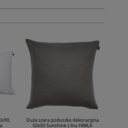
racyjna
Szary lambrekin łóżkowy Weeknight
IMLA
180x220x42 z lnu i bawełny - Himla