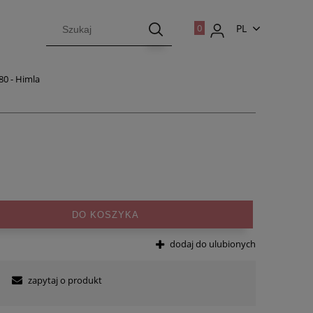
PL
EN
80 - Himla
DO KOSZYKA
dodaj do ulubionych
zapytaj o produkt