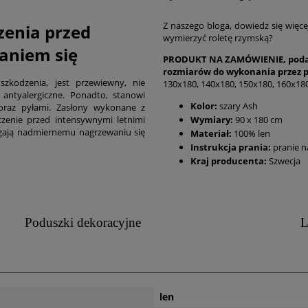
Z naszego bloga, dowiedz się więce
zenia przed
wymierzyć roletę rzymską?
aniem się
PRODUKT NA ZAMÓWIENIE, podan
rozmiarów do wykonania przez 
zkodzenia, jest przewiewny, nie
130x180, 140x180, 150x180, 160x180
i antyalergiczne. Ponadto, stanowi
Kolor:
szary Ash
oraz pyłami. Zasłony wykonane z
Wymiary:
90 x 180 cm
czenie przed intensywnymi letnimi
egają nadmiernemu nagrzewaniu się
Materiał:
100% len
Instrukcja prania:
pranie n
Kraj producenta:
Szwecja
Poduszki dekoracyjne
L
len