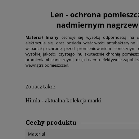
Len - ochrona pomieszc
nadmiernym nagrzew
Materiał lniany
cechuje się wysoką odpornością na us
elektryzuje się, oraz posiada właściwości antybakteryjne 
wspaniałą ochronę przed promieniowaniem słonecznym 
wysokiej jakości, czystego lnu skutecznie chronią pomiesz
promieniami słonecznymi, dzięki czemu efektywnie zapobi
wewnątrz pomieszczeń.
Zobacz także:
Himla - aktualna kolekcja marki
Cechy produktu
Materiał