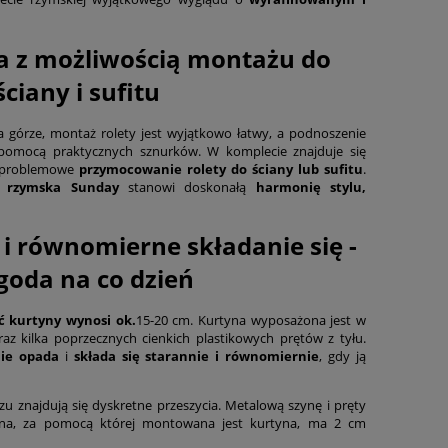
a z możliwością montażu do
ściany i sufitu
a górze, montaż rolety jest wyjątkowo łatwy, a podnoszenie
pomocą praktycznych sznurków. W komplecie znajduje się
ezproblemowe
przymocowanie rolety do ściany lub sufitu
.
a rzymska Sunday
stanowi doskonałą
harmonię stylu,
i równomierne składanie się -
oda na co dzień
ć kurtyny wynosi ok.
15-20 cm. Kurtyna wyposażona jest w
az kilka poprzecznych cienkich plastikowych prętów z tyłu.
nie opada
i
składa się starannie i równomiernie
, gdy ją
u znajdują się dyskretne przeszycia. Metalową szynę i pręty
na, za pomocą której montowana jest kurtyna, ma 2 cm