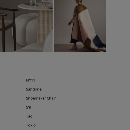
NY11
Sandrine
Shoemaker Chair
S'il
Tao
Tokio