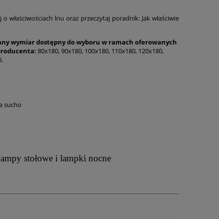
j o właściwościach lnu oraz przeczytaj poradnik
:
Jak właściwie
y wymiar dostępny do wyboru w ramach oferowanych
producenta:
80x180, 90x180, 100x180, 110x180, 120x180,
.
a sucho
ampy stołowe i lampki nocne