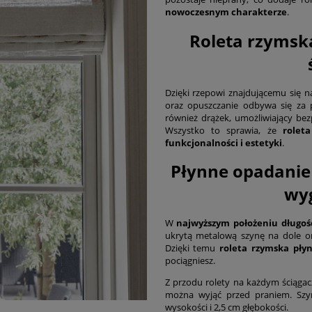
nowoczesnym charakterze
.
Roleta rzymsk
Dzięki rzepowi znajdującemu się n
oraz opuszczanie odbywa się za 
również drążek, umożliwiający b
Wszystko to sprawia, że
rolet
funkcjonalności i estetyki
.
Płynne opadanie 
wyg
W
najwyższym położeniu długoś
ukrytą metalową szynę na dole or
Dzięki temu
roleta rzymska pły
pociągniesz.
Z przodu rolety na każdym ściągacz
można wyjąć przed praniem. Szy
wysokości i 2,5 cm głębokości.