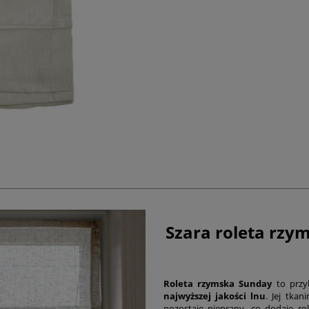
Szara roleta rzy
Roleta rzymska Sunday
to przy
najwyższej jakości lnu
. Jej tka
pozostaje nieprany, co dodaje r