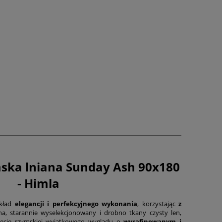
mska lniana Sunday Ash 90x180
- Himla
kład
elegancji i perfekcyjnego wykonania
, korzystając
z
nina, starannie wyselekcjonowany i drobno tkany czysty len,
olecie rzymskiej wyjątkowego wyglądu o
wyrafinowanym i