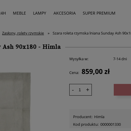
24H
MEBLE
LAMPY
AKCESORIA
SUPER PREMIUM
Zasłony, rolety rzymskie
»
Szara roleta rzymska lniana Sunday Ash 90x1
y Ash 90x180 - Himla
Wysyłka w:
7-14 dni
859,00 zł
Cena:
-
+
Producent:
Himla
Kod produktu:
0000001330