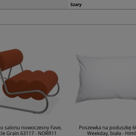
Szary
ewka na poduszkę 60x90,
Duża szara poduszka deko
eekday, biała - Himla
50x50 Sunshine z lnu H