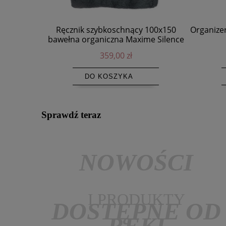
Ręcznik szybkoschnący 100x150
Organizer
bawełna organiczna Maxime Silence
GOTS i OEKO-TEX - Himla
359,00 zł
DO KOSZYKA
Sprawdź teraz
NOWOŚCI
I PRODUKTY
DOSTĘPNE OD
RĘKI