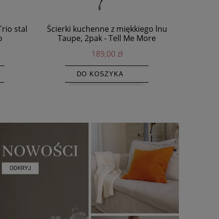
rio stal
Ścierki kuchenne z miękkiego lnu
Chochla Ev
o
Taupe, 2pak - Tell Me More
189,00 zł
DO KOSZYKA