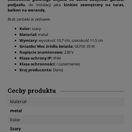
podjazdu
, do instalacji jako
kinkiet zewnętrzny na
taras,
balkon na werandę.
Brak żarówki w zestawie.
Kolor:
szary
Materiał:
metal
Wymiary:
wysokość 10,7 cm, szerokość 11,5 cm
Gniazdo/ Moc źródła światła:
GU10/ 35 W
Napięcie znamionowe:
230 V
Klasa ochrony IP:
IP44
Klasa ochronności:
I (uziemienie)
Kraj producenta:
Dania
Cechy produktu
Materiał
metal
Kolor
Szary