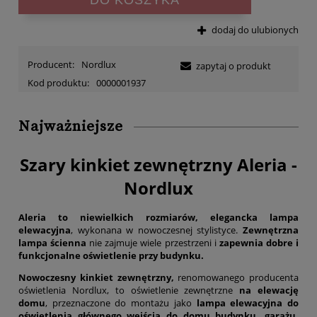
dodaj do ulubionych
Producent:
Nordlux
zapytaj o produkt
Kod produktu:
0000001937
Najważniejsze
Szary kinkiet zewnętrzny Aleria -
Nordlux
Aleria to niewielkich rozmiarów, elegancka lampa
elewacyjna
, wykonana w nowoczesnej stylistyce.
Zewnętrzna
lampa ścienna
nie zajmuje wiele przestrzeni i
z
apewnia dobre i
funkcjonalne oświetlenie przy budynku
.
Nowoczesny kinkiet zewnętrzny,
renomowanego producenta
oświetlenia Nordlux, to oświetlenie zewnętrzne
na elewację
domu
, przeznaczone do montażu jako
lampa elewacyjna
do
oświetlenia głównego wejścia do domu budynku, garażu,