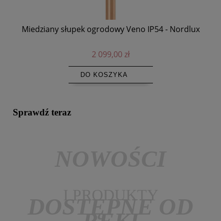
Miedziany słupek ogrodowy Veno IP54 - Nordlux
La
2 099,00 zł
DO KOSZYKA
Sprawdź teraz
NOWOŚCI
I PRODUKTY
DOSTĘPNE OD
RĘKI