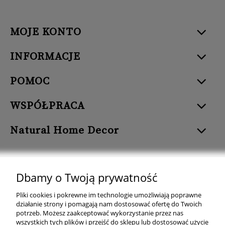
MOJE KONTO
INFORMACJE
POMOC
WSPÓŁPRACA
Natural Home Decor
Dbamy o Twoją prywatność
Natural Home Decor | E-mail: sklep at naturalhomedecor.pl | Tel.:
Pliki cookies i pokrewne im technologie umożliwiają poprawne
507 707 299
| NIP: 7971800592 | REGON: 381429127
działanie strony i pomagają nam dostosować ofertę do Twoich
potrzeb. Możesz zaakceptować wykorzystanie przez nas
Copyright © 2026 - Naturalhomedecor.pl
wszystkich tych plików i przejść do sklepu lub dostosować użycie