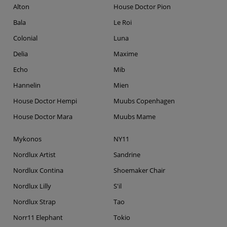
Alton
House Doctor Pion
Bala
Le Roi
Colonial
Luna
Delia
Maxime
Echo
Mib
Hannelin
Mien
House Doctor Hempi
Muubs Copenhagen
House Doctor Mara
Muubs Mame
Mykonos
NY11
Nordlux Artist
Sandrine
Nordlux Contina
Shoemaker Chair
Nordlux Lilly
S'il
Nordlux Strap
Tao
Norr11 Elephant
Tokio