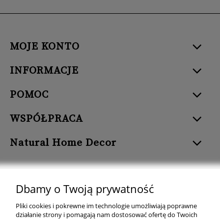
MOJE KONTO
INFORMACJE
POMOC
WSPÓŁPRACA
Natural Home Decor
Dbamy o Twoją prywatność
Natural Home Decor | E-mail: sklep at naturalhomedecor.pl | Tel.:
Pliki cookies i pokrewne im technologie umożliwiają poprawne
507 707 299
| NIP: 7971800592 | REGON: 381429127
działanie strony i pomagają nam dostosować ofertę do Twoich