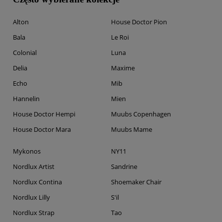
Alton
House Doctor Pion
Bala
Le Roi
Colonial
Luna
Delia
Maxime
Echo
Mib
Hannelin
Mien
House Doctor Hempi
Muubs Copenhagen
House Doctor Mara
Muubs Mame
Mykonos
NY11
Nordlux Artist
Sandrine
Nordlux Contina
Shoemaker Chair
Nordlux Lilly
S'il
Nordlux Strap
Tao