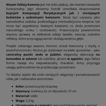
Wazon falisty Komnio
jest nie tylko piękny, ale również niezwykle
funkcjonalny. Jego obszerny kształt umożliwia eksponowanie
bujnych kompozycji florystycznych jak i mniejszych
bukietów z subtelnymi kwiatami
. Może być używany jako
samodzielna ozdoba, podkreślająca minimalistyczne wnętrze, lub
może być wypełniony świeżymi kwiatami, co doda przestrzeni
naturalnego uroku i osobowości. Przezroczysta powierzchnia
wazonu sprawia, że delikatnie odbija światło, tworząc subtelne
refleksy, które przyciągają wzrok i dodają wnętrzu głębi.
Projekt szklanego wazonu Komnio został stworzony z myślą o
wszechstronności. Można go stylizować na wiele sposobów – jako
centralny punkt stołu w jadalni
, elegancką dekorację
na
komodzie w salonie
lub subtelny akcent
w sypialni.
Jego falista
forma nadaje mu niepowtarzalny charakter, który przyciąga
uwagę, jednocześnie nie przytłaczając przestrzeni.
To idealny wybór dla osób ceniących elegancję i ponadczasowość
szkła, jak i niebanalne wzornictwo.
Kolor:
przezroczysty brązowy
Wymiary:
średnica 22 cm Wysokość: 27 cm
Materiał:
szkło
Waga:
2,3 kg
Utrzymanie w czystości:
myć pod bieżącą wodą, wytrzeć