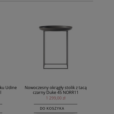
z tacą
Nowoczesny okrągły stolik kawowy
11
taca czarny Duke 70 z regulowaną
wysokością NORR11
1 655,00 zł
DO KOSZYKA