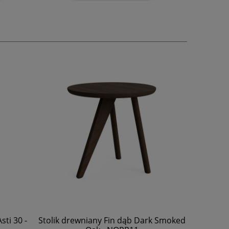
ti 30 -
Stolik drewniany Fin dąb Dark Smoked
Fotel sk