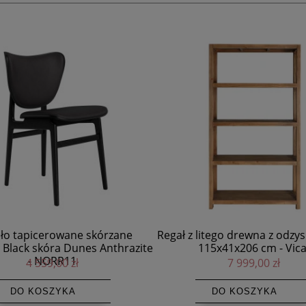
litego drewna z odzysku Udine
Nowoczesny okrągły stolik 
115x41x206 cm - Vical
czarny Duke 45 NORR
7 999,00 zł
1 299,00 zł
DO KOSZYKA
DO KOSZYKA