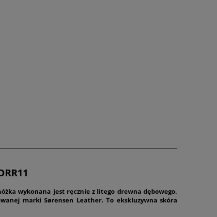
ORR11
żka wykonana jest ręcznie z litego drewna dębowego,
mowanej marki
Sørensen Leather
. To ekskluzywna skóra