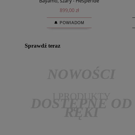
Bayamo, szary - Hesperide
899,00 zł
🔔 POWIADOM
Sprawdź teraz
NOWOŚCI
I PRODUKTY
DOSTĘPNE OD
RĘKI