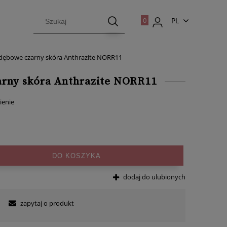
PL
EN
 dębowe czarny skóra Anthrazite NORR11
arny skóra Anthrazite NORR11
ienie
DO KOSZYKA
dodaj do ulubionych
zapytaj o produkt