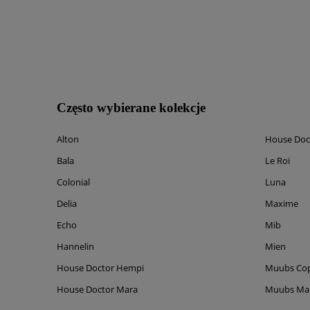
Często wybierane kolekcje
Alton
House Doc
Bala
Le Roi
Colonial
Luna
Delia
Maxime
Echo
Mib
Hannelin
Mien
House Doctor Hempi
Muubs Co
House Doctor Mara
Muubs M