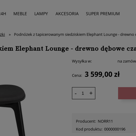
24H
MEBLE
LAMPY
AKCESORIA
SUPER PREMIUM
żki
»
Podnóżek z tapicerowanym siedziskiem Elephant Lounge - drewno
kiem Elephant Lounge - drewno dębowe cz
Wysyłka w:
na zamów
3 599,00 zł
Cena:
-
+
Producent:
NORR11
Kod produktu:
0000000196