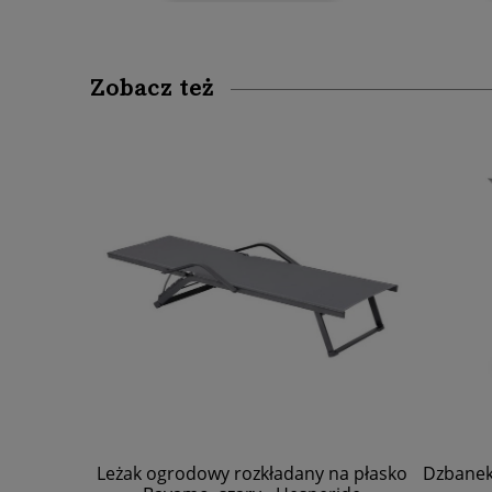
Zobacz też
Leżak ogrodowy rozkładany na płasko
Dzbanek