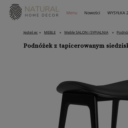
Menu
Nowości
WYSYŁKA 
Jesteś w:
»
MEBLE
»
Meble SALON i SYPIALNIA
»
Podnó
Podnóżek z tapicerowanym siedzis