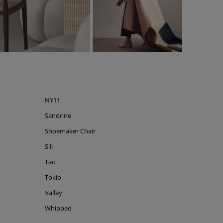
NY11
Sandrine
Shoemaker Chair
S'il
Tao
Tokio
Valley
Whipped