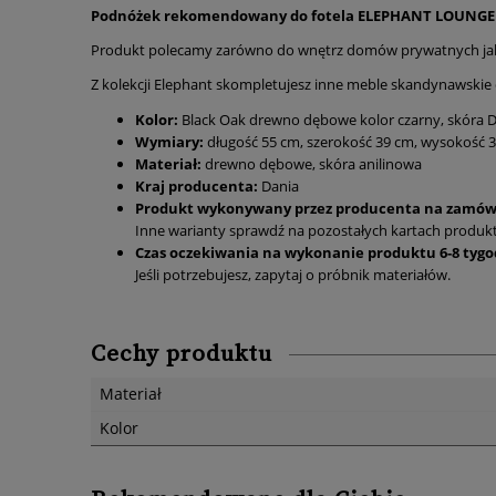
Podnóżek rekomendowany do fotela ELEPHANT LOUNGE 
Produkt polecamy zarówno do wnętrz domów prywatnych jak i p
Z kolekcji Elephant skompletujesz inne meble skandynawskie d
Kolor:
Black Oak drewno dębowe kolor czarny, skóra D
Wymiary:
długość 55 cm, szerokość 39 cm, wysokość 
Materiał:
drewno dębowe, skóra anilinowa
Kraj producenta:
Dania
Produkt wykonywany przez producenta na zamów
Inne warianty sprawdź na pozostałych kartach produkt
Czas oczekiwania na wykonanie produktu 6-8 tygo
Jeśli potrzebujesz, zapytaj o próbnik materiałów.
Cechy produktu
Materiał
Kolor