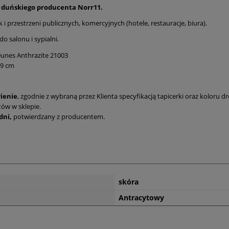
duńskiego producenta Norr11.
rzestrzeni publicznych, komercyjnych (hotele, restauracje, biura).
o salonu i sypialni.
unes Anthrazite 21003
39 cm
ienie
, zgodnie z wybraną przez Klienta specyfikacją tapicerki oraz koloru d
ów w sklepie.
dni,
potwierdzany z producentem.
skóra
Antracytowy