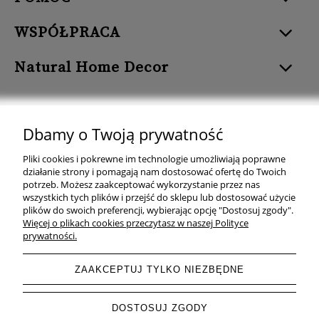
WSPÓŁPRACA
Natural Home Decor
Dbamy o Twoją prywatność
Natural Home Decor | E-mail: sklep at naturalhomedecor.pl | Tel.:
Pliki cookies i pokrewne im technologie umożliwiają poprawne
507 707 299
| NIP: 7971800592 | REGON: 381429127
działanie strony i pomagają nam dostosować ofertę do Twoich
potrzeb. Możesz zaakceptować wykorzystanie przez nas
Copyright © 2026 - Naturalhomedecor.pl
wszystkich tych plików i przejść do sklepu lub dostosować użycie
plików do swoich preferencji, wybierając opcję "Dostosuj zgody".
Więcej o plikach cookies przeczytasz w naszej Polityce
prywatności.
pokaż pełną wersję strony
ZAAKCEPTUJ TYLKO NIEZBĘDNE
Sklep internetowy Shoper.pl
DOSTOSUJ ZGODY