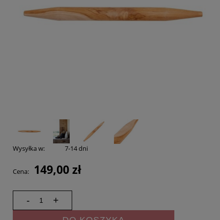
Wysyłka w:
7-14 dni
149,00 zł
Cena:
-
+
DO KOSZYKA