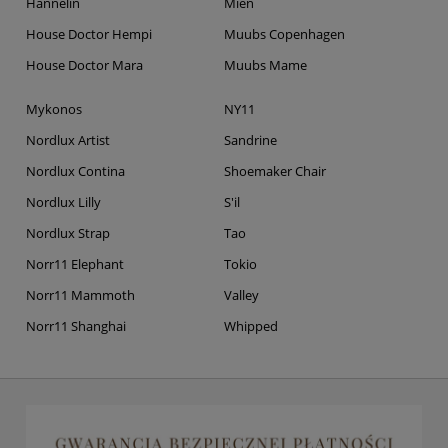
Hannelin
Mien
House Doctor Hempi
Muubs Copenhagen
House Doctor Mara
Muubs Mame
Mykonos
NY11
Nordlux Artist
Sandrine
Nordlux Contina
Shoemaker Chair
Nordlux Lilly
S'il
Nordlux Strap
Tao
Norr11 Elephant
Tokio
Norr11 Mammoth
Valley
Norr11 Shanghai
Whipped