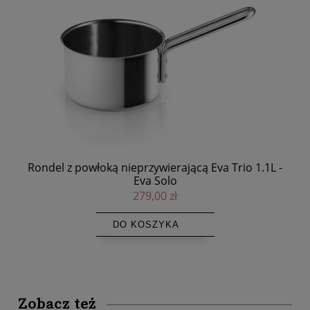
 -
Forma silikonowa do pralin 3D Winterball Ø2,7 cm -
Silikomart
55,00 zł
DO KOSZYKA
Zobacz też