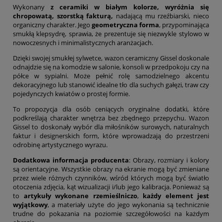
Wykonany
z ceramiki w białym kolorze, wyróżnia się
chropowatą, szorstką fakturą,
nadającą mu rzeźbiarski, nieco
organiczny charakter. Jego
geometryczna forma
, przypominająca
smukłą klepsydrę, sprawia, że prezentuje się niezwykle stylowo w
nowoczesnych i minimalistycznych aranżacjach.
Dzięki swojej smukłej sylwetce, wazon ceramiczny Gissel doskonale
odnajdzie się na komodzie w salonie, konsoli w przedpokoju czy na
półce w sypialni. Może pełnić rolę samodzielnego akcentu
dekoracyjnego lub stanowić idealne tło dla suchych gałęzi, traw czy
pojedynczych kwiatów o prostej formie.
To propozycja dla osób ceniących oryginalne dodatki, które
podkreślają charakter wnętrza bez zbędnego przepychu. Wazon
Gissel to doskonały wybór dla miłośników surowych, naturalnych
faktur i designerskich form, które wprowadzają do przestrzeni
odrobinę artystycznego wyrazu.
Dodatkowa informacja producenta
: Obrazy, rozmiary i kolory
są orientacyjne. Wszystkie obrazy na ekranie mogą być zmieniane
przez wiele różnych czynników, wśród których mogą być światło
otoczenia zdjęcia, kąt wizualizacji i/lub jego kalibracja. Ponieważ są
to
artykuły wykonane rzemieślniczo
,
każdy element jest
wyjątkowy
, a materiały użyte do jego wykonania są technicznie
trudne do pokazania na poziomie szczegółowości na każdym