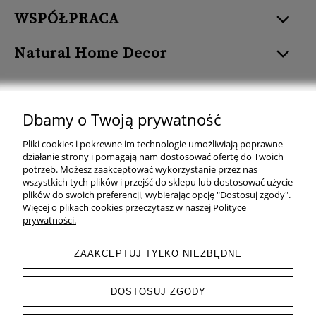
WSPÓŁPRACA
Natural Home Decor
Dbamy o Twoją prywatność
Natural Home Decor | E-mail: sklep at naturalhomedecor.pl | Tel.:
Pliki cookies i pokrewne im technologie umożliwiają poprawne
507 707 299
| NIP: 7971800592 | REGON: 381429127
działanie strony i pomagają nam dostosować ofertę do Twoich
potrzeb. Możesz zaakceptować wykorzystanie przez nas
Copyright © 2026 - Naturalhomedecor.pl
wszystkich tych plików i przejść do sklepu lub dostosować użycie
plików do swoich preferencji, wybierając opcję "Dostosuj zgody".
Więcej o plikach cookies przeczytasz w naszej Polityce
prywatności.
pokaż pełną wersję strony
ZAAKCEPTUJ TYLKO NIEZBĘDNE
Sklep internetowy Shoper.pl
DOSTOSUJ ZGODY