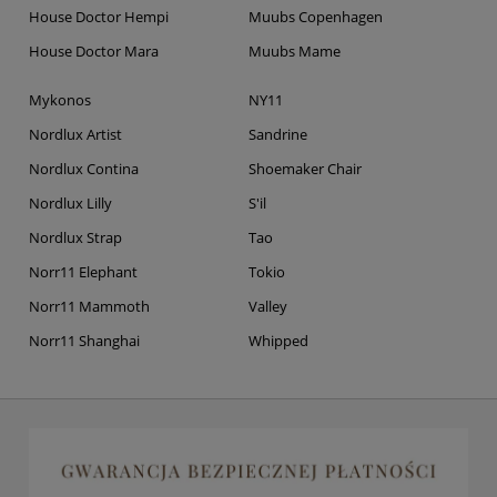
House Doctor Hempi
Muubs Copenhagen
House Doctor Mara
Muubs Mame
Mykonos
NY11
Nordlux Artist
Sandrine
Nordlux Contina
Shoemaker Chair
Nordlux Lilly
S'il
Nordlux Strap
Tao
Norr11 Elephant
Tokio
Norr11 Mammoth
Valley
Norr11 Shanghai
Whipped