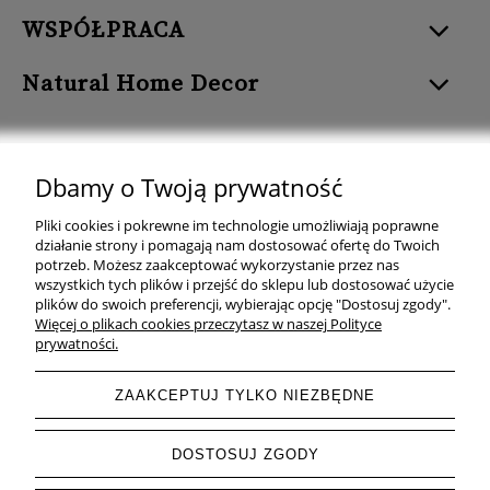
WSPÓŁPRACA
Natural Home Decor
Dbamy o Twoją prywatność
Natural Home Decor | E-mail: sklep at naturalhomedecor.pl | Tel.:
Pliki cookies i pokrewne im technologie umożliwiają poprawne
507 707 299
| NIP: 7971800592 | REGON: 381429127
działanie strony i pomagają nam dostosować ofertę do Twoich
potrzeb. Możesz zaakceptować wykorzystanie przez nas
Copyright © 2026 - Naturalhomedecor.pl
wszystkich tych plików i przejść do sklepu lub dostosować użycie
plików do swoich preferencji, wybierając opcję "Dostosuj zgody".
Więcej o plikach cookies przeczytasz w naszej Polityce
prywatności.
pokaż pełną wersję strony
ZAAKCEPTUJ TYLKO NIEZBĘDNE
Sklep internetowy Shoper.pl
DOSTOSUJ ZGODY