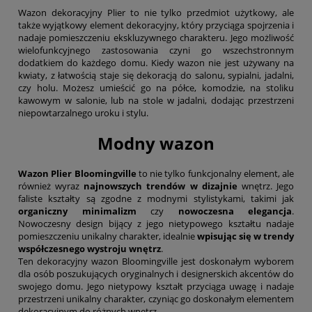
Wazon dekoracyjny Plier to nie tylko przedmiot użytkowy, ale
także wyjątkowy element dekoracyjny, który przyciąga spojrzenia i
nadaje pomieszczeniu ekskluzywnego charakteru. Jego możliwość
wielofunkcyjnego zastosowania czyni go wszechstronnym
dodatkiem do każdego domu. Kiedy wazon nie jest używany na
kwiaty, z łatwością staje się dekoracją do salonu, sypialni, jadalni,
czy holu. Możesz umieścić go na półce, komodzie, na stoliku
kawowym w salonie, lub na stole w jadalni, dodając przestrzeni
niepowtarzalnego uroku i stylu.
Modny wazon
Wazon Plier Bloomingville
to nie tylko funkcjonalny element, ale
również wyraz
najnowszych trendów w dizajnie
wnętrz. Jego
faliste kształty są zgodne z modnymi stylistykami, takimi jak
organiczny minimalizm
czy
nowoczesna elegancja
.
Nowoczesny design bijący z jego nietypowego kształtu nadaje
pomieszczeniu unikalny charakter, idealnie
wpisując się w trendy
współczesnego wystroju wnętrz
.
Ten dekoracyjny wazon Bloomingville jest doskonałym wyborem
dla osób poszukujących oryginalnych i designerskich akcentów do
swojego domu. Jego nietypowy kształt przyciąga uwagę i nadaje
przestrzeni unikalny charakter, czyniąc go doskonałym elementem
dekoracyjnym do różnych wnętrz.