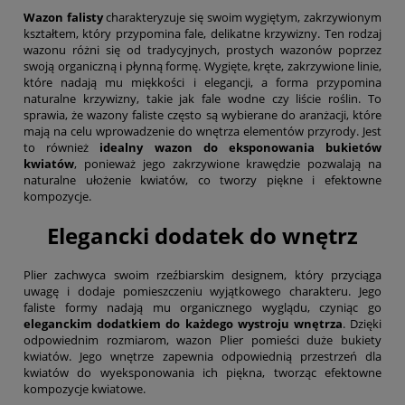
Wazon falisty
charakteryzuje się swoim wygiętym, zakrzywionym
kształtem, który przypomina fale, delikatne krzywizny. Ten rodzaj
wazonu różni się od tradycyjnych, prostych wazonów poprzez
swoją organiczną i płynną formę. Wygięte, kręte, zakrzywione linie,
które nadają mu miękkości i elegancji, a forma przypomina
naturalne krzywizny, takie jak fale wodne czy liście roślin. To
sprawia, że wazony faliste często są wybierane do aranżacji, które
mają na celu wprowadzenie do wnętrza elementów przyrody. Jest
to również
idealny wazon do eksponowania bukietów
kwiatów
, ponieważ jego zakrzywione krawędzie pozwalają na
naturalne ułożenie kwiatów, co tworzy piękne i efektowne
kompozycje.
Elegancki dodatek do wnętrz
Plier zachwyca swoim rzeźbiarskim designem, który przyciąga
uwagę i dodaje pomieszczeniu wyjątkowego charakteru. Jego
faliste formy nadają mu organicznego wyglądu, czyniąc go
eleganckim dodatkiem do każdego wystroju wnętrza
. Dzięki
odpowiednim rozmiarom, wazon Plier pomieści duże bukiety
kwiatów. Jego wnętrze zapewnia odpowiednią przestrzeń dla
kwiatów do wyeksponowania ich piękna, tworząc efektowne
kompozycje kwiatowe.