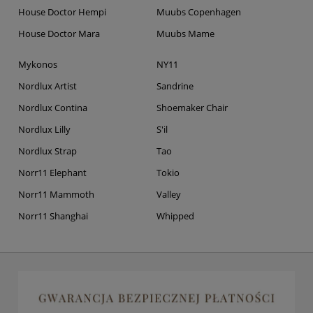
House Doctor Hempi
Muubs Copenhagen
House Doctor Mara
Muubs Mame
Mykonos
NY11
Nordlux Artist
Sandrine
Nordlux Contina
Shoemaker Chair
Nordlux Lilly
S'il
Nordlux Strap
Tao
Norr11 Elephant
Tokio
Norr11 Mammoth
Valley
Norr11 Shanghai
Whipped