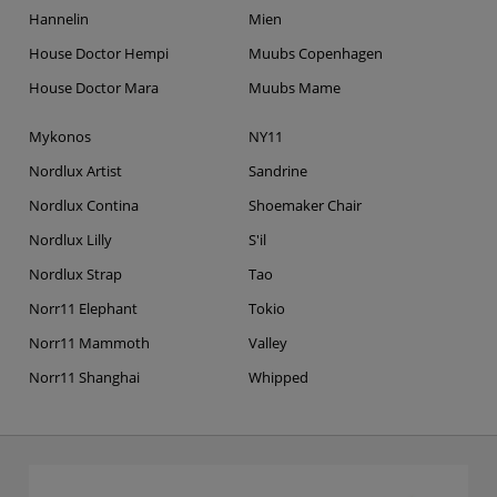
Hannelin
Mien
House Doctor Hempi
Muubs Copenhagen
House Doctor Mara
Muubs Mame
Mykonos
NY11
Nordlux Artist
Sandrine
Nordlux Contina
Shoemaker Chair
Nordlux Lilly
S'il
Nordlux Strap
Tao
Norr11 Elephant
Tokio
Norr11 Mammoth
Valley
Norr11 Shanghai
Whipped