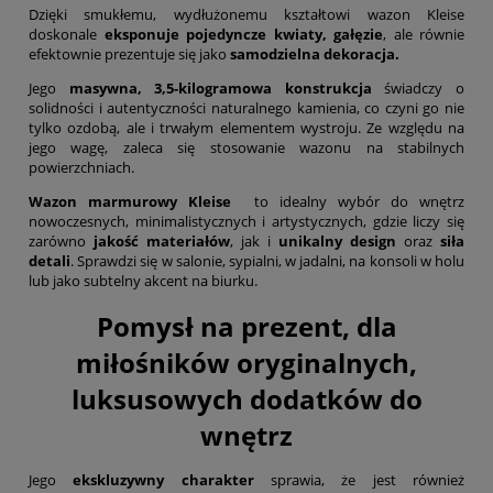
Dzięki smukłemu, wydłużonemu kształtowi wazon Kleise
doskonale
eksponuje pojedyncze kwiaty, gałęzie
, ale równie
efektownie prezentuje się jako
samodzielna dekoracja.
Jego
masywna, 3,5-kilogramowa konstrukcja
świadczy o
solidności i autentyczności naturalnego kamienia, co czyni go nie
tylko ozdobą, ale i trwałym elementem wystroju. Ze względu na
jego wagę, zaleca się stosowanie wazonu na stabilnych
powierzchniach.
Wazon marmurowy Kleise
to idealny wybór do wnętrz
nowoczesnych, minimalistycznych i artystycznych, gdzie liczy się
zarówno
jakość materiałów
, jak i
unikalny design
oraz
siła
detali
. Sprawdzi się w salonie, sypialni, w jadalni, na konsoli w holu
lub jako subtelny akcent na biurku.
Pomysł na prezent, dla
miłośników oryginalnych,
luksusowych dodatków do
wnętrz
Jego
ekskluzywny charakter
sprawia, że jest również