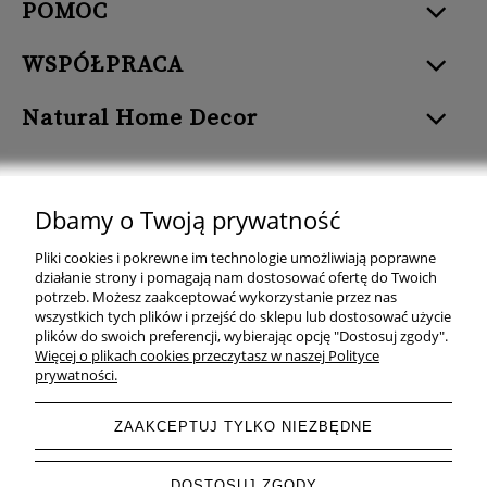
POMOC
WSPÓŁPRACA
Natural Home Decor
Dbamy o Twoją prywatność
Natural Home Decor | E-mail: sklep at naturalhomedecor.pl | Tel.:
Pliki cookies i pokrewne im technologie umożliwiają poprawne
507 707 299
| NIP: 7971800592 | REGON: 381429127
działanie strony i pomagają nam dostosować ofertę do Twoich
potrzeb. Możesz zaakceptować wykorzystanie przez nas
Copyright © 2026 - Naturalhomedecor.pl
wszystkich tych plików i przejść do sklepu lub dostosować użycie
plików do swoich preferencji, wybierając opcję "Dostosuj zgody".
Więcej o plikach cookies przeczytasz w naszej Polityce
prywatności.
pokaż pełną wersję strony
ZAAKCEPTUJ TYLKO NIEZBĘDNE
Sklep internetowy Shoper.pl
DOSTOSUJ ZGODY