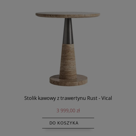
ym
Stolik kawowy z trawertynu Rust - Vical
Umy
3 999,00 zł
DO KOSZYKA