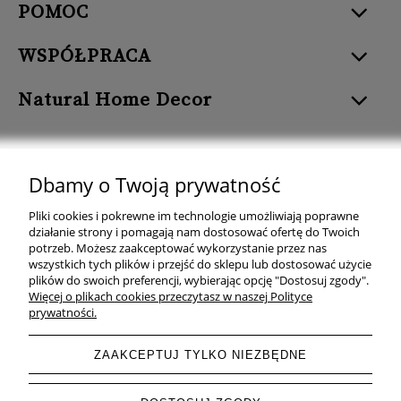
POMOC
WSPÓŁPRACA
Natural Home Decor
Dbamy o Twoją prywatność
Natural Home Decor | E-mail: sklep at naturalhomedecor.pl | Tel.:
Pliki cookies i pokrewne im technologie umożliwiają poprawne
507 707 299
| NIP: 7971800592 | REGON: 381429127
działanie strony i pomagają nam dostosować ofertę do Twoich
potrzeb. Możesz zaakceptować wykorzystanie przez nas
Copyright © 2026 - Naturalhomedecor.pl
wszystkich tych plików i przejść do sklepu lub dostosować użycie
plików do swoich preferencji, wybierając opcję "Dostosuj zgody".
Więcej o plikach cookies przeczytasz w naszej Polityce
prywatności.
pokaż pełną wersję strony
ZAAKCEPTUJ TYLKO NIEZBĘDNE
Sklep internetowy Shoper.pl