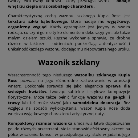
tworzy efektowny kontrast, który przyciąga wzrok i
dodaje
wnętrzu ciepła oraz osobistego charakteru
.
Charakterystyczną cechą wazonu szklanego Kupla Rose jest
tekstura szkła bąbelkowego
, która nadaje mu
wyjątkowy,
organiczny wygląd
. Każdy egzemplarz jest jedyny w swoim
rodzaju, co czyni go nie tylko elementem dekoracyjnym, ale także
małym dziełem sztuki. Ręczne wykonanie sprawia, że drobne
różnice w fakturze i odcieniach podkreślają autentyczność i
unikalność każdego wazonu, dodając mu niepowtarzalnego uroku.
Wazonik szklany
Wszechstronność tego niedużego
wazoniku szklanego Kupla
Rose
pozwala na jego różnorodne zastosowanie w aranżacji
wnętrz. Doskonale sprawdzi się jako elegancka
oprawa dla
świeżych kwiatów
, tworząc subtelne i stylowe kompozycje
florystyczne. Może także pełnić funkcję
wazonu na gałązki i
trawy
lub też może służyć jako
samodzielna dekoracja
. Bez
względu na sposób wykorzystania, wazon Kupla Rose doda
wnętrzu wyjątkowego charakteru i artystycznej nuty.
Kompaktowy rozmiar wazonika
umożliwia łatwe dopasowanie
go do różnych przestrzeni. Może stanowić efektowny akcent na
półce w salonie, konsoli w przedpokoju czy stole w jadalni. Jego