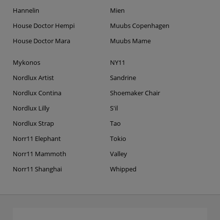
Hannelin
Mien
House Doctor Hempi
Muubs Copenhagen
House Doctor Mara
Muubs Mame
Mykonos
NY11
Nordlux Artist
Sandrine
Nordlux Contina
Shoemaker Chair
Nordlux Lilly
S'il
Nordlux Strap
Tao
Norr11 Elephant
Tokio
Norr11 Mammoth
Valley
Norr11 Shanghai
Whipped