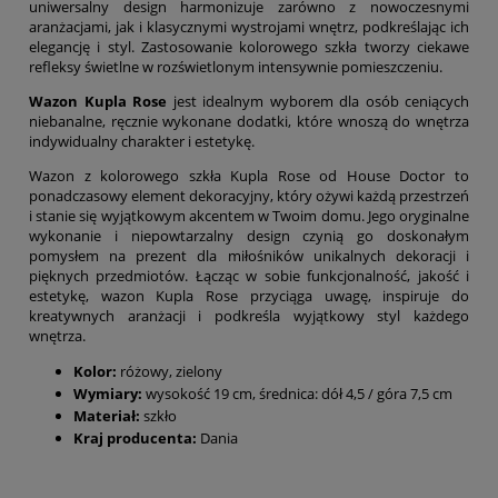
uniwersalny design harmonizuje zarówno z nowoczesnymi
aranżacjami, jak i klasycznymi wystrojami wnętrz, podkreślając ich
elegancję i styl. Zastosowanie kolorowego szkła tworzy ciekawe
refleksy świetlne w rozświetlonym intensywnie pomieszczeniu.
Wazon Kupla Rose
jest idealnym wyborem dla osób ceniących
niebanalne, ręcznie wykonane dodatki, które wnoszą do wnętrza
indywidualny charakter i estetykę.
Wazon z kolorowego szkła Kupla Rose od House Doctor to
ponadczasowy element dekoracyjny, który ożywi każdą przestrzeń
i stanie się wyjątkowym akcentem w Twoim domu. Jego oryginalne
wykonanie i niepowtarzalny design czynią go doskonałym
pomysłem na prezent dla miłośników unikalnych dekoracji i
pięknych przedmiotów. Łącząc w sobie funkcjonalność, jakość i
estetykę, wazon Kupla Rose przyciąga uwagę, inspiruje do
kreatywnych aranżacji i podkreśla wyjątkowy styl każdego
wnętrza.
Kolor:
różowy, zielony
Wymiary:
wysokość 19 cm, średnica: dół 4,5 / góra 7,5 cm
Materiał:
szkło
Kraj producenta:
Dania