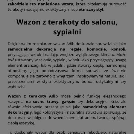
rękodzielniczo naniesione wzory
, które przełamują surowość
terakoty i nadają mu eklektyczny, nieco
etniczny styl
.
Wazon z terakoty do salonu,
sypialni
Dzięki swoim rozmiarom wazon Adib doskonale sprawdzi się jako
samodzielna dekoracja na regale, komodzie, konsoli
,
przyciągając wzrok i nadając wnętrzu wyjątkowego klimatu. Może
być ustawiony w salonie, sypialni, w holu jako przyciągający uwagę
element aranżacji lub w jadalni, gdzie stworzy ciepłą, harmonijną
atmosferę. Jego ponadczasowa forma sprawia, że świetnie
komponuje się zarówno z wnętrzami inspirowanymi naturą, jak i
przestrzeniami w stylu eklektycznym, boho, rustykalnymi czy
wabi-sabi.
Wazon z terakoty Adib
może pełnić funkcję eleganckiego
naczynia
na suche trawy, gałęzie
czy dekoracyjne liście, ale
równie efektownie prezentuje się jako
samodzielny element
dekoracyjny
. Jego kolorystyka i naturalna struktura sprawiają, że
doskonale współgra z drewnem, lnem i rattanem, tworząc spójną i
ciepłą estetykę.
To doskonały wybór dla osób ceniących rękodzieło, naturalne