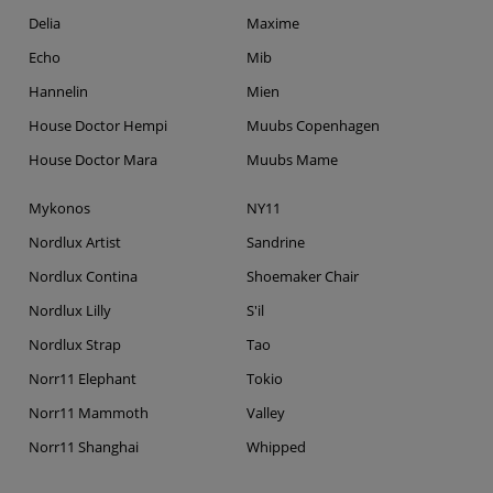
Delia
Maxime
Echo
Mib
Hannelin
Mien
House Doctor Hempi
Muubs Copenhagen
House Doctor Mara
Muubs Mame
Mykonos
NY11
Nordlux Artist
Sandrine
Nordlux Contina
Shoemaker Chair
Nordlux Lilly
S'il
Nordlux Strap
Tao
Norr11 Elephant
Tokio
Norr11 Mammoth
Valley
Norr11 Shanghai
Whipped