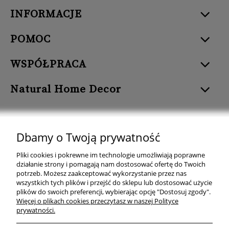
INFORMACJE
POMOC
WSPÓŁPRACA
Natural Home Decor
Dbamy o Twoją prywatność
Natural Home Decor | E-mail: sklep at naturalhomedecor.pl | Tel.:
Pliki cookies i pokrewne im technologie umożliwiają poprawne
507 707 299
| NIP: 7971800592 | REGON: 381429127
działanie strony i pomagają nam dostosować ofertę do Twoich
potrzeb. Możesz zaakceptować wykorzystanie przez nas
Copyright © 2026 - Naturalhomedecor.pl
wszystkich tych plików i przejść do sklepu lub dostosować użycie
plików do swoich preferencji, wybierając opcję "Dostosuj zgody".
Więcej o plikach cookies przeczytasz w naszej Polityce
prywatności.
pokaż pełną wersję strony