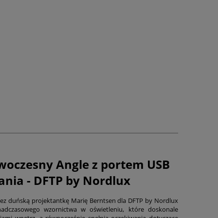
owoczesny Angle z portem USB
ania - DFTP by Nordlux
ez duńską projektantkę Marię Berntsen dla DFTP by Nordlux
adczasowego wzornictwa w oświetleniu, które doskonale
ami wnętrz, a równocześnie spełnia oczekiwania dotyczące