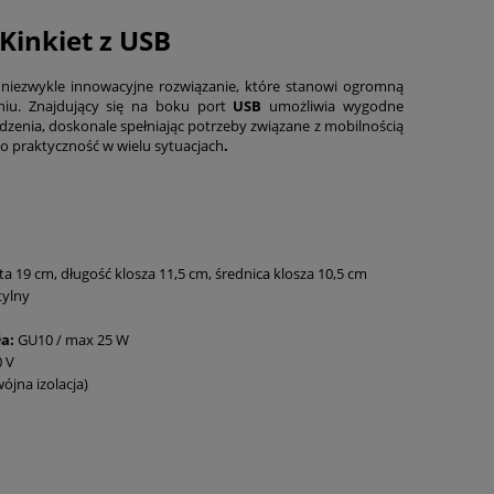
Kinkiet z USB
niezwykle innowacyjne rozwiązanie, które stanowi ogromną
iu. Znajdujący się na boku port
USB
umożliwia wygodne
dzenia, doskonale spełniając potrzeby związane z mobilnością
o praktyczność w wielu sytuacjach
.
 19 cm, długość klosza 11,5 cm, średnica klosza 10,5 cm
tylny
ła:
GU10 / max 25 W
 V
ójna izolacja)