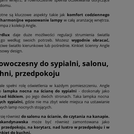
 domu.
otne są kluczowe aspekty takie jak
komfort codziennego
z
harmonijne wpasowanie lampy
w całą aranżację wnętrza.
mpa z kolekcji Angle.
rdlux
daje duże możliwości regulacji strumienia światła
c go według swoich potrzeb. Możesz
wygodnie obracać,
iwe światło kierunkowe lub pośrednie. Kinkiet ścienny Angle
sowy design.
owoczesny do sypialni, salonu,
hni, przedpokoju
le spełni rolę oświetlenia w każdym pomieszczeniu. Angle
ko
lampka nocna na ścianę do sypialni
- doskonały jako
ad łóżkiem
, po jego dwóch stronach. Taka lampka nocna
ch sypialni,
gdzie nie ma zbyt wiele miejsca na ustawianie
wych lamp nocnych stojących.
 się również
do salonu na ścianie, do czytania na kanapie.
skandynawska
może być również zamontowana jako
 przedpokoju, na korytarz, nad lustro w przedpokoju i w
nkiet do kuchni.