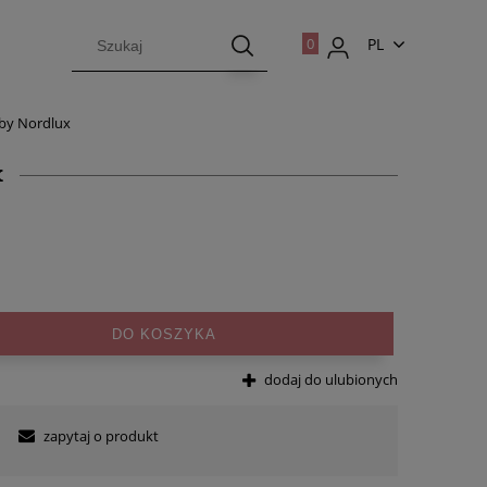
PL
EN
 by Nordlux
x
DO KOSZYKA
dodaj do ulubionych
zapytaj o produkt