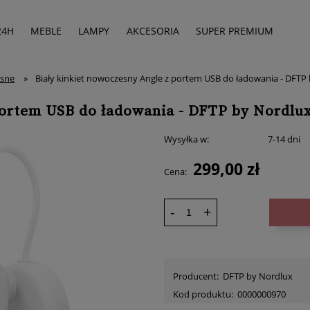
24H
MEBLE
LAMPY
AKCESORIA
SUPER PREMIUM
esne
»
Biały kinkiet nowoczesny Angle z portem USB do ładowania - DFTP
portem USB do ładowania - DFTP by Nordlu
Wysyłka w:
7-14 dni
299,00 zł
Cena:
-
+
Producent:
DFTP by Nordlux
Kod produktu:
0000000970