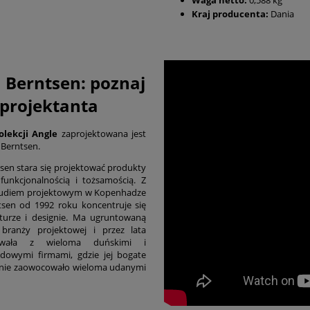
Waga netto:
0,588 kg
Kraj producenta:
Dania
 Berntsen: poznaj
projektanta
lekcji Angle
zaprojektowana jest
 Berntsen.
sen stara się projektować produkty
funkcjonalnością i tożsamością. Z
udiem projektowym w Kopenhadze
tsen od 1992 roku koncentruje się
kturze i designie. Ma ugruntowaną
branży projektowej i przez lata
cowała z wieloma duńskimi i
dowymi firmami, gdzie jej bogate
nie zaowocowało wieloma udanymi