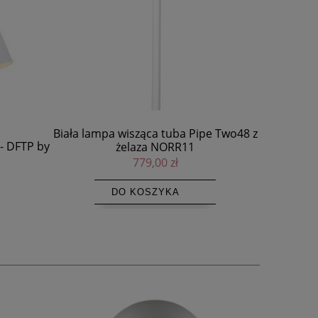
e Two48 z
Lampka bezprzewodowa Led, Ellen To-
Biała m
Go, niebieska - Nordlux
kubek sz
229,00 zł
DO KOSZYKA