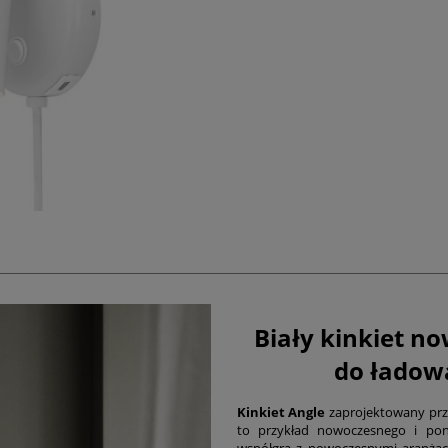
Biały kinkiet n
do ładow
Kinkiet Angle
zaprojektowany prz
to przykład nowoczesnego i pon
współgra z nowoczesnymi aranżacj