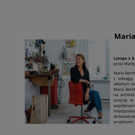
Maria
Lampa z ko
przez Marię
Maria Bernt
z odwagą, 
własnym st
Maria Bern
na archite
pozycję w 
współpra
międzynaro
doświadcze
projektami
.