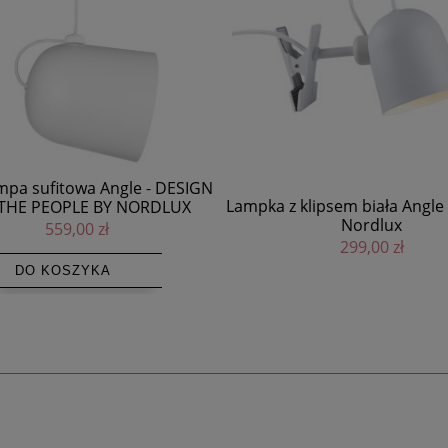
Biała lampa wisząca tuba Pip
klipsem biała Angle - DFTP by
żelaza NORR11
Nordlux
779,00 zł
299,00 zł
DO KOSZYKA