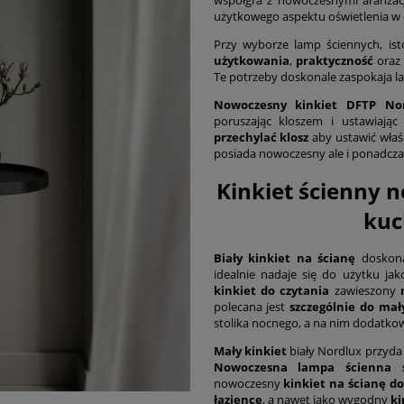
użytkowego aspektu oświetlenia w
Przy wyborze lamp ściennych, ist
użytkowania
,
praktyczność
ora
Te potrzeby doskonale zaspokaja la
Nowoczesny kinkiet DFTP No
poruszając kloszem i ustawiają
przechylać klosz
aby ustawić właśc
posiada nowoczesny ale i ponadcza
Kinkiet ścienny n
kuc
Biały kinkiet na ścianę
doskona
idealnie nadaje się do użytku ja
kinkiet do czytania
zawieszony
n
polecana jest
szczególnie do mały
stolika nocnego, a na nim dodatko
Mały kinkiet
biały Nordlux przyda
Nowoczesna lampa ścienna 
nowoczesny
kinkiet na ścianę do
łazience
, a nawet jako wygodny
ki