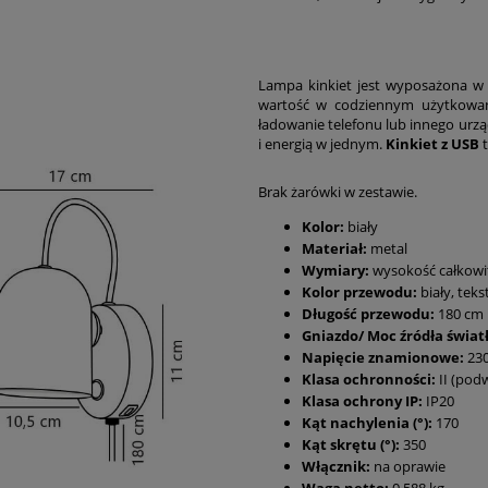
Lampa kinkiet jest wyposażona w 
wartość w codziennym użytkowan
ładowanie telefonu lub innego urzą
i energią w jednym.
Kinkiet z USB
t
Brak żarówki w zestawie.
Kolor:
biały
Materiał:
metal
Wymiary:
wysokość całkowita
Kolor przewodu:
biały, teks
Długość przewodu:
180 cm
Gniazdo/ Moc źródła świat
Napięcie znamionowe:
230
Klasa ochronności:
II (podw
Klasa ochrony IP:
IP20
Kąt nachylenia (°):
170
Kąt skrętu (°):
350
Włącznik:
na oprawie