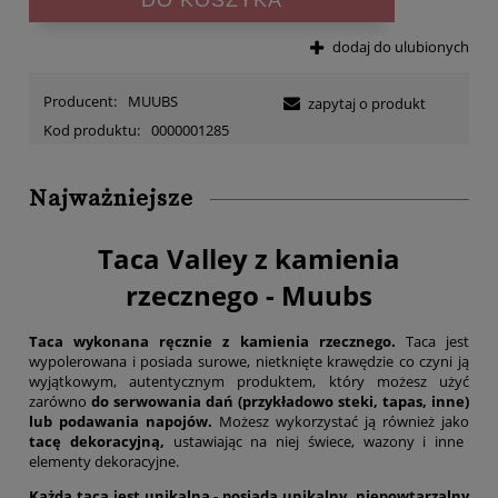
dodaj do ulubionych
Producent:
MUUBS
zapytaj o produkt
Kod produktu:
0000001285
Najważniejsze
Taca Valley z kamienia
rzecznego - Muubs
Taca wykonana ręcznie z kamienia rzecznego.
Taca jest
wypolerowana i posiada surowe, nietknięte krawędzie co czyni ją
wyjątkowym, autentycznym produktem, który możesz użyć
zarówno
do serwowania dań (przykładowo steki, tapas, inne)
lub podawania napojów.
Możesz wykorzystać ją również jako
tacę dekoracyjną,
ustawiając na niej świece, wazony i inne
elementy dekoracyjne.
Każda taca jest unikalna - posiada unikalny, niepowtarzalny