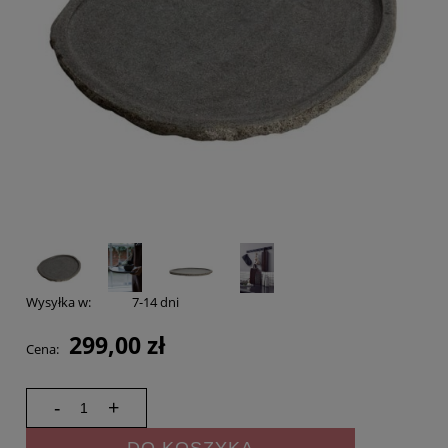
Wysyłka w:
7-14 dni
299,00 zł
Cena:
-
+
DO KOSZYKA