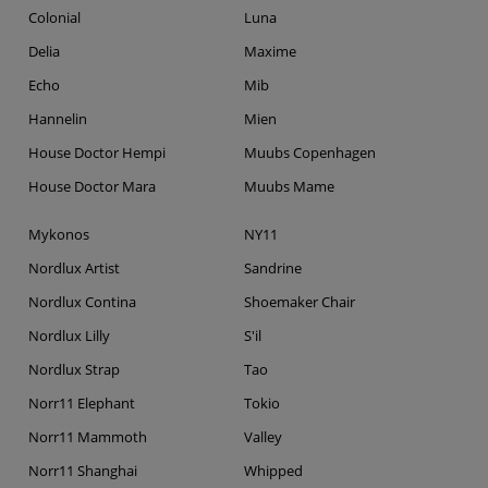
Colonial
Luna
Delia
Maxime
Echo
Mib
Hannelin
Mien
House Doctor Hempi
Muubs Copenhagen
House Doctor Mara
Muubs Mame
Mykonos
NY11
Nordlux Artist
Sandrine
Nordlux Contina
Shoemaker Chair
Nordlux Lilly
S'il
Nordlux Strap
Tao
Norr11 Elephant
Tokio
Norr11 Mammoth
Valley
Norr11 Shanghai
Whipped