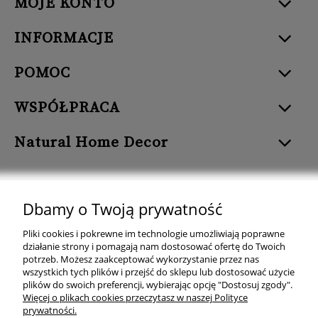
MOJE KONTO
INFORMACJE
POMOC
WSPÓŁPRACA
Natural Home Decor
Dbamy o Twoją prywatność
Natural Home Decor | E-mail: sklep at naturalhomedecor.pl | Tel.:
Pliki cookies i pokrewne im technologie umożliwiają poprawne
507 707 299
| NIP: 7971800592 | REGON: 381429127
działanie strony i pomagają nam dostosować ofertę do Twoich
potrzeb. Możesz zaakceptować wykorzystanie przez nas
Copyright © 2026 - Naturalhomedecor.pl
wszystkich tych plików i przejść do sklepu lub dostosować użycie
plików do swoich preferencji, wybierając opcję "Dostosuj zgody".
Więcej o plikach cookies przeczytasz w naszej Polityce
prywatności.