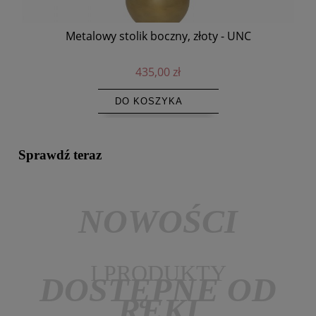
Metalowy stolik boczny, złoty - UNC
El
435,00 zł
DO KOSZYKA
Sprawdź teraz
NOWOŚCI
I PRODUKTY
DOSTĘPNE OD
RĘKI