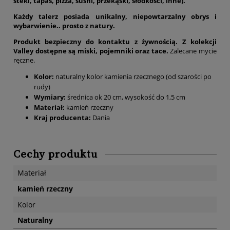
steki, tapas, pizza, sushi, przekąski, słodkości, inne).
Każdy talerz posiada unikalny, niepowtarzalny obrys i
wybarwienie.. prosto z natury.
Produkt bezpieczny do kontaktu z żywnością. Z kolekcji
Valley dostępne są miski, pojemniki oraz tace.
Zalecane mycie
ręczne.
Kolor:
naturalny kolor kamienia rzecznego (od szarości po
rudy)
Wymiary:
średnica ok 20 cm, wysokość do 1,5 cm
Materiał:
kamień rzeczny
Kraj producenta:
Dania
Cechy produktu
Materiał
kamień rzeczny
Kolor
Naturalny