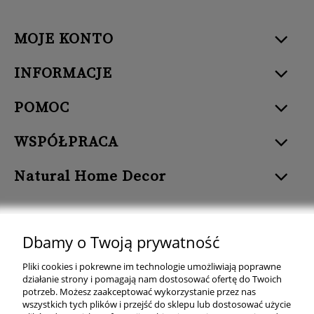
MOJE KONTO
INFORMACJE
POMOC
WSPÓŁPRACA
Natural Home Decor
Dbamy o Twoją prywatność
Natural Home Decor | E-mail: sklep at naturalhomedecor.pl | Tel.:
Pliki cookies i pokrewne im technologie umożliwiają poprawne
507 707 299
| NIP: 7971800592 | REGON: 381429127
działanie strony i pomagają nam dostosować ofertę do Twoich
potrzeb. Możesz zaakceptować wykorzystanie przez nas
Copyright © 2026 - Naturalhomedecor.pl
wszystkich tych plików i przejść do sklepu lub dostosować użycie