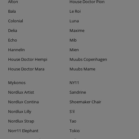
Alton
House Doctor Pion
Bala
Le Roi
Colonial
Luna
Delia
Maxime
Echo
Mib
Hannelin
Mien
House Doctor Hempi
Muubs Copenhagen
House Doctor Mara
Muubs Mame
Mykonos
NY11
Nordlux Artist
Sandrine
Nordlux Contina
Shoemaker Chair
Nordlux Lilly
S'il
Nordlux Strap
Tao
Norr11 Elephant
Tokio