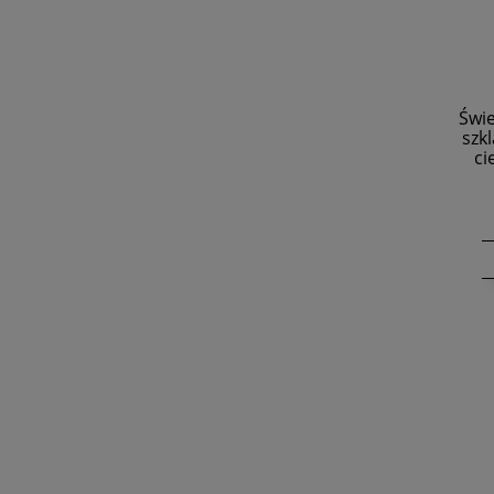
Świe
szk
ci