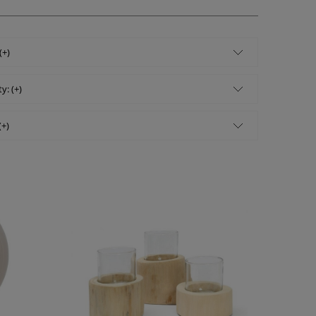
(+)
y: (+)
(+)