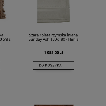
ka
Szara roleta rzymska lniana
S'il z
Sunday Ash 130x180 - Himla
r
1 055,00 zł
DO KOSZYKA