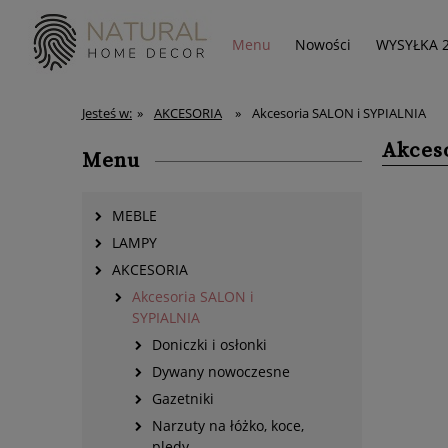
Menu
Nowości
WYSYŁKA 
Jesteś w:
»
AKCESORIA
»
Akcesoria SALON i SYPIALNIA
Akces
Menu
MEBLE
LAMPY
AKCESORIA
Akcesoria SALON i
SYPIALNIA
Doniczki i osłonki
Dywany nowoczesne
Gazetniki
Narzuty na łóżko, koce,
pledy