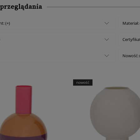
 przeglądania
t: (+)
Materiał: 
)
Certyfikat
Nowość: 
nowość