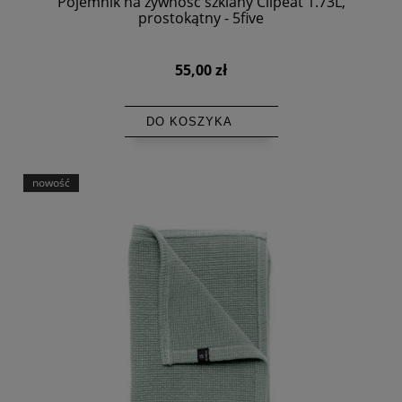
Pojemnik na żywność szklany Clipeat 1.73L,
prostokątny - 5five
55,00 zł
DO KOSZYKA
nowość