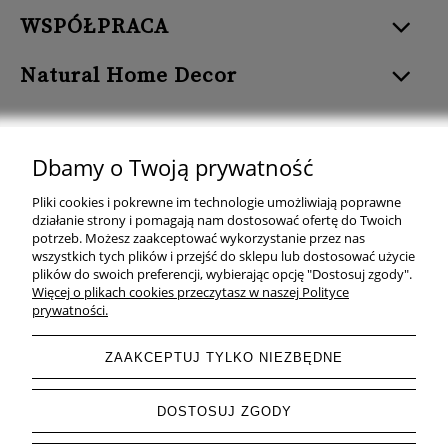
WSPÓŁPRACA
Natural Home Decor
Dbamy o Twoją prywatność
Natural Home Decor | E-mail: sklep at naturalhomedecor.pl | Tel.:
Pliki cookies i pokrewne im technologie umożliwiają poprawne
507 707 299
| NIP: 7971800592 | REGON: 381429127
działanie strony i pomagają nam dostosować ofertę do Twoich
potrzeb. Możesz zaakceptować wykorzystanie przez nas
Copyright © 2026 - Naturalhomedecor.pl
wszystkich tych plików i przejść do sklepu lub dostosować użycie
plików do swoich preferencji, wybierając opcję "Dostosuj zgody".
Więcej o plikach cookies przeczytasz w naszej Polityce
prywatności.
pokaż pełną wersję strony
ZAAKCEPTUJ TYLKO NIEZBĘDNE
Sklep internetowy Shoper.pl
DOSTOSUJ ZGODY