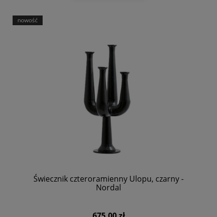
nowość
Świecznik czteroramienny Ulopu, czarny -
Nordal
675,00 zł