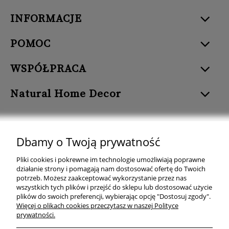
INFORMACJE
POMOC
WSPÓŁPRACA
Natural Home Decor
Dbamy o Twoją prywatność
Natural Home Decor | E-mail: sklep at naturalhomedecor.pl | Tel.:
Pliki cookies i pokrewne im technologie umożliwiają poprawne
507 707 299
| NIP: 7971800592 | REGON: 381429127
działanie strony i pomagają nam dostosować ofertę do Twoich
potrzeb. Możesz zaakceptować wykorzystanie przez nas
Copyright © 2026 - Naturalhomedecor.pl
wszystkich tych plików i przejść do sklepu lub dostosować użycie
plików do swoich preferencji, wybierając opcję "Dostosuj zgody".
Więcej o plikach cookies przeczytasz w naszej Polityce
prywatności.
pokaż pełną wersję strony