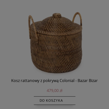
rywą Colonial - Bazar Bizar
Koszyk rattanowy Colonial 
Bizar
479,00 zł
259,00 z
KOSZYKA
DO KOSZYK