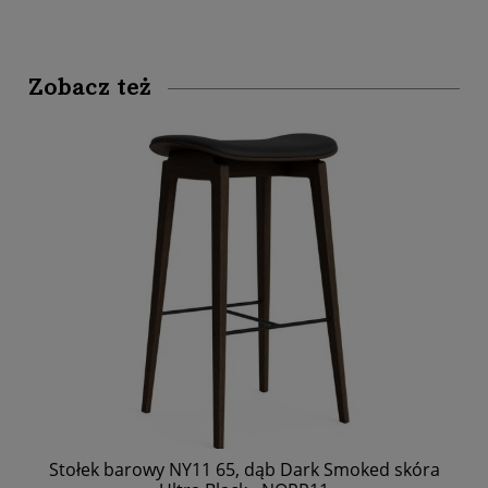
Zobacz też
Stołek barowy NY11 65, dąb Dark Smoked skóra
Ln