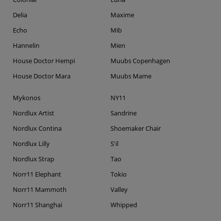
Delia
Maxime
Echo
Mib
Hannelin
Mien
House Doctor Hempi
Muubs Copenhagen
House Doctor Mara
Muubs Mame
Mykonos
NY11
Nordlux Artist
Sandrine
Nordlux Contina
Shoemaker Chair
Nordlux Lilly
S'il
Nordlux Strap
Tao
Norr11 Elephant
Tokio
Norr11 Mammoth
Valley
Norr11 Shanghai
Whipped