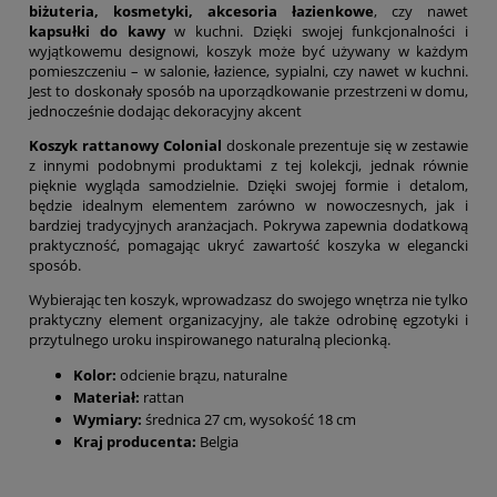
biżuteria, kosmetyki, akcesoria łazienkowe
, czy nawet
kapsułki do kawy
w kuchni. Dzięki swojej funkcjonalności i
wyjątkowemu designowi, koszyk może być używany w każdym
pomieszczeniu – w salonie, łazience, sypialni, czy nawet w kuchni.
Jest to doskonały sposób na uporządkowanie przestrzeni w domu,
jednocześnie dodając dekoracyjny akcent
Koszyk rattanowy Colonial
doskonale prezentuje się w zestawie
z innymi podobnymi produktami z tej kolekcji, jednak równie
pięknie wygląda samodzielnie. Dzięki swojej formie i detalom,
będzie idealnym elementem zarówno w nowoczesnych, jak i
bardziej tradycyjnych aranżacjach. Pokrywa zapewnia dodatkową
praktyczność, pomagając ukryć zawartość koszyka w elegancki
sposób.
Wybierając ten koszyk, wprowadzasz do swojego wnętrza nie tylko
praktyczny element organizacyjny, ale także odrobinę egzotyki i
przytulnego uroku inspirowanego naturalną plecionką.
Kolor:
odcienie brązu, naturalne
Materiał:
rattan
Wymiary:
średnica 27 cm, wysokość 18 cm
Kraj producenta:
Belgia