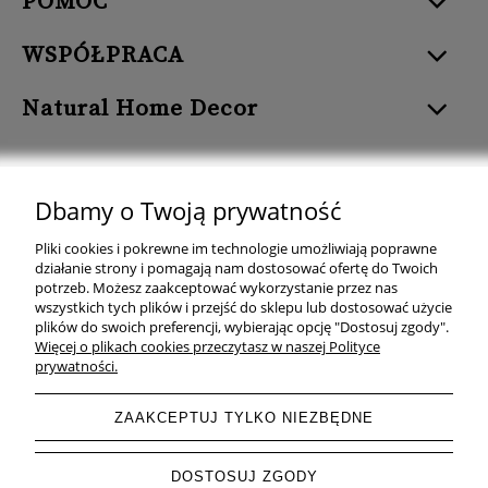
POMOC
WSPÓŁPRACA
Natural Home Decor
Dbamy o Twoją prywatność
Natural Home Decor | E-mail: sklep at naturalhomedecor.pl | Tel.:
Pliki cookies i pokrewne im technologie umożliwiają poprawne
507 707 299
| NIP: 7971800592 | REGON: 381429127
działanie strony i pomagają nam dostosować ofertę do Twoich
potrzeb. Możesz zaakceptować wykorzystanie przez nas
Copyright © 2026 - Naturalhomedecor.pl
wszystkich tych plików i przejść do sklepu lub dostosować użycie
plików do swoich preferencji, wybierając opcję "Dostosuj zgody".
Więcej o plikach cookies przeczytasz w naszej Polityce
prywatności.
pokaż pełną wersję strony
ZAAKCEPTUJ TYLKO NIEZBĘDNE
Sklep internetowy Shoper.pl
DOSTOSUJ ZGODY