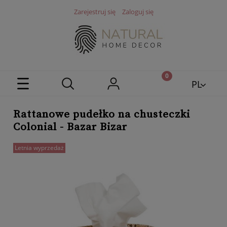
Zarejestruj się
Zaloguj się
PL
EN
Rattanowe pudełko na chusteczki
Colonial - Bazar Bizar
Letnia wyprzedaż