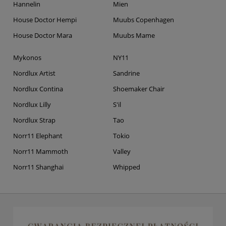
Hannelin
Mien
House Doctor Hempi
Muubs Copenhagen
House Doctor Mara
Muubs Mame
Mykonos
NY11
Nordlux Artist
Sandrine
Nordlux Contina
Shoemaker Chair
Nordlux Lilly
S'il
Nordlux Strap
Tao
Norr11 Elephant
Tokio
Norr11 Mammoth
Valley
Norr11 Shanghai
Whipped