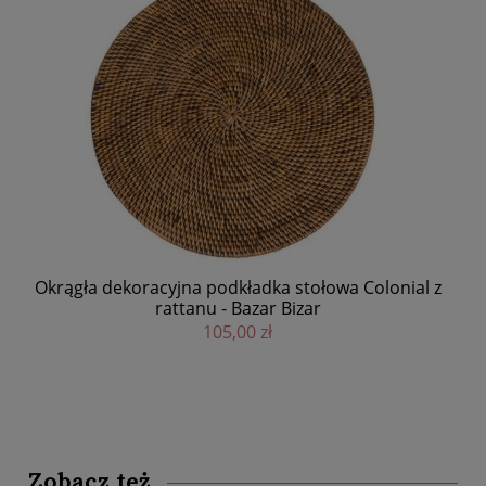
Owalna dekoracyjna podkładka stołowa Colonial z
 z
rattanu - Bazar Bizar
99,00 zł
DO KOSZYKA
Zobacz też