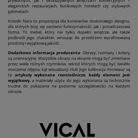
prywatnych, jak i ekskluzywnych wnętrzach komercyjnych –
eleganckich restauracjach, butikowych hotelach czy stylowych
gabinetach.
Krzesło Nara to propozycja dla koneserów doskonałego designu,
dla których liczy się zarówno funkcjonalność, jak i ponadczasowa
forma. To mebel, który nie tylko dopełni wnętrze, ale także
podkreśli jego charakter, wnosząc do przestrzeni wyrafinowaną
prostotę i wyjątkową jakość.
Dodatkowa informacja producenta
: Obrazy, rozmiary i kolory
są orientacyjne. Wszystkie obrazy na ekranie mogą być zmieniane
przez wiele różnych czynników, wśród których mogą być światło
otoczenia zdjęcia, kąt wizualizacji i/lub jego kalibracja. Ponieważ są
to
artykuły wykonane rzemieślniczo
,
każdy element jest
wyjątkowy
, a materiały użyte do jego wykonania są technicznie
trudne do pokazania na poziomie szczegółowości na każdym
obrazie.