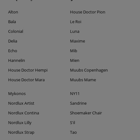
Alton
House Doctor Pion
Bala
Le Roi
Colonial
Luna
Delia
Maxime
Echo
Mib
Hannelin
Mien
House Doctor Hempi
Muubs Copenhagen
House Doctor Mara
Muubs Mame
Mykonos
NY11
Nordlux Artist
Sandrine
Nordlux Contina
Shoemaker Chair
Nordlux Lilly
S'il
Nordlux Strap
Tao