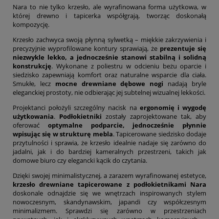
Nara to nie tylko krzesło, ale wyrafinowana forma użytkowa, w
której drewno i tapicerka współgrają, tworząc doskonałą
kompozycję.
Krzesło zachwyca swoją płynną sylwetką – miękkie zakrzywienia i
precyzyjnie wyprofilowane kontury sprawiają, że
prezentuje się
niezwykle lekko, a jednocześnie stanowi stabilną i solidną
konstrukcję
. Wykonane z poliestru w odcieniu beżu oparcie i
siedzisko zapewniają komfort oraz naturalne wsparcie dla ciała.
Smukłe, lecz
mocne drewniane dębowe nogi
nadają bryle
eleganckiej prostoty, nie odbierając jej subtelnej wizualnej lekkości.
Projektanci położyli szczególny nacisk na
ergonomię i wygodę
użytkowania
.
Podłokietniki
zostały zaprojektowane tak, aby
oferować
optymalne podparcie, jednocześnie płynnie
wpisując się w strukturę mebla
. Tapicerowane siedzisko dodaje
przytulności i sprawia, że krzesło idealnie nadaje się zarówno do
jadalni, jak i do bardziej kameralnych przestrzeni, takich jak
domowe biuro czy elegancki kącik do czytania.
Dzięki swojej minimalistycznej, a zarazem wyrafinowanej estetyce,
krzesło drewniane tapicerowane z podłokietnikami Nara
doskonale odnajdzie się we wnętrzach inspirowanych stylem
nowoczesnym, skandynawskim, japandi czy współczesnym
minimalizmem. Sprawdzi się zarówno w przestrzeniach