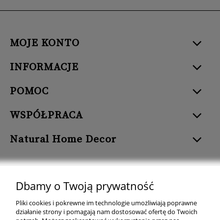
MOJE KONTO
INFORMACJE
POMOC
WSPÓŁPRACA
Natural Home Decor
Dbamy o Twoją prywatność
Natural Home Decor | E-mail: sklep at naturalhomedecor.pl | Tel.:
Pliki cookies i pokrewne im technologie umożliwiają poprawne
507 707 299
| NIP: 7971800592 | REGON: 381429127
działanie strony i pomagają nam dostosować ofertę do Twoich