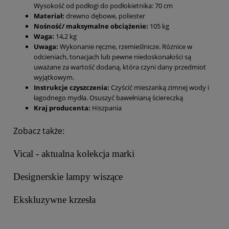
Wysokość od podłogi do podłokietnika: 70 cm
Materiał:
drewno dębowe, poliester
Nośność/ maksymalne obciążenie:
105 kg
Waga:
14,2 kg
Uwaga:
Wykonanie ręczne, rzemieślnicze. Różnice w
odcieniach, tonacjach lub pewne niedoskonałości są
uważane za wartość dodaną, która czyni dany przedmiot
wyjątkowym.
Instrukcje czyszczenia:
Czyścić mieszanką zimnej wody i
łagodnego mydła. Osuszyć bawełnianą ściereczką
Kraj producenta:
Hiszpania
Zobacz także:
Vical - aktualna kolekcja marki
Designerskie lampy wiszące
Ekskluzywne krzesła