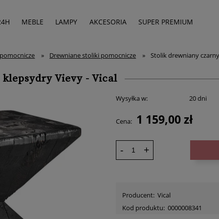
24H
MEBLE
LAMPY
AKCESORIA
SUPER PREMIUM
i pomocnicze
»
Drewniane stoliki pomocnicze
»
Stolik drewniany czarny 
 klepsydry Vievy - Vical
Wysyłka w:
20 dni
1 159,00 zł
Cena:
-
+
Producent:
Vical
Kod produktu:
0000008341