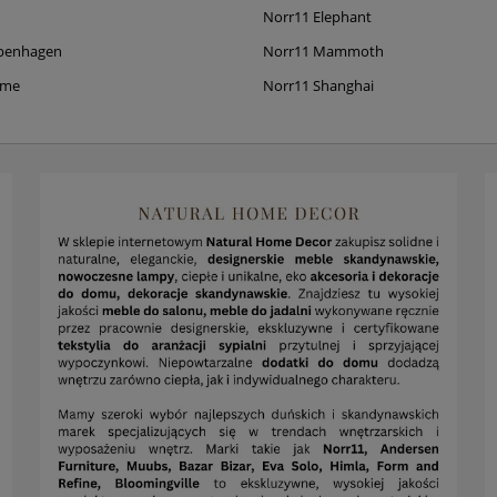
Norr11 Elephant
penhagen
Norr11 Mammoth
ame
Norr11 Shanghai