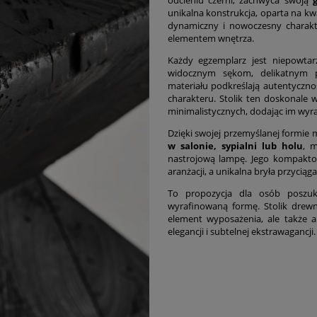
unikalna konstrukcja, oparta na kw
dynamiczny i nowoczesny charakt
elementem wnętrza.
Każdy egzemplarz jest niepowtar
widocznym sękom, delikatnym pę
materiału podkreślają autentyczn
charakteru. Stolik ten doskonale 
minimalistycznych, dodając im wyra
Dzięki swojej przemyślanej formie m
w salonie, sypialni lub holu
, m
nastrojową lampę. Jego kompakto
aranżacji, a unikalna bryła przycią
To propozycja dla osób poszuk
wyrafinowaną formę. Stolik drewn
element wyposażenia, ale także a
elegancji i subtelnej ekstrawagancji.