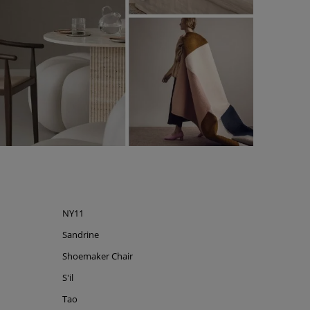
NY11
Sandrine
Shoemaker Chair
S'il
Tao