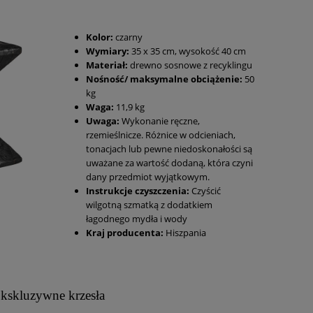
Kolor:
czarny
Wymiary:
35 x 35 cm, wysokość 40 cm
Materiał:
drewno sosnowe z recyklingu
Nośność/ maksymalne obciążenie:
50
kg
Waga:
11,9 kg
Uwaga:
Wykonanie ręczne,
rzemieślnicze. Różnice w odcieniach,
tonacjach lub pewne niedoskonałości są
uważane za wartość dodaną, która czyni
dany przedmiot wyjątkowym.
Instrukcje czyszczenia:
Czyścić
wilgotną szmatką z dodatkiem
łagodnego mydła i wody
Kraj producenta:
Hiszpania
kskluzywne krzesła