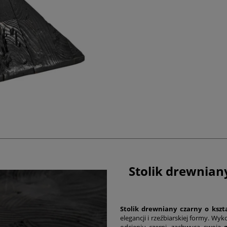
Stolik drewniany
Stolik drewniany czarny o kszta
elegancji i rzeźbiarskiej formy. W
odcieniu czerni, zachwyca swoją