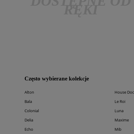
DOSTĘPNE OD
RĘKI
Często wybierane kolekcje
Alton
House Doc
Bala
Le Roi
Colonial
Luna
Delia
Maxime
Echo
Mib