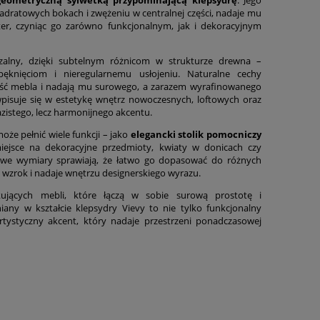
adratowych bokach i zwężeniu w centralnej części, nadaje mu
er, czyniąc go zarówno funkcjonalnym, jak i dekoracyjnym
zalny, dzięki subtelnym różnicom w strukturze drewna –
knięciom i nieregularnemu usłojeniu. Naturalne cechy
ość mebla i nadają mu surowego, a zarazem wyrafinowanego
wpisuje się w estetykę wnętrz nowoczesnych, loftowych oraz
zistego, lecz harmonijnego akcentu.
oże pełnić wiele funkcji – jako
elegancki stolik pomocniczy
iejsce na dekoracyjne przedmioty, kwiaty w donicach czy
we wymiary sprawiają, że łatwo go dopasować do różnych
ga wzrok i nadaje wnętrzu designerskiego wyrazu.
ujących mebli, które łączą w sobie surową prostotę i
iany w kształcie klepsydry Vievy to nie tylko funkcjonalny
rtystyczny akcent, który nadaje przestrzeni ponadczasowej