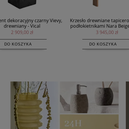
sło drewniane tapicerowane z
Lampa stołowa Cannes, Mu
okietnikami Nara Beige - Vical
Lighting
3 945,00 zł
699,00 zł
DO KOSZYKA
DO KOSZYKA