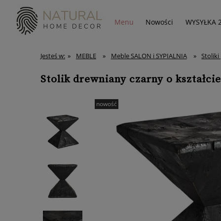
Menu
Nowości
WYSYŁKA 
Jesteś w:
»
MEBLE
»
Meble SALON i SYPIALNIA
»
Stolik
Stolik drewniany czarny o kształcie
nowość