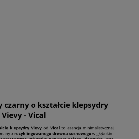
 czarny o kształcie klepsydry
Vievy - Vical
łcie klepsydry Vievy
od
Vical
to esencja minimalistycznej
ykonany
z recyklingowanego drewna sosnowego
w głębokim
geometryczną sylwetką przypominającą klepsydrę
. Jego