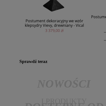
Postument dekoracyjny czarny Vievy,
Krze
y we wzór
drewniany - Vical
podł
any - Vical
2 909,00 zł
DO KOSZYKA
Sprawdź teraz
NOWOŚCI
I PRODUKTY