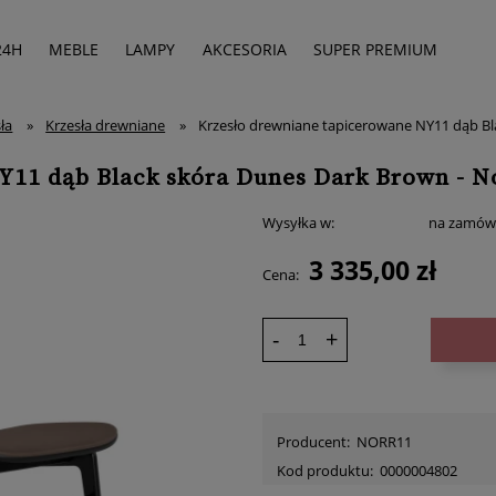
24H
MEBLE
LAMPY
AKCESORIA
SUPER PREMIUM
ła
»
Krzesła drewniane
»
Krzesło drewniane tapicerowane NY11 dąb Bl
Y11 dąb Black skóra Dunes Dark Brown - N
Wysyłka w:
na zamów
3 335,00 zł
Cena:
-
+
Producent:
NORR11
Kod produktu:
0000004802