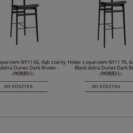
oparciem NY11 76, dąb czarny
Stołek barowy NY11 65, dąb
 skóra Dunes Dark Brown -
skóra Dunes Dark Brown -
NORR11
4 775,00 zł
2 885,00 zł
DO KOSZYKA
DO KOSZYKA