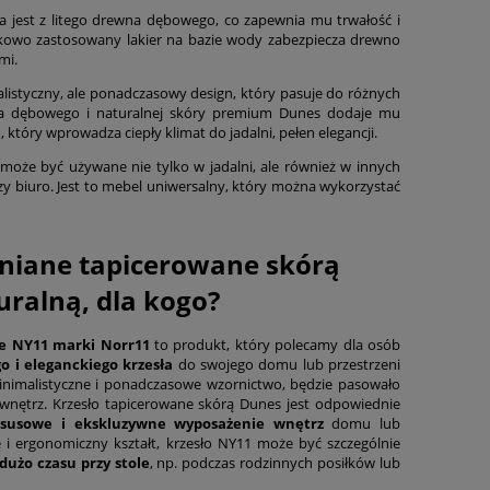
 jest z litego drewna dębowego, co zapewnia mu trwałość i
kowo zastosowany lakier na bazie wody zabezpiecza drewno
mi.
listyczny, ale ponadczasowy design, który pasuje do różnych
na dębowego i naturalnej skóry premium Dunes dodaje mu
 który wprowadza ciepły klimat do jadalni, pełen elegancji.
może być używane nie tylko w jadalni, ale również w innych
czy biuro. Jest to mebel uniwersalny, który można wykorzystać
niane tapicerowane skórą
uralną, dla kogo?
e NY11 marki Norr11
to produkt, który polecamy dla osób
o i eleganckiego krzesła
do swojego domu lub przestrzeni
minimalistyczne i ponadczasowe wzornictwo, będzie pasowało
 wnętrz. Krzesło tapicerowane skórą Dunes jest odpowiednie
ksusowe i ekskluzywne
wyposażenie wnętrz
domu lub
 i ergonomiczny kształt, krzesło NY11 może być szczególnie
dużo czasu przy stole
, np. podczas rodzinnych posiłków lub