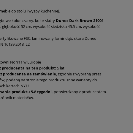
 meble do stołu i wyspy kuchennej.
bowe kolor czarny, kolor skóry
Dunes Dark Brown 21001
, głębokość 52 cm, wysokość siedziska 45,5 cm, wysokość
tyfikowane FSC, laminowany fornir dąb, skóra Dunes
N 16139:2013, L2
owni Norr11 w Europie
z producenta na ten produkt:
5 lat
z producenta na zamówienie
, zgodnie z wybraną przez
łów, podaną na stronie tego produktu. Inne warianty do
ych kartach NY11.
anie produktu 5-8 tygodni,
potwierdzany z producentem.
 próbnik materiałów.