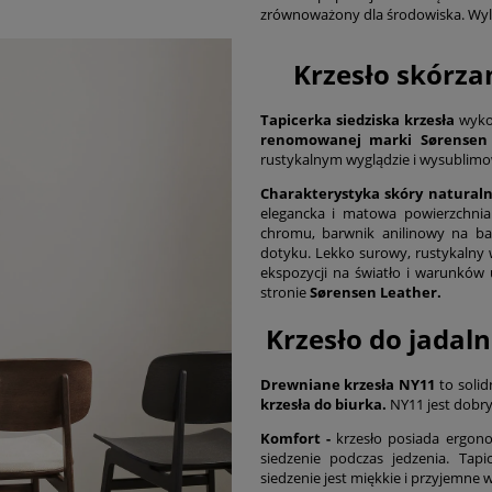
zrównoważony dla środowiska. Wyl
Krzesło skórza
Tapicerka siedziska krzesła
wyko
renomowanej marki
Sørensen
rustykalnym wyglądzie i wysublim
Charakterystyka skóry natural
elegancka i matowa powierzchnia
chromu, barwnik anilinowy na ba
dotyku. Lekko surowy, rustykalny 
ekspozycji na światło i warunków 
stronie
Sørensen Leather
.
Krzesło do jadaln
Drewniane krzesła NY11
to solid
krzesła do biurka.
NY11 jest dobr
Komfort -
krzesło posiada ergono
siedzenie podczas jedzenia. Tap
siedzenie jest miękkie i przyjemne