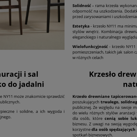
Solidność -
rama krzesła wykonana
odporność na uszkodzenia. Dodat
przed zarysowaniami i uszkodzenia
Estetyka
- krzesło NY11 ma minima
stylów wnętrz. Kombinacja drew
eleganckiego i naturalnego wyglądu,
Wielofunkcyjność
- krzesło NY11 
pomieszczeniach, takich jak salon 
w różnych celach
uracji i sal
Krzesło drew
ko do jadalni
nat
ane NY11 może znakomicie sprawdzić
Krzesło drewniane tapicerowan
ublicznych.
poszukujących
trwałego, solidneg
publicznej. Ze względu na swoje 
pieczne i solidne, a ich wygoda i
do wielu różnych stylów aranżacji
yjnego.
dla osób, które
cenią sobie lu
biznesu. Z uwagi na swoją wygodę
korzystne
dla osób spędzających 
spotkań biznesowych.