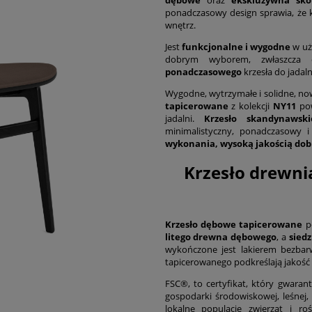
ponadczasowy design sprawia, że 
wnętrz.
Jest
funkcjonalne i wygodne
w uż
dobrym wyborem, zwłaszcza
ponadczasowego
krzesła do jadaln
Wygodne, wytrzymałe i solidne, no
tapicerowane
z kolekcji
NY11
pow
jadalni.
Krzesło skandynaws
minimalistyczny, ponadczasowy i
wykonania, wysoką jakością do
Krzesło drewni
Krzesło dębowe tapicerowane
p
litego drewna dębowego
, a
siedz
wykończone jest lakierem bezbar
tapicerowanego podkreślają jakość 
FSC®, to certyfikat, który gwara
gospodarki środowiskowej, leśnej
lokalne populacje zwierząt i r