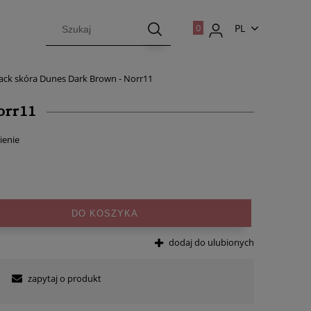
PL
EN
ack skóra Dunes Dark Brown - Norr11
orr11
ienie
DO KOSZYKA
dodaj do ulubionych
zapytaj o produkt