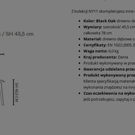
Z kolekcji NY11 skompletujesz inne
Kolor:
Black Oak
drewno dę
Wymiary:
szerokość 45,5 cm
całkowita 78 cm
Materiał:
drewno dębowe cer
Certyfikaty:
EN 1022:2005, E
Waga netto:
6,0 kg
Kraj producenta:
Dania
Produkt wykonywany w prac
Gwarancja udzielana prze
Produkt wykonywany prze
Klienta specyfikacją materia
wykonania znajdziesz na inn
Czas oczekiwania na wykon
Jeśli potrzebujesz, zapytaj o