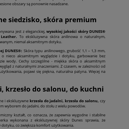
esione obszary są ponownie nasadzane.
ne siedzisko, skóra premium
nywana jest z eleganckiej,
wysokiej jakości skóry DUNES®
 Leather
.
To ekskluzywna skóra anilinowa o naturalnym,
owanym, niemal aksamitnym dotyku.
nej DUNES®:
Skóra typu anilinowego
,
grubość 1,1 – 1,3 mm,
 o nieco aksamitnym wyglądzie i dotyku, garbowanie bez
zie wody. Cechy szczególne - miękka skóra o aksamitnym
wygląd z naturalnymi znaczeniami. Z czasem, w zależności od
użytkowania, pojawi się piękna, naturalna patyna. Więcej na
i, krzesło do salonu, do kuchni
ne i ekskluzywne
krzesła
do jadalni,
krzesła do salonu,
czy
ym wyborem do jadalni, do stołu z wielu powodów.
miczny kształt, co oznacza, że zapewnia wygodne i stabilne
icerka wykonana z ekskluzywnej skóry Dunes sprawia, że
 w dotyku, co zwiększa komfort użytkowania.