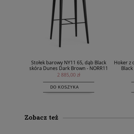
ąb Black
Hoker z oparciem NY11 66, dąb czarny
Hoker z 
- NORR11
Black skóra Dunes Dark Brown -
Black
NORR11
4 775,00 zł
DO KOSZYKA
Zobacz też