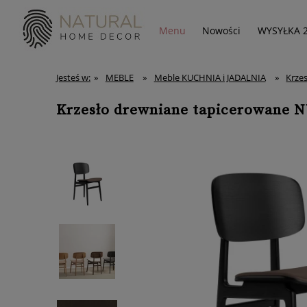
Menu
Nowości
WYSYŁKA 
Jesteś w:
»
MEBLE
»
Meble KUCHNIA i JADALNIA
»
Krzes
Krzesło drewniane tapicerowane N