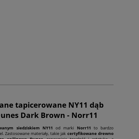
iane tapicerowane NY11 dąb
Dunes Dark Brown - Norr11
owanym siedziskiem
NY11
od marki
Norr11
to bardzo
el. Zastosowane materiały, takie jak
certyfikowane drewno
ra anilinowa Dunes
, zapewniają trwałość i estetykę, a