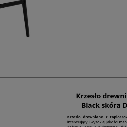
Krzesło drewn
Black skóra 
Krzesło drewniane
z tapicer
interesujący i wysokiej jakości meb
dębowe
oraz
ekskluzywna skó