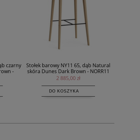
 Natural
Krzesło drewniane tapicerowane NY11
Stołek b
 NORR11
dąb Nature skóra Dunes Camel -
skóra
Norr11
3 335,00 zł
DO KOSZYKA