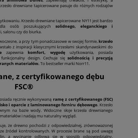
krzesło drewniane tapicerowane pasuje do różnych rodzajów
ytkowaniu. Krzesło drewniane tapicerowane NY11 jest bardzo
 dla osób poszukujących
solidnego, eleganckiego i
i, salonu czy do biurka.
woczesne, a przy tym ponadczasowe w swojej formie,
krzesło
stało z inspiracji klasycznymi krzesłami skandynawskimi do
kie
zapewnia
komfort, wygodę
użytkowania, posiada
 funkcjonalny design. Cechuje się
solidnością i precyzją
branych materiałów.
To bestseller marki Norr11.
ane, z certyfikowanego dębu
FSC®
osiada ręcznie wykonywaną
ramę
z certyfikowanego (FSC)
isko i oparcie z laminowanego forniru dębowego
. Krzesło
wnym na bazie wody. Widoczne słoje krzesła drewnianego
materiałów i nadają mu naturalny wygląd.
ntuje, że drewno pochodzi z odpowiedzialnej, zrównoważonej
, ze źródeł kontrolowanych. W procesie brane są pod uwagę
oślin, a wycinanie odbywa się w sposób odpowiedzialny,