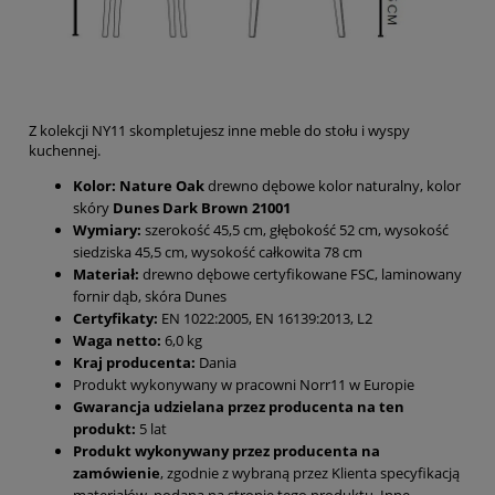
Z kolekcji NY11 skompletujesz inne meble do stołu i wyspy
kuchennej.
Kolor:
Nature Oak
drewno dębowe kolor naturalny, kolor
skóry
Dunes Dark Brown 21001
Wymiary:
szerokość 45,5 cm, głębokość 52 cm, wysokość
siedziska 45,5 cm, wysokość całkowita 78 cm
Materiał:
drewno dębowe certyfikowane FSC, laminowany
fornir dąb, skóra Dunes
Certyfikaty:
EN 1022:2005, EN 16139:2013, L2
Waga netto:
6,0 kg
Kraj producenta:
Dania
Produkt wykonywany w pracowni Norr11 w Europie
Gwarancja udzielana przez producenta na ten
produkt:
5 lat
Produkt wykonywany przez producenta na
zamówienie
, zgodnie z wybraną przez Klienta specyfikacją