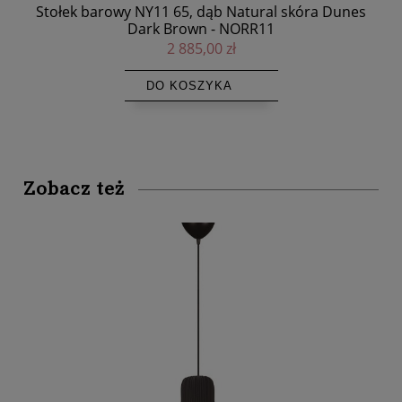
unes
Stołek barowy NY11 65, dąb Natural skóra Dunes
Kr
Dark Brown - NORR11
2 885,00 zł
DO KOSZYKA
Zobacz też