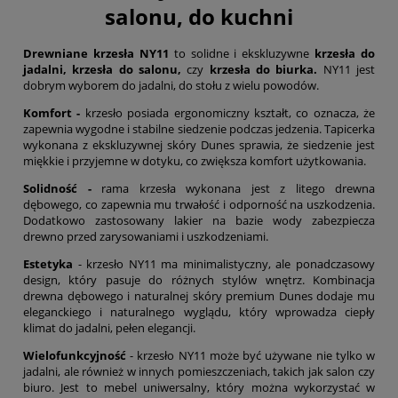
salonu, do kuchni
Drewniane krzesła NY11
to solidne i ekskluzywne
krzesła
do
jadalni,
krzesła do salonu,
czy
krzesła do biurka.
NY11 jest
dobrym wyborem do jadalni, do stołu z wielu powodów.
Komfort -
krzesło posiada ergonomiczny kształt, co oznacza, że
zapewnia wygodne i stabilne siedzenie podczas jedzenia. Tapicerka
wykonana z ekskluzywnej skóry Dunes sprawia, że siedzenie jest
miękkie i przyjemne w dotyku, co zwiększa komfort użytkowania.
Solidność -
rama krzesła wykonana jest z litego drewna
dębowego, co zapewnia mu trwałość i odporność na uszkodzenia.
Dodatkowo zastosowany lakier na bazie wody zabezpiecza
drewno przed zarysowaniami i uszkodzeniami.
Estetyka
- krzesło NY11 ma minimalistyczny, ale ponadczasowy
design, który pasuje do różnych stylów wnętrz. Kombinacja
drewna dębowego i naturalnej skóry premium Dunes dodaje mu
eleganckiego i naturalnego wyglądu, który wprowadza ciepły
klimat do jadalni, pełen elegancji.
Wielofunkcyjność
- krzesło NY11 może być używane nie tylko w
jadalni, ale również w innych pomieszczeniach, takich jak salon czy
biuro. Jest to mebel uniwersalny, który można wykorzystać w