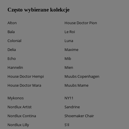
Często wybierane kolekcje
Alton
House Doctor Pion
Bala
Le Roi
Colonial
Luna
Delia
Maxime
Echo
Mib
Hannelin
Mien
House Doctor Hempi
Muubs Copenhagen
House Doctor Mara
Muubs Mame
Mykonos
NY11
Nordlux Artist
Sandrine
Nordlux Contina
Shoemaker Chair
Nordlux Lilly
S'il