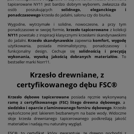
tapicerowane NY11 jest bardzo dobrym wyborem, zwłaszcza dla
osób poszukujących
solidnego, eleganckiego i
ponadczasowego
krzesła do jadalni, salonu czy do biurka.
Wygodne, wytrzymałe i solidne, nowoczesne, a przy tym
ponadczasowe w swojej formie,
krzesło tapicerowane
z kolekcji
NY11
powstało z inspiracji klasycznymi krzesłami skandynawskimi
do jadalni.
Krzesło skandynawskie
zapewnia
komfort, wygodę
użytkowania, posiada minimalistyczny, ponadczasowy i
funkcjonalny design. Cechuje się
solidnością i precyzją
wykonania, wysoką jakością dobranych materiałów.
To
bestseller marki Norr11.
Krzesło drewniane, z
certyfikowanego dębu FSC®
Krzesło dębowe tapicerowane
posiada ręcznie wykonywaną
ramę
z certyfikowanego (FSC) litego drewna dębowego
, a
siedzisko i oparcie z laminowanego forniru dębowego
. Krzesło
wykończone jest lakierem bezbarwnym na bazie wody. Widoczne
słoje krzesła drewnianego tapicerowanego podkreślają jakość
materiałów i nadają mu naturalny wygląd.
FSC®, to certyfikat, który gwarantuje, że drewno pochodzi z