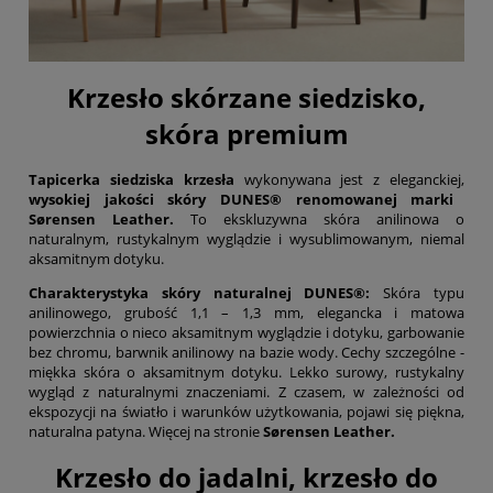
Krzesło skórzane siedzisko,
skóra premium
Tapicerka siedziska krzesła
wykonywana jest z eleganckiej,
wysokiej jakości skóry DUNES® renomowanej marki
Sørensen Leather
.
To ekskluzywna skóra anilinowa o
naturalnym, rustykalnym wyglądzie i wysublimowanym, niemal
aksamitnym dotyku.
Charakterystyka skóry naturalnej DUNES®:
Skóra typu
anilinowego
,
grubość 1,1 – 1,3 mm, elegancka i matowa
powierzchnia o nieco aksamitnym wyglądzie i dotyku, garbowanie
bez chromu, barwnik anilinowy na bazie wody. Cechy szczególne -
miękka skóra o aksamitnym dotyku. Lekko surowy, rustykalny
wygląd z naturalnymi znaczeniami. Z czasem, w zależności od
ekspozycji na światło i warunków użytkowania, pojawi się piękna,
naturalna patyna. Więcej na stronie
Sørensen Leather
.
Krzesło do jadalni, krzesło do