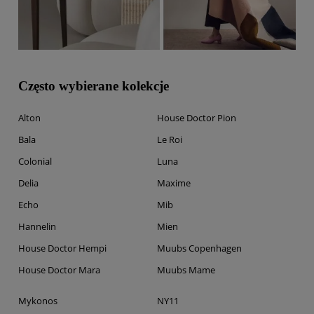
Często wybierane kolekcje
Alton
House Doctor Pion
Bala
Le Roi
Colonial
Luna
Delia
Maxime
Echo
Mib
Hannelin
Mien
House Doctor Hempi
Muubs Copenhagen
House Doctor Mara
Muubs Mame
Mykonos
NY11