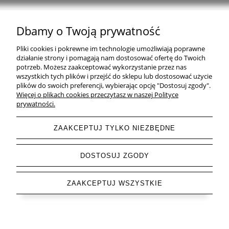
Dbamy o Twoją prywatność
Natural Home Decor | E-mail: sklep at naturalhomedecor.pl | Tel.:
Pliki cookies i pokrewne im technologie umożliwiają poprawne
507 707 299
| NIP: 7971800592 | REGON: 381429127
działanie strony i pomagają nam dostosować ofertę do Twoich
potrzeb. Możesz zaakceptować wykorzystanie przez nas
Copyright © 2026 - Naturalhomedecor.pl
wszystkich tych plików i przejść do sklepu lub dostosować użycie
plików do swoich preferencji, wybierając opcję "Dostosuj zgody".
Więcej o plikach cookies przeczytasz w naszej Polityce
prywatności.
pokaż pełną wersję strony
ZAAKCEPTUJ TYLKO NIEZBĘDNE
Sklep internetowy Shoper.pl
DOSTOSUJ ZGODY
ZAAKCEPTUJ WSZYSTKIE
Letnia Wyprzedaż do -85 % trwa ▶ odkryj swoje