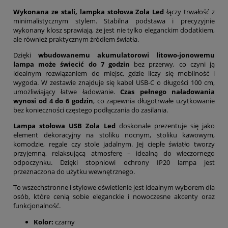
Wykonana ze stali, lampka stołowa Zola Led
łączy trwałość z
minimalistycznym stylem. Stabilna podstawa i precyzyjnie
wykonany klosz sprawiają, że jest nie tylko eleganckim dodatkiem,
ale również praktycznym źródłem światła.
Dzięki
wbudowanemu akumulatorowi litowo-jonowemu
lampa może świecić do 7 godzin
bez przerwy, co czyni ją
idealnym rozwiązaniem do miejsc, gdzie liczy się mobilność i
wygoda. W zestawie znajduje się kabel USB-C o długości 100 cm,
umożliwiający łatwe ładowanie.
Czas pełnego naładowania
wynosi od 4 do 6 godzin
, co zapewnia długotrwałe użytkowanie
bez konieczności częstego podłączania do zasilania.
Lampa stołowa USB Zola Led
doskonale prezentuje się jako
element dekoracyjny na stoliku nocnym, stoliku kawowym,
komodzie, regale czy stole jadalnym. Jej ciepłe światło tworzy
przyjemną, relaksującą atmosferę – idealną do wieczornego
odpoczynku. Dzięki stopniowi ochrony IP20 lampa jest
przeznaczona do użytku wewnętrznego.
To wszechstronne i stylowe oświetlenie jest idealnym wyborem dla
osób, które cenią sobie eleganckie i nowoczesne akcenty oraz
funkcjonalność.
Kolor:
czarny