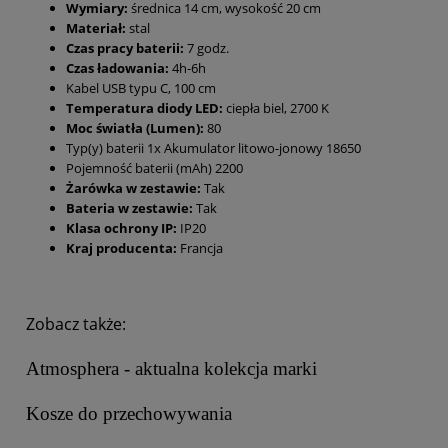
Wymiary:
średnica
14 cm, wysokość 20 cm
Materiał:
stal
Czas pracy baterii:
7 godz.
Czas ładowania:
4h-6h
Kabel USB typu C, 100 cm
Temperatura diody LED:
ciepła biel, 2700 K
Moc światła (Lumen):
80
Typ(y) baterii 1x Akumulator litowo-jonowy 18650
Pojemność baterii (mAh) 2200
Żarówka w zestawie:
Tak
Bateria w zestawie:
Tak
Klasa ochrony IP:
IP20
Kraj producenta:
Francja
Zobacz także:
Atmosphera - aktualna kolekcja marki
Kosze do przechowywania