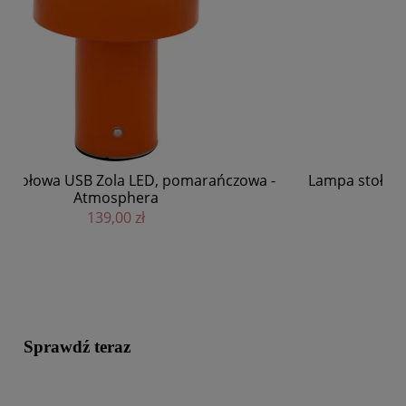
La
-
Lampa stołowa USB Zola LED, biała - Atmosphera
139,00 zł
Sprawdź teraz