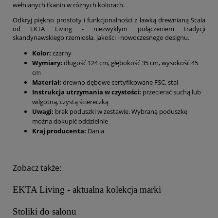
wełnianych tkanin w różnych kolorach.
Odkryj piękno prostoty i funkcjonalności z ławką drewnianą Scala
od EKTA Living - niezwykłym połączeniem tradycji
skandynawskiego rzemiosła, jakości i nowoczesnego designu.
Kolor:
czarny
Wymiary:
długość 124 cm, głębokość 35 cm, wysokość 45
cm
Materiał:
drewno dębowe certyfikowane FSC, stal
Instrukcja utrzymania w czystości:
przecierać suchą lub
wilgotną, czystą ściereczką
Uwagi:
brak poduszki w zestawie. Wybraną poduszkę
można dokupić oddzielnie
Kraj producenta:
Dania
Zobacz także:
EKTA Living - aktualna kolekcja marki
Stoliki do salonu