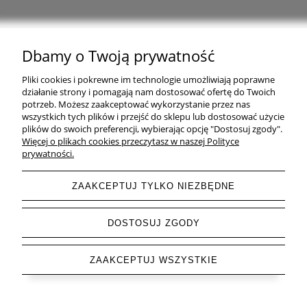
Dbamy o Twoją prywatność
Natural Home Decor | E-mail: sklep at naturalhomedecor.pl | Tel.:
Pliki cookies i pokrewne im technologie umożliwiają poprawne
507 707 299
| NIP: 7971800592 | REGON: 381429127
działanie strony i pomagają nam dostosować ofertę do Twoich
potrzeb. Możesz zaakceptować wykorzystanie przez nas
Copyright © 2026 - Naturalhomedecor.pl
wszystkich tych plików i przejść do sklepu lub dostosować użycie
plików do swoich preferencji, wybierając opcję "Dostosuj zgody".
Więcej o plikach cookies przeczytasz w naszej Polityce
prywatności.
pokaż pełną wersję strony
ZAAKCEPTUJ TYLKO NIEZBĘDNE
Sklep internetowy Shoper.pl
DOSTOSUJ ZGODY
ZAAKCEPTUJ WSZYSTKIE