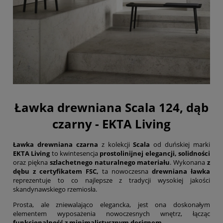
Ławka drewniana Scala 124, dąb
czarny - EKTA Living
Ławka drewniana czarna
z kolekcji
Scala
od duńskiej marki
EKTA Living
to kwintesencja
prostolinijnej elegancji, solidności
oraz piękna
szlachetnego naturalnego materiału
. Wykonana
z
dębu z certyfikatem FSC,
ta nowoczesna
drewniana ławka
reprezentuje to co najlepsze z tradycji wysokiej jakości
skandynawskiego rzemiosła.
Prosta, ale zniewalająco elegancka, jest ona doskonałym
elementem wyposażenia nowoczesnych wnętrz, łącząc
funkcjonalność z minimalistycznym designem.