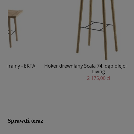
TA
Hoker drewniany Scala 74, dąb olejowany - EKTA
Ł
Living
2 175,00 zł
Sprawdź teraz