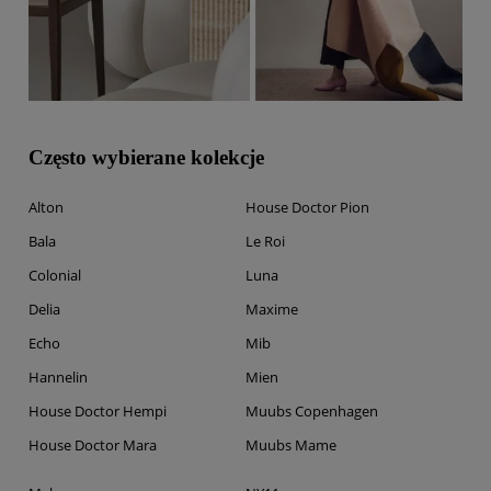
Często wybierane kolekcje
Alton
House Doctor Pion
Bala
Le Roi
Colonial
Luna
Delia
Maxime
Echo
Mib
Hannelin
Mien
House Doctor Hempi
Muubs Copenhagen
House Doctor Mara
Muubs Mame