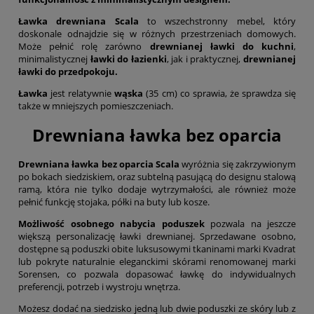
Ławka drewniana Scala
to wszechstronny mebel, który
doskonale odnajdzie się w różnych przestrzeniach domowych.
Może pełnić rolę zarówno
drewnianej ławki do kuchni
,
minimalistycznej
ławki do łazienki
, jak i praktycznej,
drewnianej
ławki do przedpokoju.
Ławka
jest relatywnie
wąska
(35 cm) co sprawia, że sprawdza się
także w mniejszych pomieszczeniach.
Drewniana ławka bez oparcia
Drewniana ławka bez oparcia Scala
wyróżnia się zakrzywionym
po bokach siedziskiem, oraz subtelną pasującą do designu stalową
ramą, która nie tylko dodaje wytrzymałości, ale również może
pełnić funkcję stojaka, półki na buty lub kosze.
Możliwość osobnego nabycia poduszek
pozwala na jeszcze
większą personalizację ławki drewnianej. Sprzedawane osobno,
dostępne są poduszki obite luksusowymi tkaninami marki Kvadrat
lub pokryte naturalnie eleganckimi skórami renomowanej marki
Sorensen, co pozwala dopasować ławkę do indywidualnych
preferencji, potrzeb i wystroju wnętrza.
Możesz dodać na siedzisko jedną lub dwie poduszki ze skóry lub z