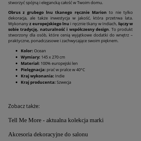
stworzyć spójną i elegancką całość w Twoim domu.
Obrus z grubego lnu tkanego ręcznie Marion
to nie tylko
dekoracja, ale także inwestycja w jakość, która przetrwa lata.
Wykonany
z europejskiego lnu
i ręcznie tkany w Indiach,
łączy w
sobie tradycję, naturalność i współczesny design
. To produkt
stworzony dla osób, które cenią wyjątkowe dodatki do wnętrz –
praktyczne, ponadczasowe i zachwycające swoim pięknem.
Kolor:
Ocean
Wymiary:
145 x 270 cm
Materiał:
100% europejski len
Pielęgnacja:
prać w pralce w 40°C
Kraj wykonania:
Indie
Kraj producenta:
Szwecja
Zobacz także:
Tell Me More - aktualna kolekcja marki
Akcesoria dekoracyjne do salonu