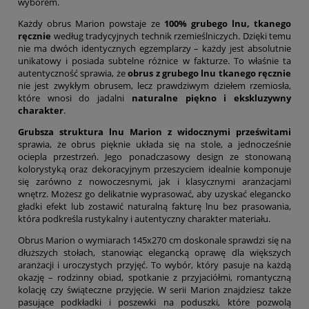
wyborem.
Każdy obrus Marion powstaje ze
100% grubego lnu, tkanego
ręcznie
według tradycyjnych technik rzemieślniczych. Dzięki temu
nie ma dwóch identycznych egzemplarzy – każdy jest absolutnie
unikatowy i posiada subtelne różnice w fakturze. To właśnie ta
autentyczność sprawia, że
obrus z grubego lnu tkanego ręcznie
nie jest zwykłym obrusem, lecz prawdziwym dziełem rzemiosła,
które wnosi do jadalni
naturalne piękno i ekskluzywny
charakter
.
Grubsza struktura lnu Marion z widocznymi prześwitami
sprawia, że obrus pięknie układa się na stole, a jednocześnie
ociepla przestrzeń. Jego ponadczasowy design ze stonowaną
kolorystyką oraz dekoracyjnym przeszyciem idealnie komponuje
się zarówno z nowoczesnymi, jak i klasycznymi aranżacjami
wnętrz. Możesz go delikatnie wyprasować, aby uzyskać elegancko
gładki efekt lub zostawić naturalną fakturę lnu bez prasowania,
która podkreśla rustykalny i autentyczny charakter materiału.
Obrus Marion o wymiarach 145x270 cm doskonale sprawdzi się na
dłuższych stołach, stanowiąc elegancką oprawę dla większych
aranżacji i uroczystych przyjęć. To wybór, który pasuje na każdą
okazję – rodzinny obiad, spotkanie z przyjaciółmi, romantyczną
kolację czy świąteczne przyjęcie. W serii Marion znajdziesz także
pasujące podkładki i poszewki na poduszki, które pozwolą