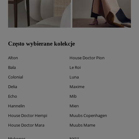
Często wybierane kolekcje
Alton
House Doctor Pion
Bala
Le Roi
Colonial
Luna
Delia
Maxime
Echo
Mib
Hannelin
Mien
House Doctor Hempi
Muubs Copenhagen
House Doctor Mara
Muubs Mame
Mykonos
NY11