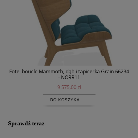
Fotel boucle Mammoth, dąb i tapicerka Grain 66234
Po
- NORR11
9 575,00 zł
DO KOSZYKA
Sprawdź teraz