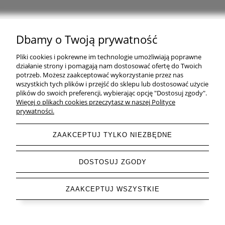
Dbamy o Twoją prywatność
Natural Home Decor | E-mail: sklep at naturalhomedecor.pl | Tel.:
Pliki cookies i pokrewne im technologie umożliwiają poprawne
507 707 299
| NIP: 7971800592 | REGON: 381429127
działanie strony i pomagają nam dostosować ofertę do Twoich
potrzeb. Możesz zaakceptować wykorzystanie przez nas
Copyright © 2026 - Naturalhomedecor.pl
wszystkich tych plików i przejść do sklepu lub dostosować użycie
plików do swoich preferencji, wybierając opcję "Dostosuj zgody".
Więcej o plikach cookies przeczytasz w naszej Polityce
prywatności.
pokaż pełną wersję strony
ZAAKCEPTUJ TYLKO NIEZBĘDNE
Sklep internetowy Shoper.pl
DOSTOSUJ ZGODY
ZAAKCEPTUJ WSZYSTKIE