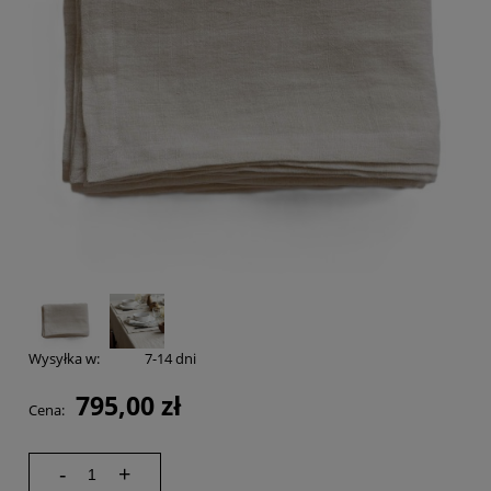
Wysyłka w:
7-14 dni
795,00 zł
Cena:
-
+