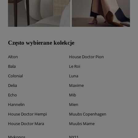
Często wybierane kolekcje
Alton
House Doctor Pion
Bala
Le Roi
Colonial
Luna
Delia
Maxime
Echo
Mib
Hannelin
Mien
House Doctor Hempi
Muubs Copenhagen
House Doctor Mara
Muubs Mame
Mykonos
NY11