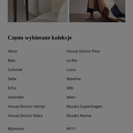
Często wybierane kolekcje
Alton
House Doctor Pion
Bala
Le Roi
Colonial
Luna
Delia
Maxime
Echo
Mib
Hannelin
Mien
House Doctor Hempi
Muubs Copenhagen
House Doctor Mara
Muubs Mame
Mykonos
NY11