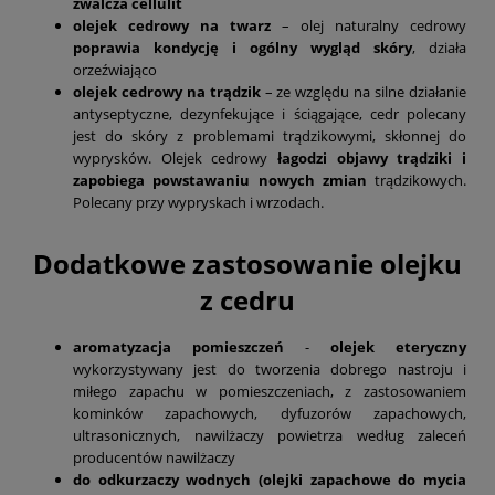
zwalcza cellulit
olejek cedrowy na twarz
– olej naturalny cedrowy
poprawia kondycję i ogólny wygląd skóry
, działa
orzeźwiająco
olejek cedrowy na trądzik
– ze względu na silne działanie
antyseptyczne, dezynfekujące i ściągające, cedr polecany
jest do skóry z problemami trądzikowymi, skłonnej do
wyprysków. Olejek cedrowy
łagodzi objawy trądziki i
zapobiega powstawaniu nowych zmian
trądzikowych.
Polecany przy wypryskach i wrzodach.
Dodatkowe zastosowanie olejku
z cedru
aromatyzacja pomieszczeń
-
olejek eteryczny
wykorzystywany jest do tworzenia dobrego nastroju i
miłego zapachu w pomieszczeniach, z zastosowaniem
kominków zapachowych, dyfuzorów zapachowych,
ultrasonicznych, nawilżaczy powietrza według zaleceń
producentów nawilżaczy
do odkurzaczy wodnych (olejki zapachowe do mycia