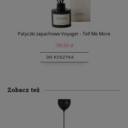
ec
Patyczki zapachowe Voyager - Tell Me More
Ol
189,00 zł
DO KOSZYKA
Zobacz też