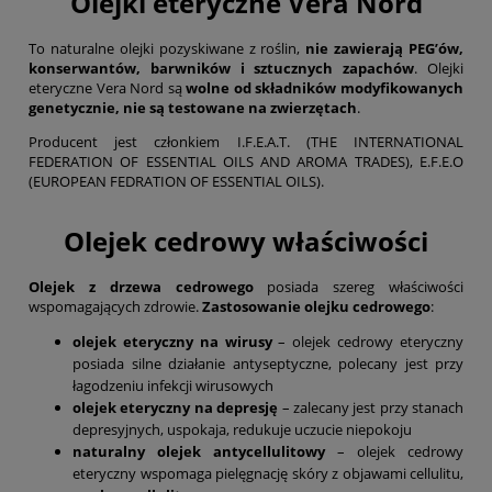
Olejki eteryczne Vera Nord
To naturalne olejki pozyskiwane z roślin,
nie zawierają PEG’ów,
konserwantów, barwników i sztucznych zapachów
. Olejki
eteryczne Vera Nord są
wolne od składników modyfikowanych
genetycznie, nie są testowane na zwierzętach
.
Producent jest członkiem I.F.E.A.T. (THE INTERNATIONAL
FEDERATION OF ESSENTIAL OILS AND AROMA TRADES), E.F.E.O
(EUROPEAN FEDRATION OF ESSENTIAL OILS).
Olejek cedrowy właściwości
Olejek z drzewa cedrowego
posiada szereg właściwości
wspomagających zdrowie.
Zastosowanie olejku cedrowego
:
olejek eteryczny na wirusy
– olejek cedrowy eteryczny
posiada silne działanie antyseptyczne, polecany jest przy
łagodzeniu infekcji wirusowych
olejek eteryczny na depresję
– zalecany jest przy stanach
depresyjnych, uspokaja, redukuje uczucie niepokoju
naturalny olejek antycellulitowy
– olejek cedrowy
eteryczny wspomaga pielęgnację skóry z objawami cellulitu,