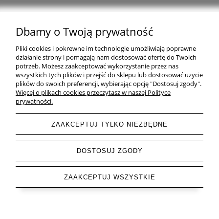
Dbamy o Twoją prywatność
Natural Home Decor | E-mail: sklep at naturalhomedecor.pl | Tel.:
Pliki cookies i pokrewne im technologie umożliwiają poprawne
507 707 299
| NIP: 7971800592 | REGON: 381429127
działanie strony i pomagają nam dostosować ofertę do Twoich
potrzeb. Możesz zaakceptować wykorzystanie przez nas
Copyright © 2026 - Naturalhomedecor.pl
wszystkich tych plików i przejść do sklepu lub dostosować użycie
plików do swoich preferencji, wybierając opcję "Dostosuj zgody".
Więcej o plikach cookies przeczytasz w naszej Polityce
prywatności.
pokaż pełną wersję strony
ZAAKCEPTUJ TYLKO NIEZBĘDNE
Sklep internetowy Shoper.pl
DOSTOSUJ ZGODY
ZAAKCEPTUJ WSZYSTKIE
Letnia Wyprzedaż do -85 % trwa ▶ odkryj swoje