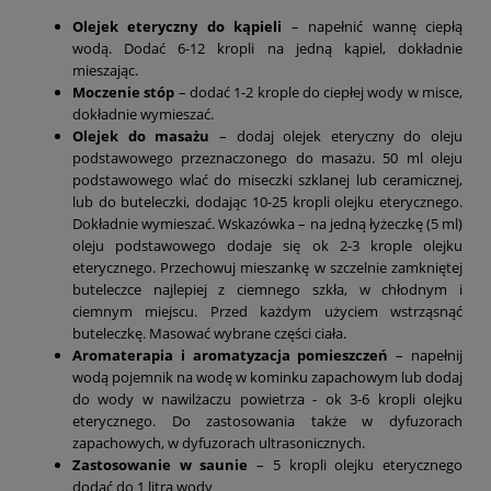
Olejek eteryczny do kąpieli
– napełnić wannę ciepłą
wodą. Dodać 6-12 kropli na jedną kąpiel, dokładnie
mieszając.
Moczenie stóp
– dodać 1-2 krople do ciepłej wody w misce,
dokładnie wymieszać.
Olejek do masażu
– dodaj olejek eteryczny do oleju
podstawowego przeznaczonego do masażu. 50 ml oleju
podstawowego wlać do miseczki szklanej lub ceramicznej,
lub do buteleczki, dodając 10-25 kropli olejku eterycznego.
Dokładnie wymieszać. Wskazówka – na jedną łyżeczkę (5 ml)
oleju podstawowego dodaje się ok 2-3 krople olejku
eterycznego. Przechowuj mieszankę w szczelnie zamkniętej
buteleczce najlepiej z ciemnego szkła, w chłodnym i
ciemnym miejscu. Przed każdym użyciem wstrząsnąć
buteleczkę. Masować wybrane części ciała.
Aromaterapia i aromatyzacja pomieszczeń
– napełnij
wodą pojemnik na wodę w kominku zapachowym lub dodaj
do wody w nawilżaczu powietrza - ok 3-6 kropli olejku
eterycznego. Do zastosowania także w dyfuzorach
zapachowych, w dyfuzorach ultrasonicznych.
Zastosowanie w saunie
– 5 kropli olejku eterycznego
dodać do 1 litra wody