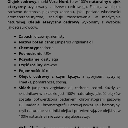
Olejek cedrowy
, marki
Vera Nord
, to w 100%
naturalny olejek
eteryczny
uzyskiwany z drzewa cedrowego. Esencja w olejku,
zarówno dostarcza pięknego zapachu, jak i posiada właściwości
aromaterapeutyczne, znajduje zastosowanie w medycynie
naturalnej.
Olejek eteryczny cedrowy
wykonany z wysokiej
jakości surowców.
Zapach
: drzewny, ziemisty
Nazwa botaniczna
: Juniperus virginiana oil
Chemotyp
: cedrene
Pochodzenie
: USA
Pozyskanie
: destylacja
Część rośliny
: drewno
Pojemność:
10 ml
Olejek cedrowy z czym łączyć
:
z cyprysem, cytryną,
limetką, pomarańczą, sosną.
Skład:
Juniperus virginiana oil, cedrene, cedrol. Każdy ze
składników w składzie jest 100% naturalny. Jakość olejków
została potwierdzona badaniem chromatografii gazowej
GC. Badania Chromatografii Gazowej wskazują Chemotypy,
czyli naturalne składniki olejku i potwierdzają, że olejki są w
100% naturalne i nie zawierają ulepszaczy.