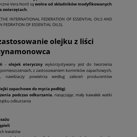
eryczne Vera Nord są
wolne od składników modyfikowanych
a zwierzętach
.
A.T. (THE INTERNATIONAL FEDERATION OF ESSENTIAL OILS AND
N FEDRATION OF ESSENTIAL OILS).
stosowanie olejku z liści
cynamonowca
eń
-
olejek eteryczny
wykorzystywany jest do tworzenia
w pomieszczeniach, z zastosowaniem kominków zapachowych,
ch, nawilżaczy powietrza według zaleceń producentów
ejki zapachowe do mycia podłóg)
zenia podczas odkurzania
, nasączając mały kawałek watki
czątku odkurzania
asażu
pieli
ch kwiatów