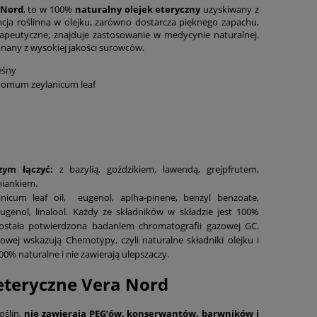
 Nord
, to w 100%
naturalny olejek eteryczny
uzyskiwany z
ncja roślinna w olejku, zarówno dostarcza pięknego zapachu,
rapeutyczne, znajduje zastosowanie w medycynie naturalnej.
any z wysokiej jakości surowców.
eśny
momum zeylanicum leaf
zym łączyć
:
z bazylią, goździkiem, lawendą, grejpfrutem,
iankiem.
cum leaf oil, eugenol, aplha-pinene, benzyl benzoate,
ugenol, linalool. Każdy ze składników w składzie jest 100%
została potwierdzona badaniem chromatografii gazowej GC.
wej wskazują Chemotypy, czyli naturalne składniki olejku i
100% naturalne i nie zawierają ulepszaczy.
 eteryczne Vera Nord
oślin,
nie zawierają PEG’ów, konserwantów, barwników i