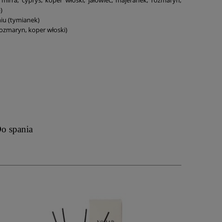
)
iu (tymianek)
rozmaryn, koper włoski)
o spania