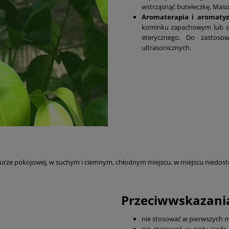
wstrząsnąć buteleczkę. Maso
Aromaterapia i aromaty
kominku zapachowym lub dod
eterycznego. Do zastoso
ultrasonicznych.
rze pokojowej, w suchym i ciemnym, chłodnym miejscu, w miejscu niedostęp
Przeciwwskazania
nie stosować w pierwszych m
nie stosować w ciąży (cedr,