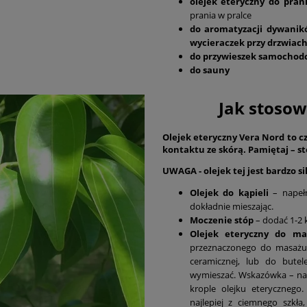
olejek eteryczny do pran
prania w pralce
do aromatyzacji dywanik
wycieraczek przy drzwiac
do przywieszek samocho
do sauny
Jak stoso
Olejek eteryczny Vera Nord to c
kontaktu ze skórą. Pamiętaj – st
UWAGA - olejek tej jest bardzo s
Olejek do kąpieli
– napeł
dokładnie mieszając.
Moczenie stóp
– dodać 1-2 
Olejek eteryczny do m
przeznaczonego do masażu.
ceramicznej, lub do butele
wymieszać. Wskazówka – na 
krople olejku eterycznego
najlepiej z ciemnego szk