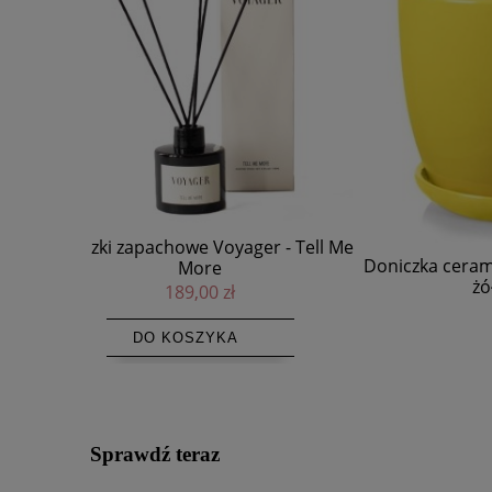
 - Tell Me
Doniczka ceramiczna z podstawką Ø20,
Doniczka
żółta - Polnix
69,00 zł
Sprawdź teraz