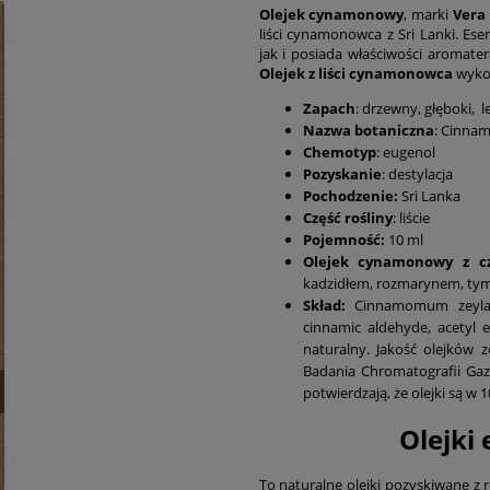
Olejek cynamonowy
, marki
Vera
liści cynamonowca z Sri Lanki. Ese
jak i posiada właściwości aromate
Olejek z liści cynamonowca
wykon
Zapach
: drzewny, głęboki, l
Nazwa botaniczna
: Cinna
Chemotyp
: eugenol
Pozyskanie
: destylacja
Pochodzenie:
Sri Lanka
Część rośliny
: liście
Pojemność:
10 ml
Olejek cynamonowy z c
kadzidłem, rozmarynem, tym
Skład:
Cinnamomum zeylani
cinnamic aldehyde, acetyl e
naturalny. Jakość olejków 
Badania Chromatografii Gazo
potwierdzają, że olejki są w 
Olejki
To naturalne olejki pozyskiwane z r