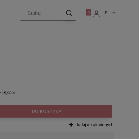
PL
EN
:
15,90 zł
DO KOSZYKA
dodaj do ulubionych