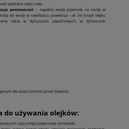
wać wybrane części ciała.
zacja pomieszczeń
– napełnij wodą pojemnik na wodę w
aj do wody w nawilżaczu powietrza - ok 3-6 kropli olejku
wania także w dyfuzorach zapachowych, w dyfuzorach
nym dla dzieci (chronić przed dziećmi).
 do używania olejków:
iesiącach ciąży (mięta pieprzowa, tymianek)
 mirra, cyprys, koper włoski, jałowiec, majeranek, rozmaryn,