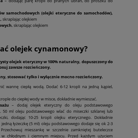
ia
– dodając parę kropli do pranych ubrań, do proszku do
ów samochodowych (olejki eteryczne do samochodów),
h,
skraplając olejkiem
dowych
, skraplając olejkiem
wać olejek cynamonowy?
zysty olejek eteryczny w 100% naturalny, dopuszczony do
osuj zawsze rozcieńczony.
ilny, stosować tylko i wyłącznie mocno rozcieńczony.
nić wannę ciepłą wodą. Dodać 6-12 kropli na jedną kąpiel,
krople do ciepłej wody w misce, dokładnie wymieszać.
asażu
– dodaj olejek eteryczny do oleju podstawowego
 50 ml oleju podstawowego wlać do miseczki szklanej lub
czki, dodając 10-25 kropli olejku eterycznego. Dokładnie
jedną łyżeczkę (5 ml) oleju podstawowego dodaje się ok 2-3
. Przechowuj mieszankę w szczelnie zamkniętej buteleczce
ła, w chłodnym i ciemnym miejscu. Przed każdym użyciem