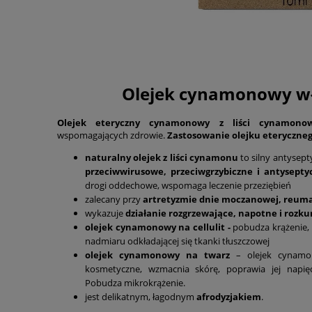
Olejek cynamonowy wł
Olejek eteryczny cynamonowy z liści cynamono
wspomagających zdrowie.
Zastosowanie olejku eteryczne
naturalny olejek z liści cynamonu
to silny antysept
przeciwwirusowe, przeciwgrzybiczne i antysepty
drogi oddechowe, wspomaga leczenie przeziębień
zalecany przy
artretyzmie dnie moczanowej, reum
wykazuje
działanie rozgrzewające, napotne i rozk
olejek cynamonowy na cellulit -
pobudza krążenie, w
nadmiaru odkładającej się tkanki tłuszczowej
olejek cynamonowy na twarz
– olejek cynamo
kosmetyczne, wzmacnia skórę, poprawia jej napięci
Pobudza mikrokrążenie.
jest delikatnym, łagodnym
afrodyzjakiem
.