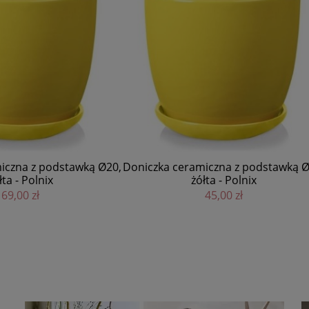
Patyczki zapachowe Nomad -
 ceramiczna z podstawką Ø17,
More
żółta - Polnix
189,00 zł
45,00 zł
DO KOSZYKA