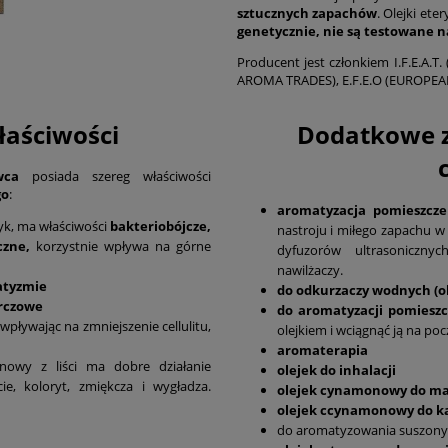
sztucznych zapachów
. Olejki et
genetycznie, nie są testowane n
Producent jest członkiem I.F.E.
AROMA TRADES), E.F.E.O (EUROPEA
aściwości
Dodatkowe za
wca
posiada szereg właściwości
go
:
aromatyzacja pomieszcz
yk, ma właściwości
bakteriobójcze,
nastroju i miłego zapachu 
czne,
korzystnie wpływa na górne
dyfuzorów ultrasoniczny
nawilżaczy.
atyzmie
do odkurzaczy wodnych (ol
urczowe
do aromatyzacji pomieszc
pływając na zmniejszenie cellulitu,
olejkiem i wciągnąć ją na po
aromaterapia
nowy z liści ma dobre działanie
olejek do inhalacji
e, koloryt, zmiękcza i wygładza.
olejek cynamonowy do m
olejek ccynamonowy
do ką
do aromatyzowania suszony