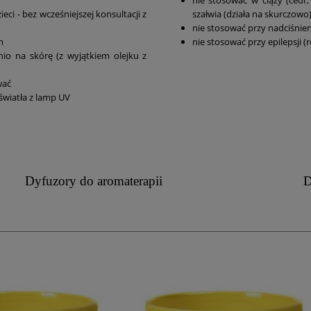
eci - bez wcześniejszej konsultacji z
szałwia (działa na skurczowo)
nie stosować przy nadciśnien
m
nie stosować przy epilepsji (
io na skórę (z wyjątkiem olejku z
wać
światła z lamp UV
Dyfuzory do aromaterapii
D