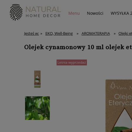
Menu
Nowości
WYSYŁKA 
Jesteś w:
»
EKO, Well-Being
»
AROMATERAPIA
»
Olejki 
Olejek cynamonowy 10 ml olejek 
Letnia wyprzedaż