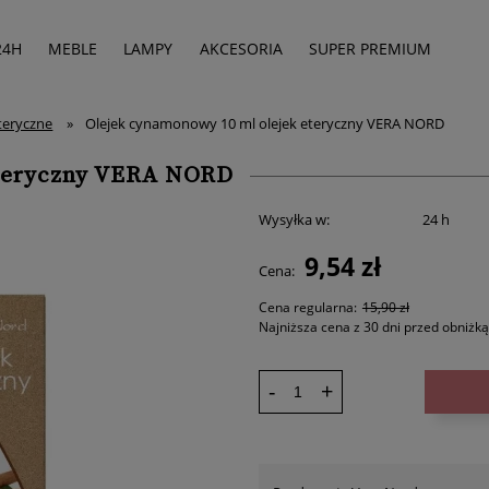
24H
MEBLE
LAMPY
AKCESORIA
SUPER PREMIUM
eteryczne
»
Olejek cynamonowy 10 ml olejek eteryczny VERA NORD
eteryczny VERA NORD
Wysyłka w:
24 h
9,54 zł
Cena:
Cena regularna:
15,90 zł
Najniższa cena z 30 dni przed obniżką
-
+