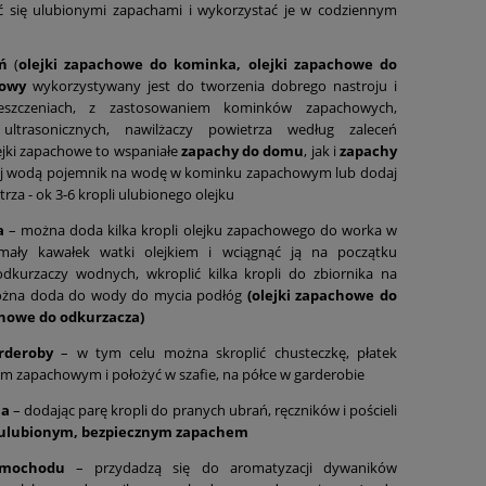
ć się ulubionymi zapachami i wykorzystać je w codziennym
ń
(
olejki zapachowe do kominka, olejki zapachowe do
howy
wykorzystywany jest do tworzenia dobrego nastroju i
szczeniach, z zastosowaniem kominków zapachowych,
ultrasonicznych, nawilżaczy powietrza według zaleceń
ejki zapachowe to wspaniałe
zapachy do domu
, jak i
zapachy
j wodą pojemnik na wodę w kominku zapachowym lub dodaj
za - ok 3-6 kropli ulubionego olejku
a
– można doda kilka kropli olejku zapachowego do worka w
mały kawałek watki olejkiem i wciągnąć ją na początku
dkurzaczy wodnych, wkroplić kilka kropli do zbiornika na
ożna doda do wody do mycia podłóg
(olejki zapachowe do
chowe do odkurzacza)
rderoby
– w tym celu można skroplić chusteczkę, płatek
em zapachowym i położyć w szafie, na półce w garderobie
ia
– dodając parę kropli do pranych ubrań, ręczników i pościeli
 ulubionym, bezpiecznym zapachem
samochodu
– przydadzą się do aromatyzacji dywaników