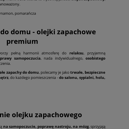
równoważony.
cynamon, pomarańcza
 do domu - olejki zapachowe
premium
rzy pełną harmonii atmosferę do
relaksu
, przyjemną
prawy samopoczucia
, nada indywidualnego,
osobistego
zenia.
ałe zapachy do domu
, polecamy je jako
trwałe, bezpieczne
nętrz
, do każdego pomieszczenia -
do salonu, sypialni, holu,
nie olejku zapachowego
ją
na samopoczucie, poprawę nastroju, na mózg
, sprzyjają