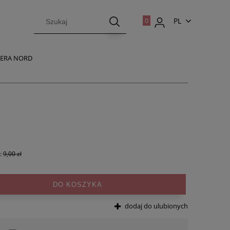
PL
EN
 VERA NORD
:
9,00 zł
DO KOSZYKA
dodaj do ulubionych