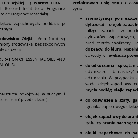
i Europejskiej (
Normy IFRA
–
zrelaksowaniu się
. Warto otacza
M
– Research Institute fo r Fragrance
życiu.
Use de Fragrance Materials).
aromatyzacja pomieszcze
ejków zapachowych, poddając je
dyfuzora
) -
olejek zapac
icznym
.
miłego zapachu w pomie
dyfuzorów zapachowych, 
odowisko:
Olejki Vera Nord są
producentów nawilżaczy. Ol
rony środowiska, bez szkodliwych
do pracy, do biura.
Napełni
włokę ozonu.
do wody w nawilżaczu powietr
FEDERATION OF ESSENTIAL OILS AND
L OILS).
do odkurzania i sprzątani
odkurzaczu lub nasączyć 
odkurzania. W przypadku o
wodę. Olejek zapachowy m
mycia podłóg, olejki zapa
peraturze pokojowej, w suchym i
i (chronić przed dziećmi).
do odświeżenia szafy, ga
ręcznika papierowego olejki
olejek zapachowy do pran
zyskamy
pranie pachnące
olejki zapachowe do 