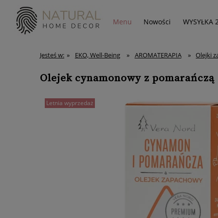
Menu
Nowości
WYSYŁKA 
Jesteś w:
»
EKO, Well-Being
»
AROMATERAPIA
»
Olejki 
Olejek cynamonowy z pomarańczą
Letnia wyprzedaż