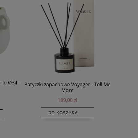
rlo Ø34 -
Patyczki zapachowe Voyager - Tell Me
Bawełn
More
frędz
189,00 zł
DO KOSZYKA