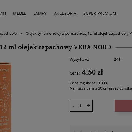
24H
MEBLE
LAMPY
AKCESORIA
SUPER PREMIUM
zapachowe
»
Olejek cynamonowy z pomarańczą 12 ml olejek zapachowy
 12 ml olejek zapachowy VERA NORD
Wysyłka w:
24 h
4,50 zł
Cena:
Cena regularna:
9,00 zł
Najniższa cena z 30 dni przed obniżką
-
+