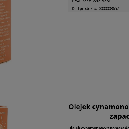
Producent:
Vera Nord
Kod produktu:
0000003657
Olejek cynamonow
zapa
Olejek cynamonowy z pomarań