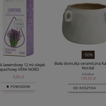
-50%
Biała doniczka ceramiczna Ka
ek lawendowy 12 ml olejek
Nordal
apachowy VERA NORD
279,00 zł
9,00 zł
139,50 zł
🔔 POWIADOM
DO KOSZYKA