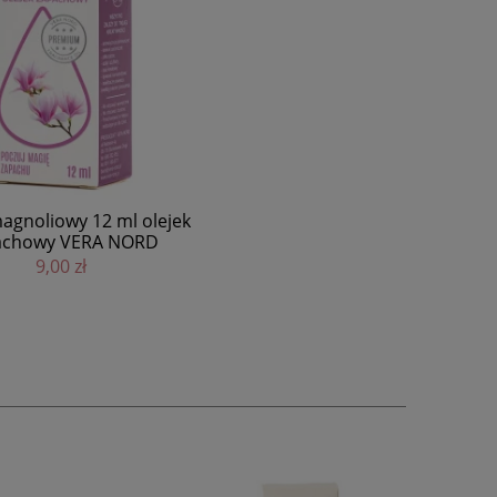
olejek
RD