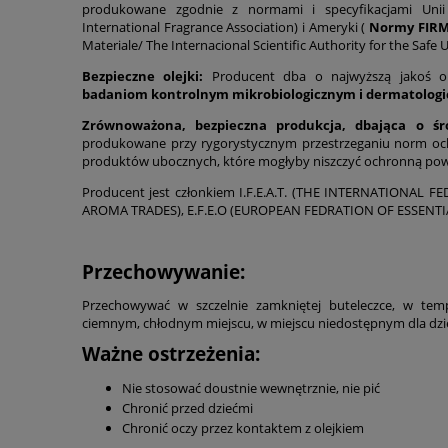
produkowane zgodnie z normami i specyfikacjami Uni
International Fragrance Association) i Ameryki (
Normy FIR
Materiale/ The Internacional Scientific Authority for the Safe 
Bezpieczne olejki:
Producent dba o najwyższą jakoś ol
badaniom kontrolnym mikrobiologicznym i dermatolog
Zrównoważona, bezpieczna produkcja, dbająca o śr
produkowane przy rygorystycznym przestrzeganiu norm och
produktów ubocznych, które mogłyby niszczyć ochronną po
Producent jest członkiem I.F.E.A.T. (THE INTERNATIONAL 
AROMA TRADES), E.F.E.O (EUROPEAN FEDRATION OF ESSENTIA
Przechowywanie:
Przechowywać w szczelnie zamkniętej buteleczce, w tem
ciemnym, chłodnym miejscu, w miejscu niedostępnym dla dziec
Ważne ostrzeżenia:
Nie stosować doustnie wewnętrznie, nie pić
Chronić przed dziećmi
Chronić oczy przez kontaktem z olejkiem