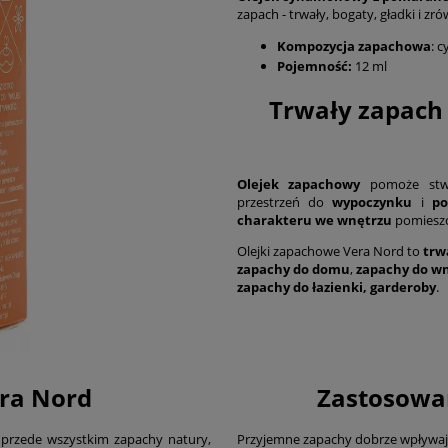
zapach - trwały, bogaty, gładki i z
Kompozycja zapachowa
: 
Pojemność:
12 ml
Trwały zapach
Olejek zapachowy
pomoże stwo
przestrzeń do
wypoczynku
i
po
charakteru we wnętrzu
pomieszc
Olejki zapachowe Vera Nord to
trw
zapachy do domu
,
zapachy do w
zapachy do łazienki, garderoby
.
era Nord
Zastosowa
przede wszystkim zapachy natury,
Przyjemne zapachy dobrze wpływa