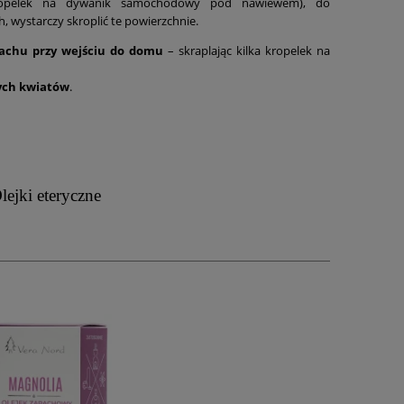
ropelek na dywanik samochodowy pod nawiewem), do
wystarczy skroplić te powierzchnie.
pachu przy wejściu do domu
– skraplając kilka kropelek na
ych kwiatów
.
lejki eteryczne