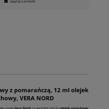
zapytaj o produkt
y z pomarańczą, 12 ml olejek
chowy, VERA NORD
czą
, marki
Vera Nord
, to wysokiej jakości
olejek zapachowy
,