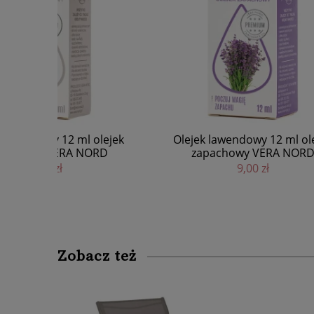
olejek
Olejek lawendowy 12 ml olejek
Olej
ORD
zapachowy VERA NORD
z
9,00 zł
Zobacz też