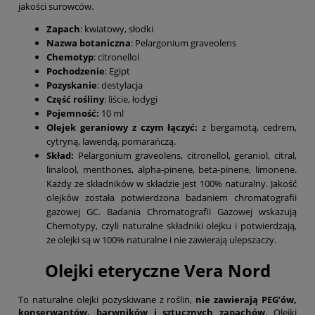
jakości surowców.
Zapach
: kwiatowy, słodki
Nazwa botaniczna
: Pelargonium graveolens
Chemotyp
: citronellol
Pochodzenie
: Egipt
Pozyskanie
: destylacja
Część rośliny
: liście, łodygi
Pojemność:
10 ml
Olejek geraniowy z czym łączyć
:
z bergamotą, cedrem,
cytryną, lawendą, pomarańczą.
Skład:
Pelargonium graveolens, citronellol, geraniol, citral,
linalool, menthones, alpha-pinene, beta-pinene, limonene.
Każdy ze składników w składzie jest 100% naturalny. Jakość
olejków została potwierdzona badaniem chromatografii
gazowej GC. Badania Chromatografii Gazowej wskazują
Chemotypy, czyli naturalne składniki olejku i potwierdzają,
że olejki są w 100% naturalne i nie zawierają ulepszaczy.
Olejki eteryczne Vera Nord
To naturalne olejki pozyskiwane z roślin,
nie zawierają PEG’ów,
konserwantów, barwników i sztucznych zapachów
. Olejki