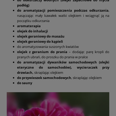
do odkurzaczy wodnych (olejki zapachowe do mycia
podłóg)
do aromatyzacji pomieszczenia podczas odkurzania
,
nasączając mały kawałek watki olejkiem i wciągnąć ją na
początku odkurzania
aromaterapia
olejek do inhalacji
olejek geraniowy do masażu
olejek geraniowy do kąpieli
do aromatyzowania suszonych kwiatów
olejek z geranium do prania
– dodając parę kropli do
pranych ubrań, do proszku do prania w pralce
do aromatyzacji dywaników samochodowych (olejki
eteryczne do samochodów), wycieraczek przy
drzwiach,
skraplając olejkiem
do przywieszek samochodowych
, skraplając olejkiem
do sauny