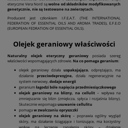
eteryczne Vera Nord są
wolne od składników modyfikowanych
genetycznie, nie są testowane na zwierzętach
.
Producent jest członkiem I.F.E.A.T. (THE INTERNATIONAL
FEDERATION OF ESSENTIAL OILS AND AROMA TRADES), E.F.E.O
(EUROPEAN FEDRATION OF ESSENTIAL OILS).
Olejek geraniowy właściwości
Naturalny olejek eteryczny geraniowy
posiada szereg
właściwości wspomagających zdrowie.
Na co pomaga geranium
:
olejek geraniowy działa
uspakajająco
, odprężająco, ma
działanie
przeciwdepresyjne,
działa regeneracyjnie na
system nerwowy,
dodaje energii
geranium
łagodzi bóle napięcia przedmiesiączkowego
olejek geraniowy na blizny, na cellulit
– wpływa na
zmniejszanie się blizn (zmiękcza, spłyca i rozjaśnia blizny).
Skutecznie wspomaga
usuwanie cellulitu
pomaga
w zwalczaniu opryszczki
olejek geraniowy na skórę
– poprawia ogólny wygląd
skóry, ma działanie ściągające i tonizujące, ma korzystny
wpływ na leczenie zapalenia skóry – działanie