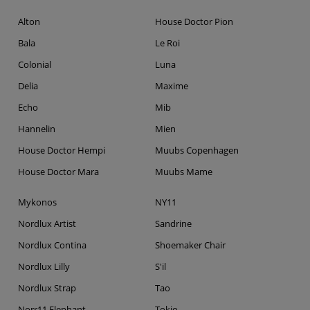
Alton
House Doctor Pion
Bala
Le Roi
Colonial
Luna
Delia
Maxime
Echo
Mib
Hannelin
Mien
House Doctor Hempi
Muubs Copenhagen
House Doctor Mara
Muubs Mame
Mykonos
NY11
Nordlux Artist
Sandrine
Nordlux Contina
Shoemaker Chair
Nordlux Lilly
S'il
Nordlux Strap
Tao
Norr11 Elephant
Tokio