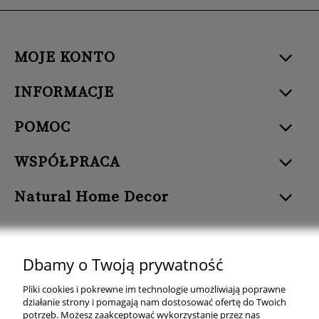
MOJE KONTO
INFORMACJE
POMOC
WSPÓŁPRACA
Natural Home Decor
Dbamy o Twoją prywatność
Natural Home Decor | E-mail: sklep at naturalhomedecor.pl | Tel.:
Pliki cookies i pokrewne im technologie umożliwiają poprawne
507 707 299
| NIP: 7971800592 | REGON: 381429127
działanie strony i pomagają nam dostosować ofertę do Twoich
potrzeb. Możesz zaakceptować wykorzystanie przez nas