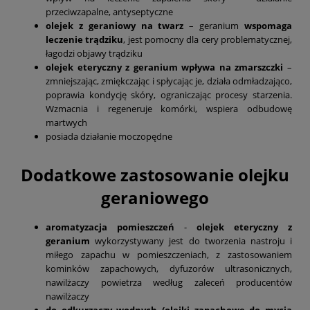
przeciwzapalne, antyseptyczne
olejek z geraniowy na twarz
– geranium
wspomaga
leczenie trądziku
, jest pomocny dla cery problematycznej,
łagodzi objawy trądziku
olejek eteryczny z geranium wpływa na zmarszczki
–
zmniejszając, zmiękczając i spłycając je, działa odmładzająco,
poprawia kondycję skóry, ograniczając procesy starzenia.
Wzmacnia i regeneruje komórki, wspiera odbudowę
martwych
posiada działanie moczopędne
Dodatkowe zastosowanie olejku
geraniowego
aromatyzacja pomieszczeń
-
olejek eteryczny z
geranium
wykorzystywany jest do tworzenia nastroju i
miłego zapachu w pomieszczeniach, z zastosowaniem
kominków zapachowych, dyfuzorów ultrasonicznych,
nawilżaczy powietrza według zaleceń producentów
nawilżaczy