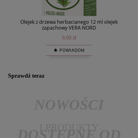
O
Olejek z drzewa herbacianego 12 ml olejek
zapachowy VERA NORD
9,00 zł
🔔 POWIADOM
Sprawdź teraz
NOWOŚCI
I PRODUKTY
DOSTĘPNE OD