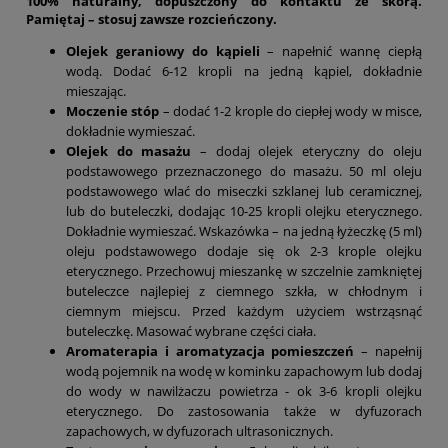
100% naturalny, dopuszczony do kontaktu ze skórą.
Pamiętaj – stosuj zawsze rozcieńczony.
Olejek geraniowy do kąpieli
– napełnić wannę ciepłą
wodą. Dodać 6-12 kropli na jedną kąpiel, dokładnie
mieszając.
Moczenie stóp
– dodać 1-2 krople do ciepłej wody w misce,
dokładnie wymieszać.
Olejek do masażu
– dodaj olejek eteryczny do oleju
podstawowego przeznaczonego do masażu. 50 ml oleju
podstawowego wlać do miseczki szklanej lub ceramicznej,
lub do buteleczki, dodając 10-25 kropli olejku eterycznego.
Dokładnie wymieszać. Wskazówka – na jedną łyżeczkę (5 ml)
oleju podstawowego dodaje się ok 2-3 krople olejku
eterycznego. Przechowuj mieszankę w szczelnie zamkniętej
buteleczce najlepiej z ciemnego szkła, w chłodnym i
ciemnym miejscu. Przed każdym użyciem wstrząsnąć
buteleczkę. Masować wybrane części ciała.
Aromaterapia i aromatyzacja pomieszczeń
– napełnij
wodą pojemnik na wodę w kominku zapachowym lub dodaj
do wody w nawilżaczu powietrza - ok 3-6 kropli olejku
eterycznego. Do zastosowania także w dyfuzorach
zapachowych, w dyfuzorach ultrasonicznych.