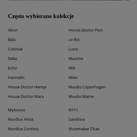
Często wybierane kolekcje
Alton
House Doctor Pion
Bala
Le Roi
Colonial
Luna
Delia
Maxime
Echo
Mib
Hannelin
Mien
House Doctor Hempi
Muubs Copenhagen
House Doctor Mara
Muubs Mame
Mykonos
NY11
Nordlux Artist
Sandrine
Nordlux Contina
Shoemaker Chair