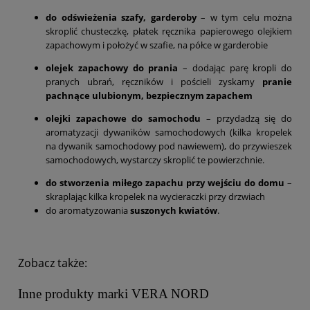
do odświeżenia szafy, garderoby
– w tym celu można
skroplić chusteczkę, płatek ręcznika papierowego olejkiem
zapachowym i położyć w szafie, na półce w garderobie
olejek zapachowy do prania
– dodając parę kropli do
pranych ubrań, ręczników i pościeli zyskamy
pranie
pachnące ulubionym, bezpiecznym zapachem
olejki zapachowe do samochodu
– przydadzą się do
aromatyzacji dywaników samochodowych (kilka kropelek
na dywanik samochodowy pod nawiewem), do przywieszek
samochodowych, wystarczy skroplić te powierzchnie.
do stworzenia miłego zapachu przy wejściu do domu
–
skraplając kilka kropelek na wycieraczki przy drzwiach
do aromatyzowania
suszonych kwiatów
.
Zobacz także:
Inne produkty marki VERA NORD