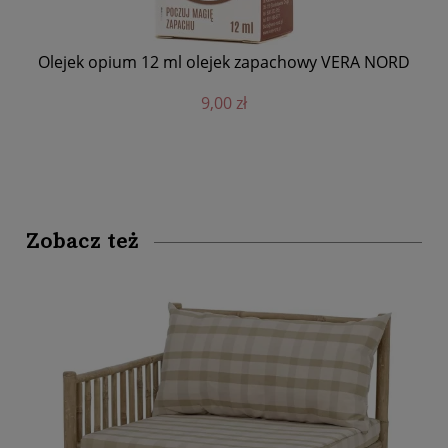
ec
Olejek opium 12 ml olejek zapachowy VERA NORD
O
9,00 zł
Zobacz też