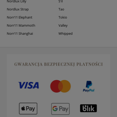
Nordlux Lilly
S'il
Nordlux Strap
Tao
Norr11 Elephant
Tokio
Norr11 Mammoth
Valley
Norr11 Shanghai
Whipped