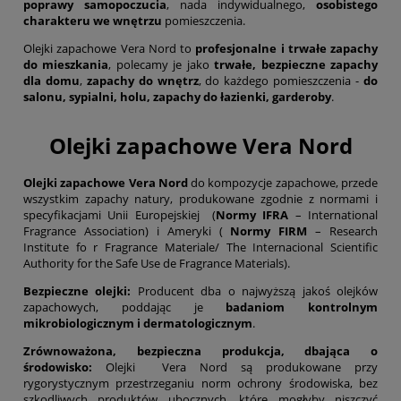
poprawy samopoczucia
, nada indywidualnego,
osobistego
charakteru we wnętrzu
pomieszczenia.
Olejki zapachowe Vera Nord to
profesjonalne i trwałe zapachy
do mieszkania
, polecamy je jako
trwałe, bezpieczne zapachy
dla domu
,
zapachy do wnętrz
, do każdego pomieszczenia -
do
salonu, sypialni, holu, zapachy do łazienki, garderoby
.
Olejki zapachowe Vera Nord
Olejki zapachowe Vera Nord
do kompozycje zapachowe, przede
wszystkim zapachy natury, produkowane zgodnie z normami i
specyfikacjami Unii Europejskiej (
Normy IFRA
– International
Fragrance Association) i Ameryki (
Normy FIRM
– Research
Institute fo r Fragrance Materiale/ The Internacional Scientific
Authority for the Safe Use de Fragrance Materials).
Bezpieczne olejki:
Producent dba o najwyższą jakoś olejków
zapachowych, poddając je
badaniom kontrolnym
mikrobiologicznym i dermatologicznym
.
Zrównoważona, bezpieczna produkcja, dbająca o
środowisko:
Olejki Vera Nord są produkowane przy
rygorystycznym przestrzeganiu norm ochrony środowiska, bez
szkodliwych produktów ubocznych, które mogłyby niszczyć