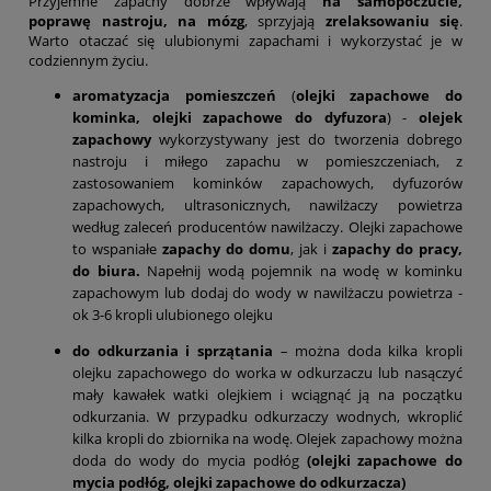
Przyjemne zapachy dobrze wpływają
na samopoczucie,
poprawę nastroju, na mózg
, sprzyjają
zrelaksowaniu się
.
Warto otaczać się ulubionymi zapachami i wykorzystać je w
codziennym życiu.
aromatyzacja pomieszczeń
(
olejki zapachowe do
kominka, olejki zapachowe do dyfuzora
) -
olejek
zapachowy
wykorzystywany jest do tworzenia dobrego
nastroju i miłego zapachu w pomieszczeniach, z
zastosowaniem kominków zapachowych, dyfuzorów
zapachowych, ultrasonicznych, nawilżaczy powietrza
według zaleceń producentów nawilżaczy. Olejki zapachowe
to wspaniałe
zapachy do domu
, jak i
zapachy do pracy,
do biura.
Napełnij wodą pojemnik na wodę w kominku
zapachowym lub dodaj do wody w nawilżaczu powietrza -
ok 3-6 kropli ulubionego olejku
do odkurzania i sprzątania
– można doda kilka kropli
olejku zapachowego do worka w odkurzaczu lub nasączyć
mały kawałek watki olejkiem i wciągnąć ją na początku
odkurzania. W przypadku odkurzaczy wodnych, wkroplić
kilka kropli do zbiornika na wodę. Olejek zapachowy można
doda do wody do mycia podłóg
(olejki zapachowe do
mycia podłóg, olejki zapachowe do odkurzacza)