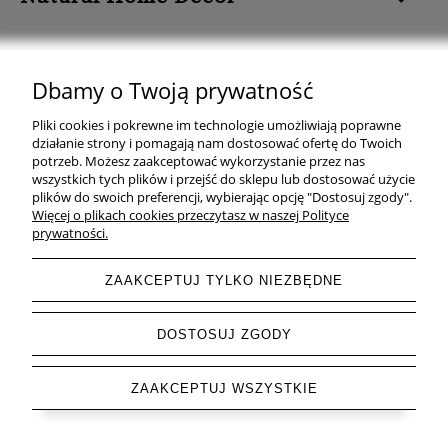
Dbamy o Twoją prywatność
Natural Home Decor | E-mail: sklep at naturalhomedecor.pl | Tel.:
Pliki cookies i pokrewne im technologie umożliwiają poprawne
507 707 299
| NIP: 7971800592 | REGON: 381429127
działanie strony i pomagają nam dostosować ofertę do Twoich
potrzeb. Możesz zaakceptować wykorzystanie przez nas
Copyright © 2026 - Naturalhomedecor.pl
wszystkich tych plików i przejść do sklepu lub dostosować użycie
plików do swoich preferencji, wybierając opcję "Dostosuj zgody".
Więcej o plikach cookies przeczytasz w naszej Polityce
prywatności.
pokaż pełną wersję strony
ZAAKCEPTUJ TYLKO NIEZBĘDNE
Sklep internetowy Shoper.pl
DOSTOSUJ ZGODY
ZAAKCEPTUJ WSZYSTKIE