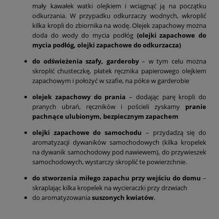
mały kawałek watki olejkiem i wciągnąć ją na początku
odkurzania. W przypadku odkurzaczy wodnych, wkroplić
kilka kropli do zbiornika na wodę. Olejek zapachowy można
doda do wody do mycia podłóg
(olejki zapachowe do
mycia podłóg, olejki zapachowe do odkurzacza)
do odświeżenia szafy, garderoby
– w tym celu można
skroplić chusteczkę, płatek ręcznika papierowego olejkiem
zapachowym i położyć w szafie, na półce w garderobie
olejek zapachowy do prania
– dodając parę kropli do
pranych ubrań, ręczników i pościeli zyskamy
pranie
pachnące ulubionym, bezpiecznym zapachem
olejki zapachowe do samochodu
– przydadzą się do
aromatyzacji dywaników samochodowych (kilka kropelek
na dywanik samochodowy pod nawiewem), do przywieszek
samochodowych, wystarczy skroplić te powierzchnie.
do stworzenia miłego zapachu przy wejściu do domu
–
skraplając kilka kropelek na wycieraczki przy drzwiach
do aromatyzowania
suszonych kwiatów
.