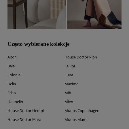
Często wybierane kolekcje
Alton
House Doctor Pion
Bala
Le Roi
Colonial
Luna
Delia
Maxime
Echo
Mib
Hannelin
Mien
House Doctor Hempi
Muubs Copenhagen
House Doctor Mara
Muubs Mame