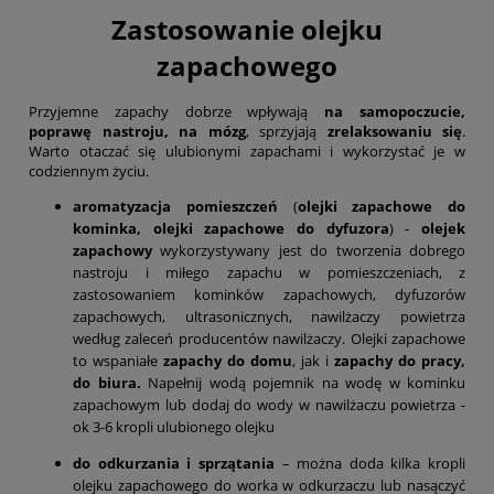
Zastosowanie olejku
zapachowego
Przyjemne zapachy dobrze wpływają
na samopoczucie,
poprawę nastroju, na mózg
, sprzyjają
zrelaksowaniu się
.
Warto otaczać się ulubionymi zapachami i wykorzystać je w
codziennym życiu.
aromatyzacja pomieszczeń
(
olejki zapachowe do
kominka, olejki zapachowe do dyfuzora
) -
olejek
zapachowy
wykorzystywany jest do tworzenia dobrego
nastroju i miłego zapachu w pomieszczeniach, z
zastosowaniem kominków zapachowych, dyfuzorów
zapachowych, ultrasonicznych, nawilżaczy powietrza
według zaleceń producentów nawilżaczy. Olejki zapachowe
to wspaniałe
zapachy do domu
, jak i
zapachy do pracy,
do biura.
Napełnij wodą pojemnik na wodę w kominku
zapachowym lub dodaj do wody w nawilżaczu powietrza -
ok 3-6 kropli ulubionego olejku
do odkurzania i sprzątania
– można doda kilka kropli
olejku zapachowego do worka w odkurzaczu lub nasączyć