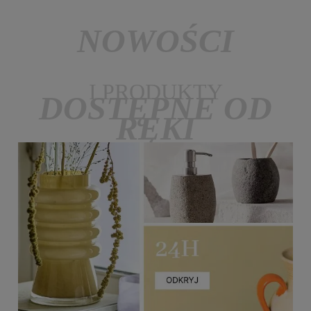
NOWOŚCI
I PRODUKTY
DOSTĘPNE OD
RĘKI