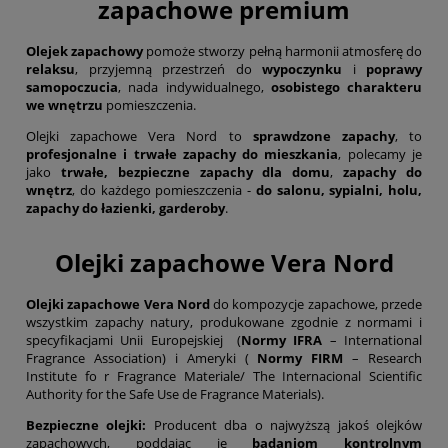
zapachowe premium
Olejek zapachowy
pomoże stworzy pełną harmonii atmosferę do
relaksu
, przyjemną przestrzeń do
wypoczynku
i
poprawy
samopoczucia
, nada indywidualnego,
osobistego charakteru
we wnętrzu
pomieszczenia.
Olejki zapachowe Vera Nord to
sprawdzone zapachy
, to
profesjonalne i trwałe zapachy do mieszkania
, polecamy je
jako
trwałe, bezpieczne zapachy dla domu
,
zapachy do
wnętrz
, do każdego pomieszczenia -
do salonu, sypialni, holu,
zapachy do łazienki, garderoby
.
Olejki zapachowe Vera Nord
Olejki zapachowe Vera Nord
do kompozycje zapachowe, przede
wszystkim zapachy natury, produkowane zgodnie z normami i
specyfikacjami Unii Europejskiej (
Normy IFRA
– International
Fragrance Association) i Ameryki (
Normy FIRM
– Research
Institute fo r Fragrance Materiale/ The Internacional Scientific
Authority for the Safe Use de Fragrance Materials).
Bezpieczne olejki:
Producent dba o najwyższą jakoś olejków
zapachowych, poddając je
badaniom kontrolnym