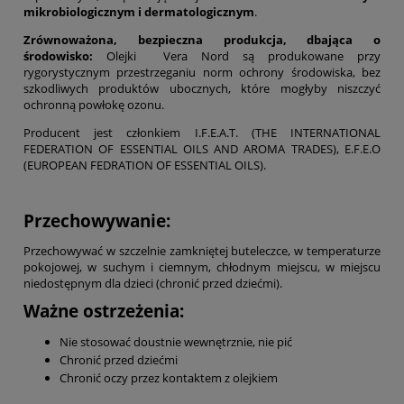
mikrobiologicznym i dermatologicznym
.
Zrównoważona, bezpieczna produkcja, dbająca o
środowisko:
Olejki Vera Nord są produkowane przy
rygorystycznym przestrzeganiu norm ochrony środowiska, bez
szkodliwych produktów ubocznych, które mogłyby niszczyć
ochronną powłokę ozonu.
Producent jest członkiem I.F.E.A.T. (THE INTERNATIONAL
FEDERATION OF ESSENTIAL OILS AND AROMA TRADES), E.F.E.O
(EUROPEAN FEDRATION OF ESSENTIAL OILS).
Przechowywanie:
Przechowywać w szczelnie zamkniętej buteleczce, w temperaturze
pokojowej, w suchym i ciemnym, chłodnym miejscu, w miejscu
niedostępnym dla dzieci (chronić przed dziećmi).
Ważne ostrzeżenia:
Nie stosować doustnie wewnętrznie, nie pić
Chronić przed dziećmi
Chronić oczy przez kontaktem z olejkiem