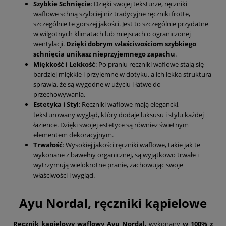
Szybkie Schnięcie
: Dzięki swojej teksturze, ręczniki
waflowe schną szybciej niż tradycyjne ręczniki frotte,
szczególnie te gorszej jakości. Jest to szczególnie przydatne
w wilgotnych klimatach lub miejscach o ograniczonej
wentylacji.
Dzięki dobrym właściwościom szybkiego
schnięcia unikasz nieprzyjemnego zapachu
.
Miękkość i Lekkość
: Po praniu ręczniki waflowe stają się
bardziej miękkie i przyjemne w dotyku, a ich lekka struktura
sprawia, że są wygodne w użyciu i łatwe do
przechowywania.
Estetyka i Styl
: Ręczniki waflowe mają elegancki,
teksturowany wygląd, który dodaje luksusu i stylu każdej
łazience. Dzięki swojej estetyce są również świetnym
elementem dekoracyjnym.
Trwałość
: Wysokiej jakości ręczniki waflowe, takie jak te
wykonane z bawełny organicznej, są wyjątkowo trwałe i
wytrzymują wielokrotne pranie, zachowując swoje
właściwości i wygląd.
Ayu Nordal, ręczniki kąpielowe
Ręcznik kąpielowy waflowy Ayu Nordal
, wykonany
w 100% z