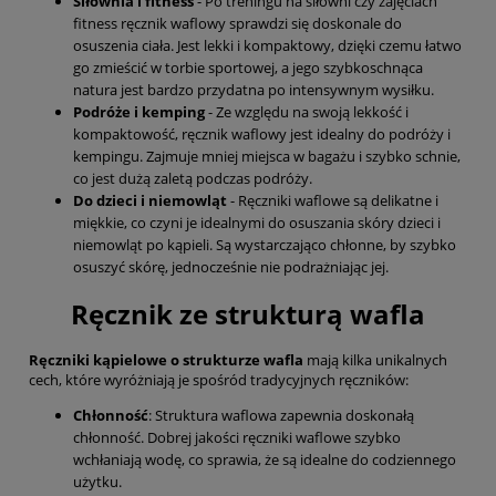
Siłownia i fitness
- Po treningu na siłowni czy zajęciach
fitness ręcznik waflowy sprawdzi się doskonale do
osuszenia ciała. Jest lekki i kompaktowy, dzięki czemu łatwo
go zmieścić w torbie sportowej, a jego szybkoschnąca
natura jest bardzo przydatna po intensywnym wysiłku.
Podróże i kemping
- Ze względu na swoją lekkość i
kompaktowość, ręcznik waflowy jest idealny do podróży i
kempingu. Zajmuje mniej miejsca w bagażu i szybko schnie,
co jest dużą zaletą podczas podróży.
Do dzieci i niemowląt
- Ręczniki waflowe są delikatne i
miękkie, co czyni je idealnymi do osuszania skóry dzieci i
niemowląt po kąpieli. Są wystarczająco chłonne, by szybko
osuszyć skórę, jednocześnie nie podrażniając jej.
Ręcznik ze strukturą wafla
Ręczniki kąpielowe o strukturze wafla
mają kilka unikalnych
cech, które wyróżniają je spośród tradycyjnych ręczników:
Chłonność
: Struktura waflowa zapewnia doskonałą
chłonność. Dobrej jakości ręczniki waflowe szybko
wchłaniają wodę, co sprawia, że są idealne do codziennego
użytku.