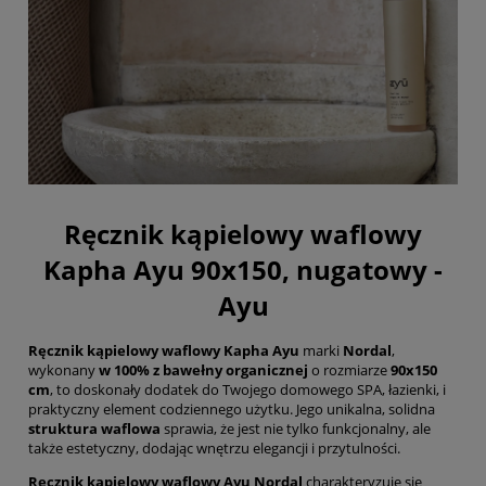
Ręcznik kąpielowy waflowy
Kapha Ayu 90x150, nugatowy -
Ayu
Ręcznik kąpielowy waflowy Kapha Ayu
marki
Nordal
,
wykonany
w 100% z bawełny organicznej
o rozmiarze
90x150
cm
, to doskonały dodatek do Twojego domowego SPA, łazienki, i
praktyczny element codziennego użytku. Jego unikalna, solidna
struktura waflowa
sprawia, że jest nie tylko funkcjonalny, ale
także estetyczny, dodając wnętrzu elegancji i przytulności.
Ręcznik kąpielowy waflowy Ayu Nordal
charakteryzuje się