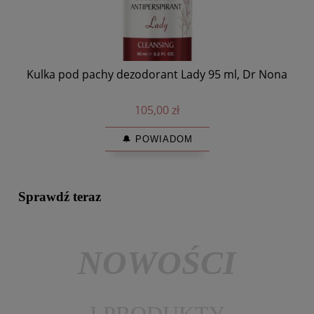
Kulka pod pachy dezodorant Lady 95 ml, Dr Nona
N
105,00 zł
🔔 POWIADOM
Sprawdź teraz
NOWOŚCI