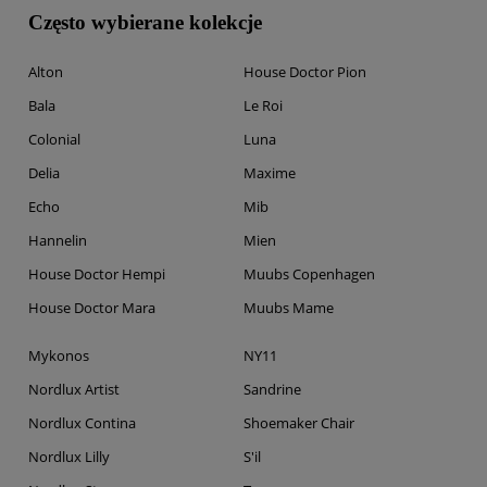
Często wybierane kolekcje
Alton
House Doctor Pion
Bala
Le Roi
Colonial
Luna
Delia
Maxime
Echo
Mib
Hannelin
Mien
House Doctor Hempi
Muubs Copenhagen
House Doctor Mara
Muubs Mame
Mykonos
NY11
Nordlux Artist
Sandrine
Nordlux Contina
Shoemaker Chair
Nordlux Lilly
S'il