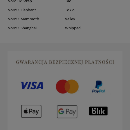
Nordlux Strap
Tao
Norr11 Elephant
Tokio
Norr11 Mammoth
Valley
Norr11 Shanghai
Whipped