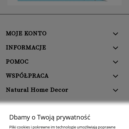
MOJE KONTO
INFORMACJE
POMOC
WSPÓŁPRACA
Natural Home Decor
Dbamy o Twoją prywatność
Natural Home Decor | E-mail: sklep at naturalhomedecor.pl | Tel.:
Pliki cookies i pokrewne im technologie umożliwiają poprawne