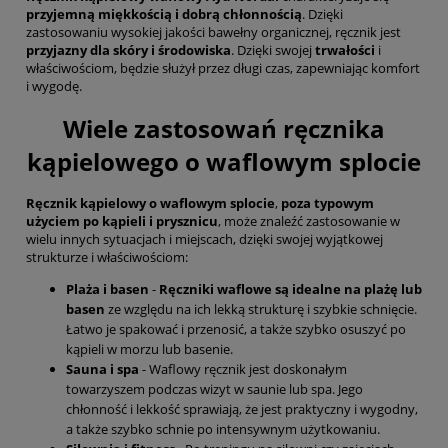
przyjemną miękkością i dobrą chłonnością
. Dzięki
zastosowaniu wysokiej jakości bawełny organicznej, ręcznik jest
przyjazny dla skóry i środowiska
. Dzięki swojej
trwałości
i
właściwościom, będzie służył przez długi czas, zapewniając komfort
i wygodę.
Wiele zastosowań ręcznika
kąpielowego o waflowym splocie
Ręcznik kąpielowy
o waflowym splocie
,
poza typowym
użyciem po kąpieli i prysznicu
, może znaleźć zastosowanie w
wielu innych sytuacjach i miejscach, dzięki swojej wyjątkowej
strukturze i właściwościom:
Plaża i basen
-
Ręczniki waflowe są idealne na plażę lub
basen
ze względu na ich lekką strukturę i szybkie schnięcie.
Łatwo je spakować i przenosić, a także szybko osuszyć po
kąpieli w morzu lub basenie.
Sauna i spa
- Waflowy ręcznik jest doskonałym
towarzyszem podczas wizyt w saunie lub spa. Jego
chłonność i lekkość sprawiają, że jest praktyczny i wygodny,
a także szybko schnie po intensywnym użytkowaniu.