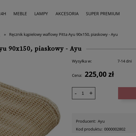
24H
MEBLE
LAMPY
AKCESORIA
SUPER PREMIUM
i
»
Ręcznik kąpielowy waflowy Pitta Ayu 90x150, piaskowy - Ayu
yu 90x150, piaskowy - Ayu
Wysyłka w:
7-14 dni
225,00 zł
Cena:
-
+
Producent:
Ayu
Kod produktu:
0000002802