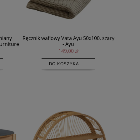
100, szary
Ręcznik waflowy Pitta Ayu 50x100,
Ręcznik 
piaskowy - Ayu
149,00 zł
DO KOSZYKA