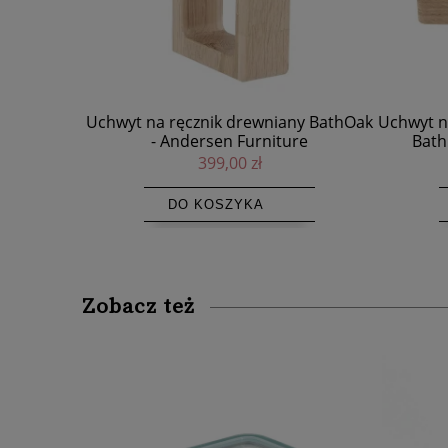
ny BathOak
Uchwyt na papier toaletowy drewniany
Wies
re
BathOak - Andersen Furniture
BathOak
399,00 zł
DO KOSZYKA
Zobacz też