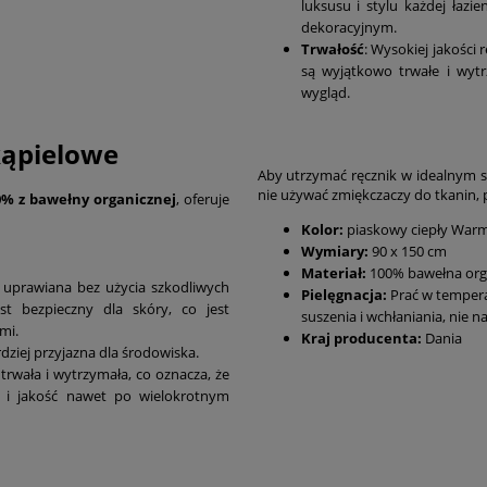
luksusu i stylu każdej łazi
dekoracyjnym.
Trwałość
: Wysokiej jakości 
są wyjątkowo trwałe i wytr
wygląd.
kąpielowe
Aby utrzymać ręcznik w idealnym st
nie używać zmiękczaczy do tkanin, 
0% z bawełny organicznej
, oferuje
Kolor:
piaskowy ciepły War
Wymiary:
90 x 150 cm
Materiał:
100% bawełna org
t uprawiana bez użycia szkodliwych
Pielęgnacja:
Prać w temperat
st bezpieczny dla skóry, co jest
suszenia i wchłaniania, n
mi.
Kraj producenta:
Dania
dziej przyjazna dla środowiska.
trwała i wytrzymała, co oznacza, że
d i jakość nawet po wielokrotnym