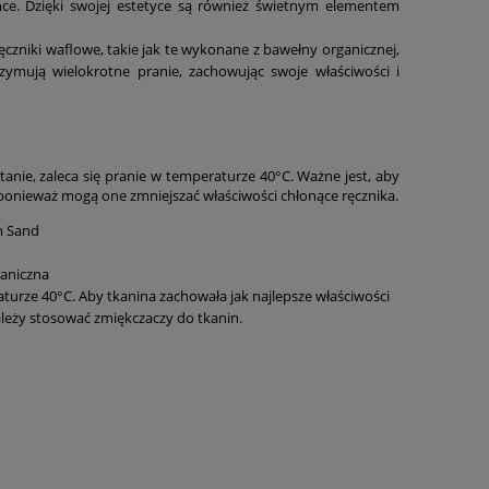
ence. Dzięki swojej estetyce są również świetnym elementem
ręczniki waflowe, takie jak te wykonane z bawełny organicznej,
zymują wielokrotne pranie, zachowując swoje właściwości i
anie, zaleca się pranie w temperaturze 40°C. Ważne jest, aby
ponieważ mogą one zmniejszać właściwości chłonące ręcznika.
m Sand
aniczna
urze 40°C. Aby tkanina zachowała jak najlepsze właściwości
ie należy stosować zmiękczaczy do tkanin.