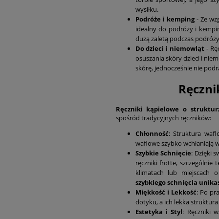
wysiłku.
Podróże i kemping
- Ze wz
idealny do podróży i kempin
dużą zaletą podczas podróży
Do dzieci i niemowląt
- Ręc
osuszania skóry dzieci i nie
skórę, jednocześnie nie podra
Ręczni
Ręczniki kąpielowe o struktur
spośród tradycyjnych ręczników:
Chłonność
: Struktura wafl
waflowe szybko wchłaniają w
Szybkie Schnięcie
: Dzięki 
ręczniki frotte, szczególnie 
klimatach lub miejscach o
szybkiego schnięcia unik
Miękkość i Lekkość
: Po pr
dotyku, a ich lekka struktur
Estetyka i Styl
: Ręczniki 