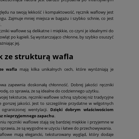
ględu na swoją lekkość i kompaktowość, ręcznik waflowy jest
gu. Zajmuje mniej miejsca w bagażu i szybko schnie, co jest
.
zniki waflowe są delikatne i miękkie, co czyni je idealnymi do
mowląt po kąpieli. Są wystarczająco chłonne, by szybko osuszyć
żniając jej.
k ze strukturą wafla
ze wafla
mają kilka unikalnych cech, które wyróżniają je
owa zapewnia doskonałą chłonność. Dobrej jakości ręczniki
odę, co sprawia, że są idealne do codziennego użytku.
swojej teksturze, ręczniki waflowe schną szybciej niż tradycyjne
te gorszej jakości. Jest to szczególnie przydatne w wilgotnych
 ograniczonej wentylacji.
Dzięki dobrym właściwościom
asz nieprzyjemnego zapachu
.
aniu ręczniki waflowe stają się bardziej miękkie i przyjemne w
a sprawia, że są wygodne w użyciu i łatwe do przechowywania.
waflowe mają elegancki, teksturowany wygląd, który dodaje