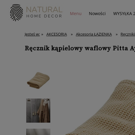
Menu
Nowości
WYSYŁKA 
Jesteś w:
»
AKCESORIA
»
Akcesoria ŁAZIENKA
»
Ręcznik
Ręcznik kąpielowy waflowy Pitta A