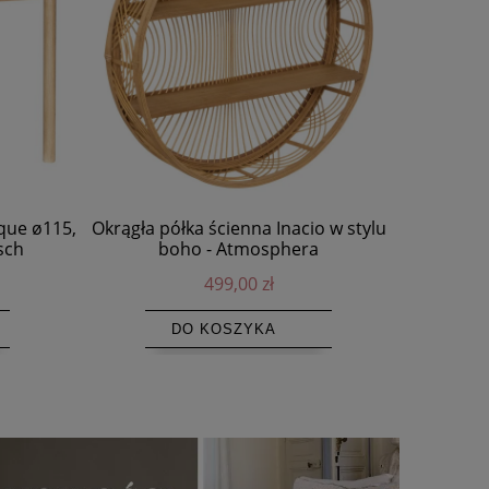
que ø115,
Okrągła półka ścienna Inacio w stylu
Kinkiet z
sch
boho - Atmosphera
n
499,00 zł
DO KOSZYKA