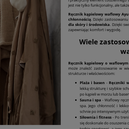
jest nie tylko funkcjonalny, ale takż
Ręcznik kąpielowy waflowy Ayu
chłonnością
. Dzięki zastosowaniu
dla skóry i środowiska
. Dzięki sw
zapewniając komfort i wygodę.
Wiele zastoso
wa
Ręcznik kąpielowy
o waflowym 
może znaleźć zastosowanie w wiel
strukturze i właściwościom:
Plaża i basen
-
Ręczniki 
lekką strukturę i szybkie sc
po kąpieli w morzu lub basen
Sauna i spa
- Waflowy ręczn
spa. Jego chłonność i lekko
schnie po intensywnym użyt
Siłownia i fitness
- Po treni
się doskonale do osuszenia ci
torbie sportowej, a jego s