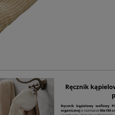
Ręcznik kąpielo
p
Ręcznik kąpielowy waflowy P
organicznej
o rozmiarze
90x150 c
i praktyczny element codziennego u