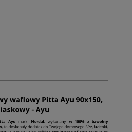
wy waflowy Pitta Ayu 90x150,
iaskowy - Ayu
itta Ayu
marki
Nordal
, wykonany
w 100% z bawełny
m
, to doskonały dodatek do Twojego domowego SPA, łazienki,
żytku. Jego unikalna, solidna
struktura waflowa
sprawia, że