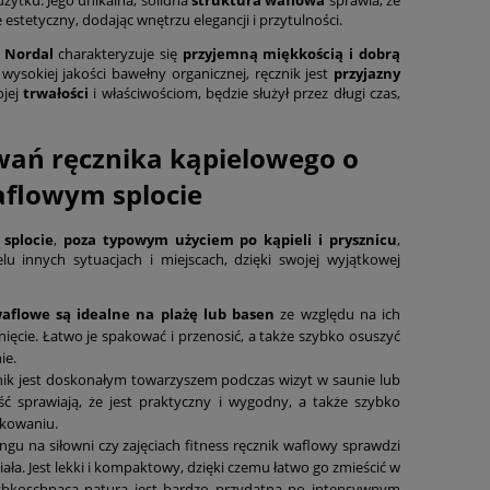
e estetyczny, dodając wnętrzu elegancji i przytulności.
 Nordal
charakteryzuje się
przyjemną miękkością i dobrą
 wysokiej jakości bawełny organicznej, ręcznik jest
przyjazny
ojej
trwałości
i właściwościom, będzie służył przez długi czas,
wań ręcznika kąpielowego o
flowym splocie
splocie
,
poza typowym użyciem po kąpieli i prysznicu
,
u innych sytuacjach i miejscach, dzięki swojej wyjątkowej
waflowe są idealne na plażę lub basen
ze względu na ich
hnięcie. Łatwo je spakować i przenosić, a także szybko osuszyć
ie.
ik jest doskonałym towarzyszem podczas wizyt w saunie lub
ść sprawiają, że jest praktyczny i wygodny, a także szybko
kowaniu.
ngu na siłowni czy zajęciach fitness ręcznik waflowy sprawdzi
ała. Jest lekki i kompaktowy, dzięki czemu łatwo go zmieścić w
zybkoschnąca natura jest bardzo przydatna po intensywnym