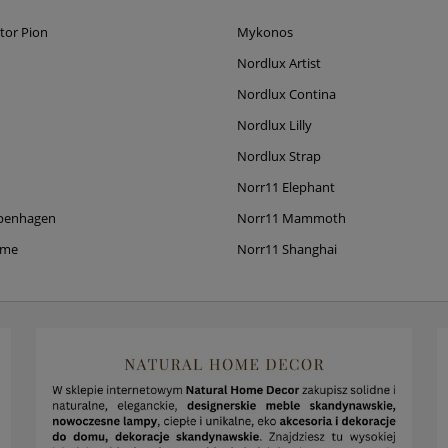
tor Pion
Mykonos
Nordlux Artist
Nordlux Contina
Nordlux Lilly
Nordlux Strap
Norr11 Elephant
penhagen
Norr11 Mammoth
ame
Norr11 Shanghai