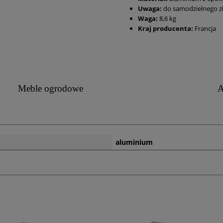
Uwaga:
do samodzielnego z
Waga:
8,6 kg
Kraj producenta:
Francja
Meble ogrodowe
A
aluminium