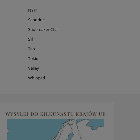
NY11
Sandrine
Shoemaker Chair
S'il
Tao
Tokio
Valley
Whipped