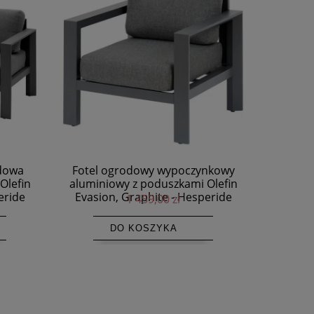
nkowy
Mały stolik ogrodowy aluminiowy 38 x
Niski s
Olefin
38 cm Evasion, Graphite - Hesperide
87x87 E
eride
619,00 zł
DO KOSZYKA