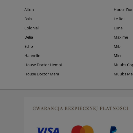
Alton
House Doc
Bala
Le Roi
Colonial
Luna
Delia
Maxime
Echo
Mib
Hannelin
Mien
House Doctor Hempi
Muubs Co
House Doctor Mara
Muubs M