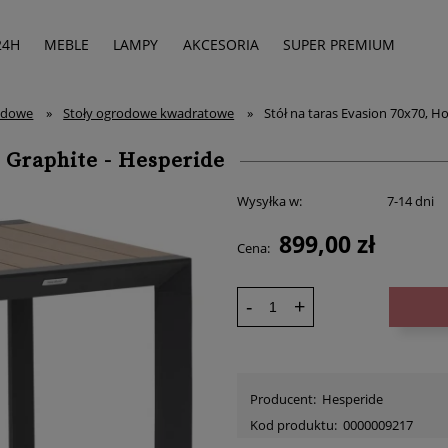
24H
MEBLE
LAMPY
AKCESORIA
SUPER PREMIUM
odowe
»
Stoły ogrodowe kwadratowe
»
Stół na taras Evasion 70x70, H
 Graphite - Hesperide
Wysyłka w:
7-14 dni
899,00 zł
Cena:
-
+
Producent:
Hesperide
Kod produktu:
0000009217