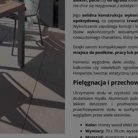
nie chce się rezygnować z estetyki i
Jego
solidna konstrukcja wykon
epoksydowej,
co zapewnia
trwał
Wykończenie zapobiega korozji i 
listew wykończonych wizualny
nowoczesnego charakteru, który świ
Dzięki swoim kompaktowym roz
miejsce do posiłków, pracy lub 
Pomieści wygodnie dwie osoby,
balkonów czy niewielkich ogrodów
Hesperide, tworząc estetyczną i pra
Pielęgnacja i przecho
Utrzymanie stołu w czystości n
dodatkiem mydła. Aluminium pokr
lekkim deszczem i promieni
przechowywanie stołu w suchym 
wyglądem przez wiele sezonów..
Kolor:
Honey wood efekt dre
Wymiary:
70 x 70 cm, wyso
Materiał:
aluminium z epok