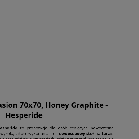
asion 70x70, Honey Graphite -
Hesperide
esperide
to propozycja dla osób ceniących nowoczesne
 wysoką jakość wykonania. Ten
dwuosobowy stół na taras,
nie sprawdzi się w aranżacjach, gdzie przestrzeń jest cenna, ale