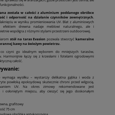
 funkcjonalności.
ana została w całości z aluminium poddanego obróbce
ość i odporność na działanie czynników zewnętrznych
.
blaknięciu w wyniku promieniowania UV. Blat z aluminiowych
m efektem drewna nadaje meblowi naturalnego, ale i
etnie współgra z różnymi stylami przestrzeni outdoorowej.
miarom
stół na taras Evasion
pozwala stworzyć
kameralne
porannej kawy na świeżym powietrzu
.
 co czyni go idealnym wyborem do mniejszych tarasów,
. Harmonijnie łączy się z krzesłami i fotelami ogrodowymi
ktyczną całość.
wywanie:
ie wymaga wysiłku – wystarczy delikatna gąbka i woda z
yte powłoką epoksydową skutecznie chroni przed wilgocią,
owaniem UV. Na okres zimowy rekomendowane jest
i osłoniętym miejscu, aby cieszyć się jego doskonałym
wna, grafitowy
kość 75 cm
sydową obróbką antykorozyjną