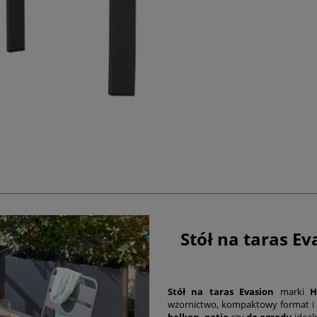
Stół na taras Ev
Stół na taras Evasion
marki
H
wzornictwo, kompaktowy format i
balkon, patio
czy
do ogrodu
ideal