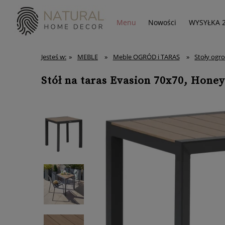
Menu
Nowości
WYSYŁKA 
Jesteś w:
»
MEBLE
»
Meble OGRÓD i TARAS
»
Stoły ogr
Stół na taras Evasion 70x70, Honey