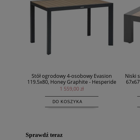
 Evasion
Niski stolik ogrodowy aluminiowy
Dwu
 Hesperide
67x67 Evasion, Graphite Honey -
alumi
Hesperide
Evas
1 159,00 zł
DO KOSZYKA
Sprawdź teraz