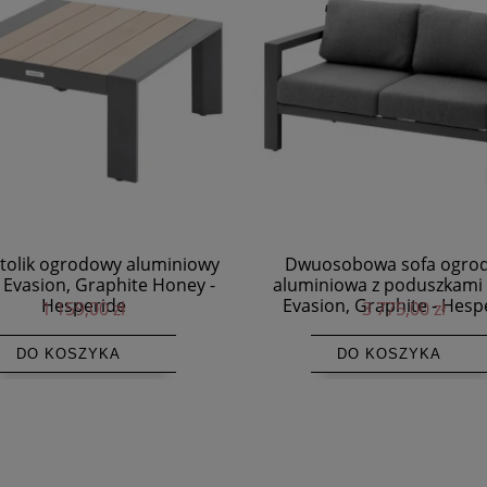
osobowa sofa ogrodowa
Fotel ogrodowy wypoczy
niowa z poduszkami Olefin
aluminiowy z poduszkami 
ion, Graphite - Hesperide
Evasion, Graphite - Hesp
3 775,00 zł
1 459,00 zł
DO KOSZYKA
DO KOSZYKA