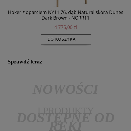
Hoker z oparciem NY11 76, dąb Natural skóra Dunes
D
Dark Brown - NORR11
4 775,00 zł
DO KOSZYKA
Sprawdź teraz
NOWOŚCI
I PRODUKTY
DOSTĘPNE OD
RĘKI