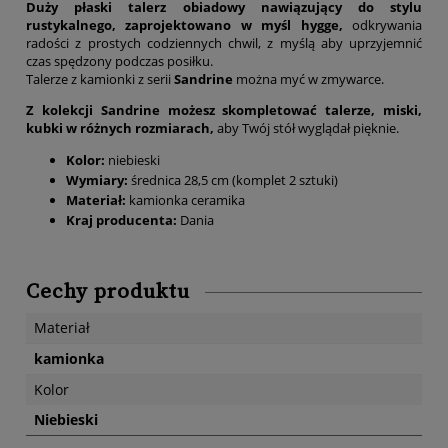
Duży płaski talerz obiadowy nawiązujący do stylu
rustykalnego, zaprojektowano w myśl hygge,
odkrywania
radości z prostych codziennych chwil, z myślą aby uprzyjemnić
czas spędzony podczas posiłku.
Talerze z kamionki z serii
Sandrine
można myć w zmywarce.
Z kolekcji Sandrine możesz skompletować talerze, miski,
kubki w różnych rozmiarach,
aby Twój stół wyglądał pięknie.
Kolor:
niebieski
Wymiary:
średnica 28,5 cm (komplet 2 sztuki)
Materiał:
kamionka ceramika
Kraj producenta:
Dania
Cechy produktu
Materiał
kamionka
Kolor
Niebieski