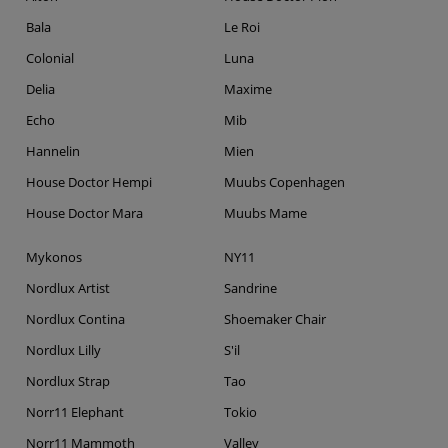
Bala
Le Roi
Colonial
Luna
Delia
Maxime
Echo
Mib
Hannelin
Mien
House Doctor Hempi
Muubs Copenhagen
House Doctor Mara
Muubs Mame
Mykonos
NY11
Nordlux Artist
Sandrine
Nordlux Contina
Shoemaker Chair
Nordlux Lilly
S'il
Nordlux Strap
Tao
Norr11 Elephant
Tokio
Norr11 Mammoth
Valley