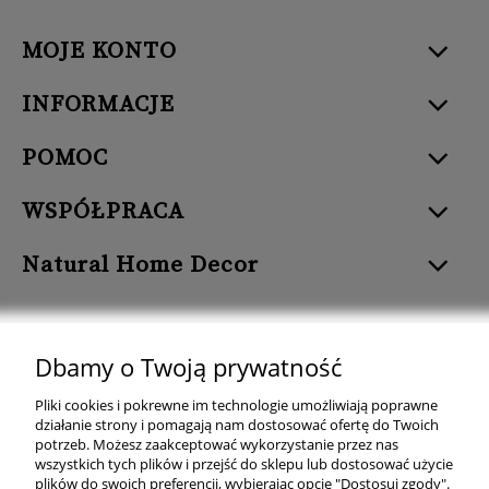
MOJE KONTO
INFORMACJE
POMOC
WSPÓŁPRACA
Natural Home Decor
Dbamy o Twoją prywatność
Natural Home Decor | E-mail: sklep at naturalhomedecor.pl | Tel.:
Pliki cookies i pokrewne im technologie umożliwiają poprawne
507 707 299
| NIP: 7971800592 | REGON: 381429127
działanie strony i pomagają nam dostosować ofertę do Twoich
potrzeb. Możesz zaakceptować wykorzystanie przez nas
Copyright © 2026 - Naturalhomedecor.pl
wszystkich tych plików i przejść do sklepu lub dostosować użycie
plików do swoich preferencji, wybierając opcję "Dostosuj zgody".